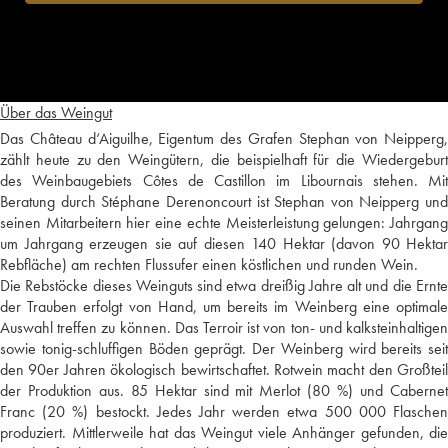
Über das Weingut
Das Château d‘Aiguilhe, Eigentum des Grafen Stephan von Neipperg,
zählt heute zu den Weingütern, die beispielhaft für die Wiedergeburt
des Weinbaugebiets Côtes de Castillon im Libournais stehen. Mit
Beratung durch Stéphane Derenoncourt ist Stephan von Neipperg und
seinen Mitarbeitern hier eine echte Meisterleistung gelungen: Jahrgang
um Jahrgang erzeugen sie auf diesen 140 Hektar (davon 90 Hektar
Rebfläche) am rechten Flussufer einen köstlichen und runden Wein.
Die Rebstöcke dieses Weinguts sind etwa dreißig Jahre alt und die Ernte
der Trauben erfolgt von Hand, um bereits im Weinberg eine optimale
Auswahl treffen zu können. Das Terroir ist von ton- und kalksteinhaltigen
sowie tonig-schluffigen Böden geprägt. Der Weinberg wird bereits seit
den 90er Jahren ökologisch bewirtschaftet. Rotwein macht den Großteil
der Produktion aus. 85 Hektar sind mit Merlot (80 %) und Cabernet
Franc (20 %) bestockt. Jedes Jahr werden etwa 500 000 Flaschen
produziert. Mittlerweile hat das Weingut viele Anhänger gefunden, die