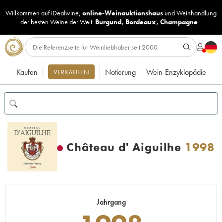
Willkommen auf iDealwine,
online-Weinauktionshaus
und
Weinhandlung
der besten Weine der Welt:
Burgund
,
Bordeaux
,
Champagne
...
Kaufen
Notierung
Wein-Enzyklopädie
VERKAUFEN
Château d' Aiguilhe
1998
Jahrgang