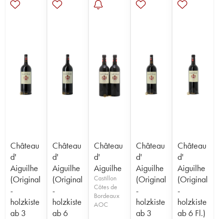
Château
Château
Château
Château
Château
d'
d'
d'
d'
d'
Aiguilhe
Aiguilhe
Aiguilhe
Aiguilhe
Aiguilhe
(Original
(Original
Castillon
(Original
(Original
Côtes de
-
-
-
-
Bordeaux
holzkiste
holzkiste
holzkiste
holzkiste
AOC
ab 3
ab 6
ab 3
ab 6 Fl.)