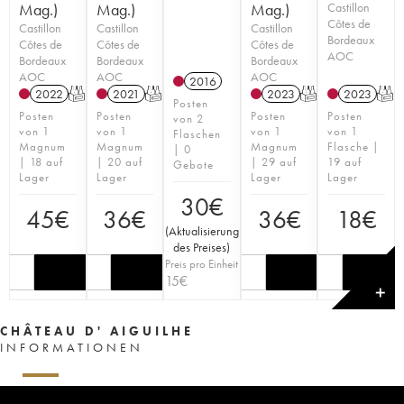
Mag.)
Mag.)
Mag.)
Castillon
Côtes de
Castillon
Castillon
Castillon
Bordeaux
Côtes de
Côtes de
Côtes de
AOC
Bordeaux
Bordeaux
Bordeaux
AOC
AOC
AOC
2016
2022
T
2021
T
2023
T
2023
T
Posten
Posten
Posten
Posten
Posten
von 2
von 1
von 1
von 1
von 1
Flaschen
Magnum
Magnum
Magnum
Flasche |
| 0
| 18 auf
| 20 auf
| 29 auf
19 auf
Gebote
Lager
Lager
Lager
Lager
30
€
45
€
36
€
36
€
18
€
(
Aktualisierung
des Preises
)
Preis pro Einheit
15
€
✕
CHÂTEAU D' AIGUILHE
INFORMATIONEN