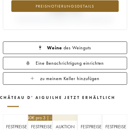
PREISNOTIERUNGSDETAILS
+406.13%
ABWEICHUNG DER NOTIERUNG AKTUELL/PRIMEUR-PREIS
Weine
des Weinguts
Eine Benachrichtigung einrichten
zu meinem Keller hinzufügen
CHÂTEAU D' AIGUILHE JETZT ERHÄLTLICH
32,40
€
pro 3 | -10%
FESTPREISE
FESTPREISE
AUKTION
FESTPREISE
FESTPREISE