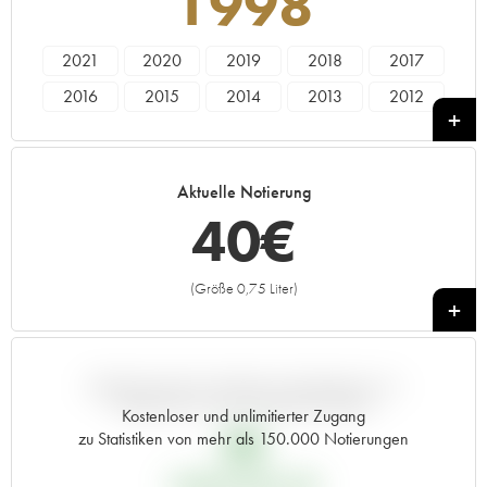
1998
2021
2020
2019
2018
2017
2016
2015
2014
2013
2012
2011
2010
2009
2008
2007
2006
2005
2004
2003
2002
Aktuelle Notierung
2001
2000
1999
1998
1996
40
€
1995
1982
(Größe 0,75 Liter)
+
ABWEICHUNG DIESER NOTIERUNG IM
VERGLEICH ZUM PRIMEUR-PREIS
Kostenloser und unlimitierter Zugang
8
€
zu Statistiken von mehr als 150.000 Notierungen
PRIMEUR-PREIS 1998