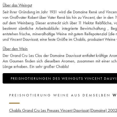
Über das Weingut
Seit ihrer Gründung im Jahr 1931 wird die Domaine René und Vincent 
von Großvater Robert über Vater René bis hin zu Vincent, der in den 
auf dem Weinberg. Dieser erstreckt sich über 11 Hektar Rebfläche, v
bestimmt sämtliche Arbeitsabläufe: integrierte Bewirtschaftung , 
entstehen frische, mineralhaltige Weine mit gutem Reifepotenzial (di
und Vincent Dauvissat, eine feste Größe im Chablis, produziert Weine v
Über den Wein
Der Grand Cru Les Clos der Domaine Dauvissat entfaltet kräftige Aro
Am Gaumen finden sich dieselben Aromen, zusammen mit einer schöne
Länge erhaben. Ein sehr großer Chablis!
PREISNOTIERUNGEN DES WEINGUTS VINCENT DAUVI
PREISNOTIERUNG WEINE AUS DEMSELBEN
W
Chablis Grand Cru Les Preuses Vincent Dauvissat (Domaine)
200