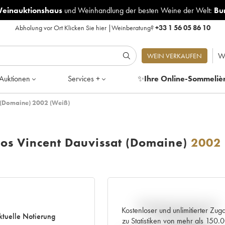
Weinauktionshaus
und
Weinhandlung der besten Weine der Welt:
Bu
Abholung vor Ort
Klicken Sie hier
|
Weinberatung?
+33 1 56 05 86 10
W
WEIN VERKAUFEN
Auktionen
Services +
✨
Ihre Online-Sommeliè
t (Domaine) 2002 (Weiß)
los Vincent Dauvissat (Domaine)
2002
Aktuelle Entwicklung der
Kostenloser und unlimitierter Zug
ktuelle Notierung
Preisnotierung
zu Statistiken von mehr als 150.