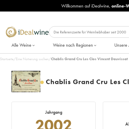
Willkommen auf iDealwine,
online-
Alle Weine
Weine nach Regionen
Unsere 
Startseite
/
Eine Notierung suchen
/
Chablis Grand Cru Les Clos Vincent Dauvissa
Chablis Grand Cru Les C
Jahrgang
2002
A