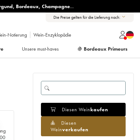
rgund
,
Bordeaux
,
Champagne
...
Die Preise gelten für die Lieferung nach:
ein-Notierung
Wein-Enzyklopädie
re
Unsere must-haves
🍇
Bordeaux Primeurs
Diesen Wein
kaufen
Diesen
Wein
verkaufen
ang
000