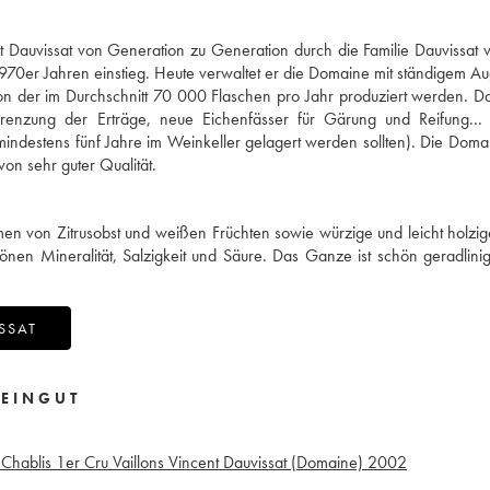
Dauvissat von Generation zu Generation durch die Familie Dauvissat v
1970er Jahren einstieg. Heute verwaltet er die Domaine mit ständigem 
on der im Durchschnitt 70 000 Flaschen pro Jahr produziert werden. Da
Begrenzung der Erträge, neue Eichenfässer für Gärung und Reifung..
e mindestens fünf Jahre im Weinkeller gelagert werden sollten). Die Dom
on sehr guter Qualität.
men von Zitrusobst und weißen Früchten sowie würzige und leicht holzi
n Mineralität, Salzigkeit und Säure. Das Ganze ist schön geradlini
SSAT
EINGUT
2
Chablis 1er Cru Vaillons Vincent Dauvissat (Domaine)
2002