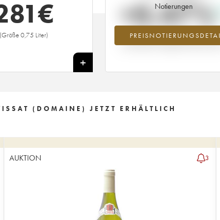
281
€
+0.47%
Notierungen
(Größe 0,75 Liter)
PREISNOTIERUNGSDETAI
Preisanstiegs des Jahrgangs 2002 i
Jahr 2026 im Vergleich zum Jahr 20
+
ISSAT (DOMAINE) JETZT ERHÄLTLICH
AUKTION
3