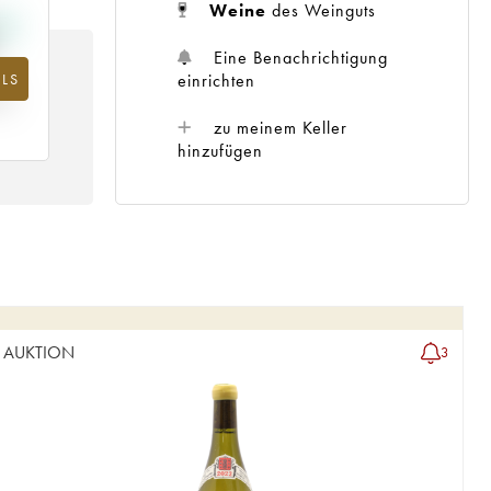
Weine
des Weinguts
Eine Benachrichtigung
einrichten
LS
m
25
zu meinem Keller
hinzufügen
AUKTION
3