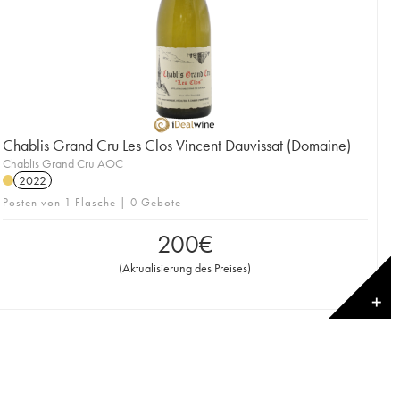
Chablis Grand Cru Les Clos Vincent Dauvissat (Domaine)
Chablis Grand Cru AOC
2022
Posten von 1 Flasche | 0 Gebote
200
€
(
Aktualisierung des Preises
)
✕