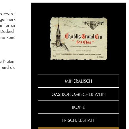
erwaltet,
Augenmerk
s Terroir
. Dadurch
aine René
ge Noten.
g und die
MINERALISCH
GASTRONOMISCHER WEIN
IKONE
FRISCH, LEBHAFT