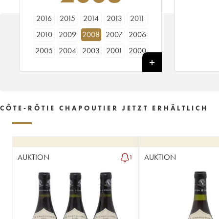
2016
2015
2014
2013
2011
2010
2009
2008
2007
2006
2005
2004
2003
2001
2000
1999
1998
1997
1996
1995
1994
1993
1992
1991
1990
1989
1988
1987
1986
1984
CÔTE-RÔTIE CHAPOUTIER JETZT ERHÄLTLICH
1982
1979
1978
1972
1961
1955
1952
AUKTION
AUKTION
1