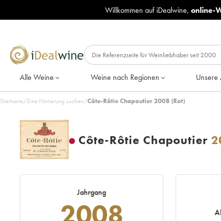
Willkommen auf iDealwine,
online-
Alle Weine
Weine nach Regionen
Unsere 
Startseite
/
Eine Notierung suchen
/
Côte-Rôtie Chapoutier 2008 (Rot)
Côte-Rôtie Chapoutier
2
Jahrgang
2008
A