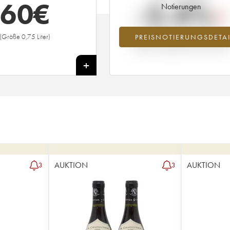
60
€
-2.4%
Notierungen
(Größe 0,75 Liter)
PREISNOTIERUNGSDETAI
Preisabfall des Jahrgangs 2008 im Ja
2026 im Vergleich zum Jahr 2025
+
AUKTION
AUKTION
3
3