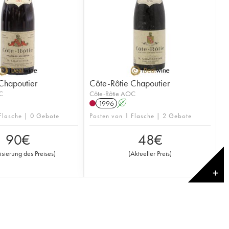
Chapoutier
Côte-Rôtie Chapoutier
C
Côte-Rôtie AOC
1996
A
 Flasche | 0 Gebote
Posten von 1 Flasche | 2 Gebote
90
€
48
€
isierung des Preises
)
(
Aktueller Preis
)
✕