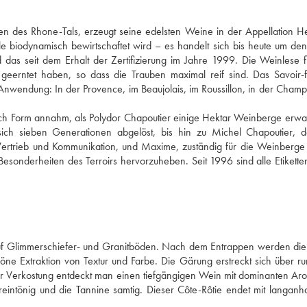
en des Rhone-Tals, erzeugt seine edelsten Weine in der Appellation H
e biodynamisch bewirtschaftet wird – es handelt sich bis heute um de
as seit dem Erhalt der Zertifizierung im Jahre 1999. Die Weinlese f
geerntet haben, so dass die Trauben maximal reif sind. Das Savoir-
nwendung: In der Provence, im Beaujolais, im Roussillon, in der Cham
ich Form annahm, als Polydor Chapoutier einige Hektar Weinberge erwa
ich sieben Generationen abgelöst, bis hin zu Michel Chapoutier, d
r Vertrieb und Kommunikation, und Maxime, zuständig für die Weinberg
 Besonderheiten des Terroirs hervorzuheben. Seit 1996 sind alle Etikette
uf Glimmerschiefer- und Granitböden. Nach dem Entrappen werden die
öne Extraktion von Textur und Farbe. Die Gärung erstreckt sich über r
der Verkostung entdeckt man einen tiefgängigen Wein mit dominanten A
eintönig und die Tannine samtig. Dieser Côte-Rôtie endet mit langanh