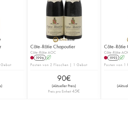
r
Côte-Rôtie Chapoutier
Côte-Rôtie 
Côte-Rôtie AOC
Côte-Rôtie AO
1996
A
1993
A
1 Gebot
Posten von 2 Flaschen | 1 Gebot
Posten von 1
90
€
s
)
(
Aktueller Preis
)
(
Aktual
45
€
Preis pro Einheit