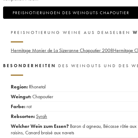
PREISNOTIERUNGEN DES WEINGUTS CHAPOUTIER
PREISNOTIERUNG WEINE AUS DEMSELBEN
W
Hermitage Monier de La Sizeranne Chapoutier
2008
Hermitage C
BESONDERHEITEN
DES WEINGUTS UND DES W
Region:
Rhonetal
Weingut:
Chapoutier
Farbe:
rot
Rebsorten:
Syrah
Welcher Wein zum Essen?
Baron d agneau
,
Bécasse rôtie aux
raisins
,
Canard braisé aux navets