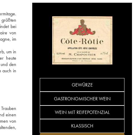
ermitage.
n größten
indet bei
faire von
pagne, im
rb, um in
er heute
e und den
n auch in
GEWÜRZE
GASTRONOMISCHER WEIN
 Trauben
WEIN MIT REIFEPOTENZIAL
und einen
romen von
KLASSISCH
altenden,