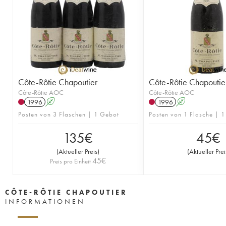
Côte-Rôtie Chapoutier
Côte-Rôtie Chapoutie
Côte-Rôtie AOC
Côte-Rôtie AOC
1996
A
1996
A
Posten von 3 Flaschen | 1 Gebot
Posten von 1 Flasche | 
135
€
45
€
(
Aktueller Preis
)
(
Aktueller Prei
45
€
Preis pro Einheit
CÔTE-RÔTIE CHAPOUTIER
INFORMATIONEN