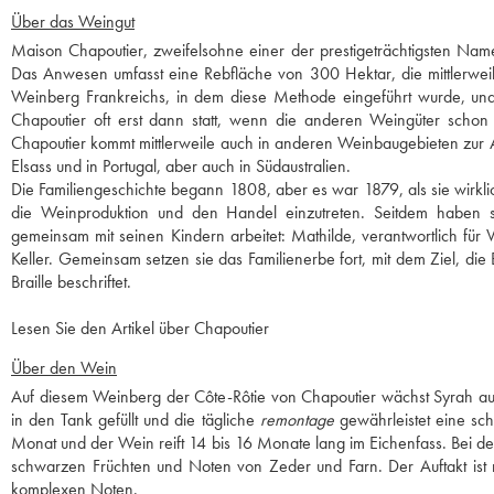
Über das Weingut
Maison Chapoutier, zweifelsohne einer der prestigeträchtigsten Nam
Das Anwesen umfasst eine Rebfläche von 300 Hektar, die mittlerweil
Weinberg Frankreichs, in dem diese Methode eingeführt wurde, und d
Chapoutier oft erst dann statt, wenn die anderen Weingüter schon 
Chapoutier kommt mittlerweile auch in anderen Weinbaugebieten zur A
Elsass und in Portugal, aber auch in Südaustralien.
Die Familiengeschichte begann 1808, aber es war 1879, als sie wirkl
die Weinproduktion und den Handel einzutreten. Seitdem haben s
gemeinsam mit seinen Kindern arbeitet: Mathilde, verantwortlich fü
Keller. Gemeinsam setzen sie das Familienerbe fort, mit dem Ziel, die
Braille beschriftet.
Lesen Sie den Artikel über Chapoutier
Über den Wein
Auf diesem Weinberg der Côte-Rôtie von Chapoutier wächst Syrah a
in den Tank gefüllt und die tägliche
remontage
gewährleistet eine sch
Monat und der Wein reift 14 bis 16 Monate lang im Eichenfass. Bei 
schwarzen Früchten und Noten von Zeder und Farn. Der Auftakt ist r
komplexen Noten.