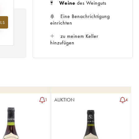
Weine
des Weinguts
Eine Benachrichtigung
einrichten
LS
hr
zu meinem Keller
hinzufügen
AUKTION
1
4