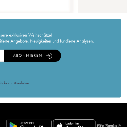
nsere exklusiven Weinschätze!
itierte Angebote, Neuigkeiten und fundierte Analysen.
ABONNIEREN
licke von iDealwine.