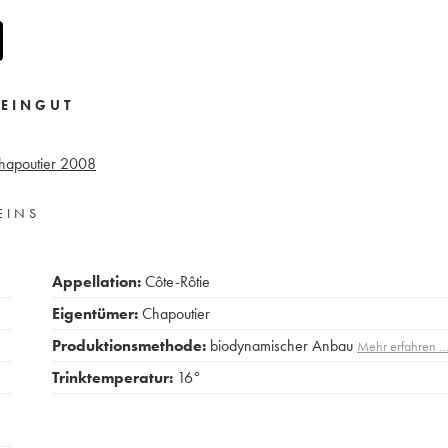
EINGUT
hapoutier
2008
EINS
Appellation:
Côte-Rôtie
Eigentümer:
Chapoutier
Produktionsmethode:
biodynamischer Anbau
Mehr erfahren 
Trinktemperatur:
16°