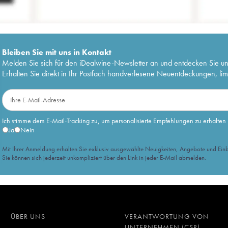
Bleiben Sie mit uns in Kontakt
Melden Sie sich für den iDealwine-Newsletter an und entdecken Sie u
Erhalten Sie direkt in Ihr Postfach handverlesene Neuentdeckungen, lim
Ich stimme dem E-Mail-Tracking zu, um personalisierte Empfehlungen zu erhalten
Ja
Nein
Mit Ihrer Anmeldung erhalten Sie exklusiv ausgewählte Neuigkeiten, Angebote und Einb
Sie können sich jederzeit unkompliziert über den Link in jeder E-Mail abmelden.
ÜBER UNS
VERANTWORTUNG VON
UNTERNEHMEN (CSR)