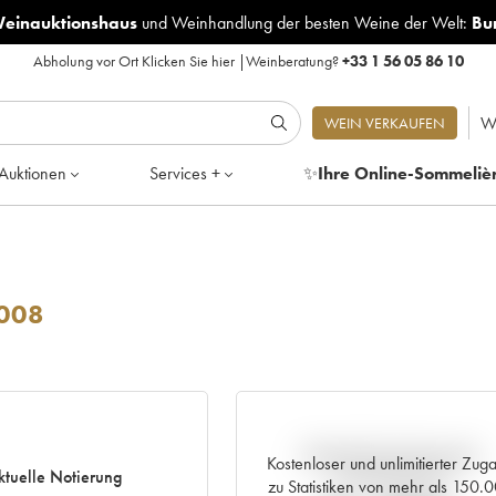
Weinauktionshaus
und
Weinhandlung der besten Weine der Welt:
Bu
Abholung vor Ort
Klicken Sie hier
|
Weinberatung?
+33 1 56 05 86 10
W
WEIN VERKAUFEN
Auktionen
Services +
✨
Ihre Online-Sommeliè
008
Aktuelle Entwicklung der
Kostenloser und unlimitierter Zug
ktuelle Notierung
Preisnotierung
zu Statistiken von mehr als 150.