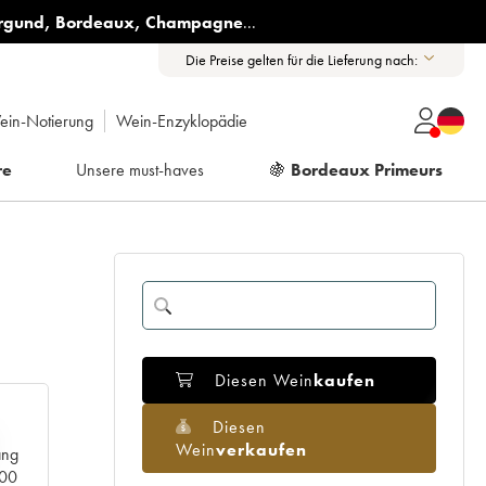
rgund
,
Bordeaux
,
Champagne
...
Die Preise gelten für die Lieferung nach:
ein-Notierung
Wein-Enzyklopädie
re
Unsere must-haves
🍇
Bordeaux Primeurs
Diesen Wein
kaufen
Diesen
Wein
verkaufen
ang
000