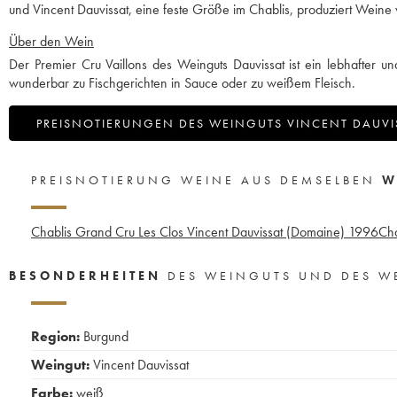
und Vincent Dauvissat, eine feste Größe im Chablis, produziert Weine v
Über den Wein
Der Premier Cru Vaillons des Weinguts Dauvissat ist ein lebhafter un
wunderbar zu Fischgerichten in Sauce oder zu weißem Fleisch.
PREISNOTIERUNGEN DES WEINGUTS VINCENT DAUVI
PREISNOTIERUNG WEINE AUS DEMSELBEN
W
Chablis Grand Cru Les Clos Vincent Dauvissat (Domaine)
1996
Cha
BESONDERHEITEN
DES WEINGUTS UND DES W
Region:
Burgund
Weingut:
Vincent Dauvissat
Farbe:
weiß