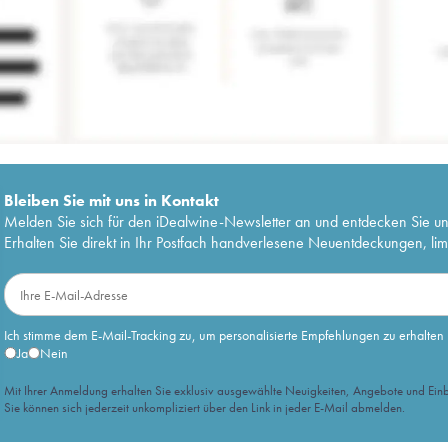
Bleiben Sie mit uns in Kontakt
Melden Sie sich für den iDealwine-Newsletter an und entdecken Sie u
Erhalten Sie direkt in Ihr Postfach handverlesene Neuentdeckungen, lim
Ich stimme dem E-Mail-Tracking zu, um personalisierte Empfehlungen zu erhalten
Ja
Nein
Mit Ihrer Anmeldung erhalten Sie exklusiv ausgewählte Neuigkeiten, Angebote und Einb
Sie können sich jederzeit unkompliziert über den Link in jeder E-Mail abmelden.