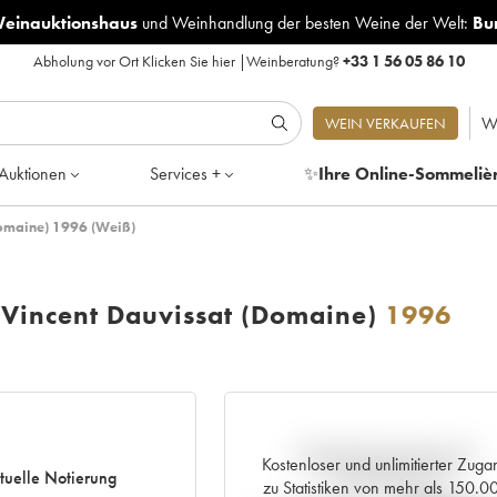
Weinauktionshaus
und
Weinhandlung der besten Weine der Welt:
Bu
Abholung vor Ort
Klicken Sie hier
|
Weinberatung?
+33 1 56 05 86 10
W
WEIN VERKAUFEN
Auktionen
Services +
✨
Ihre Online-Sommeliè
Domaine) 1996 (Weiß)
s Vincent Dauvissat (Domaine)
1996
Aktuelle Entwicklung der
Kostenloser und unlimitierter Zuga
tuelle Notierung
Preisnotierung
zu Statistiken von mehr als 150.0