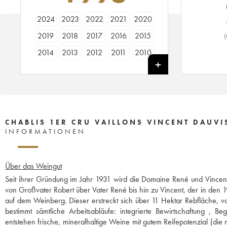
2024
2023
2022
2021
2020
2019
2018
2017
2016
2015
(
2014
2013
2012
2011
2010
2009
2008
2007
2006
2005
2004
2003
2002
2001
2000
1999
1998
1997
1996
1994
1991
1987
1985
CHABLIS 1ER CRU VAILLONS VINCENT DAUVI
INFORMATIONEN
Über das Weingut
Seit ihrer Gründung im Jahr 1931 wird die Domaine René und Vincent 
von Großvater Robert über Vater René bis hin zu Vincent, der in den 
auf dem Weinberg. Dieser erstreckt sich über 11 Hektar Rebfläche, v
bestimmt sämtliche Arbeitsabläufe: integrierte Bewirtschaftung , 
entstehen frische, mineralhaltige Weine mit gutem Reifepotenzial (di