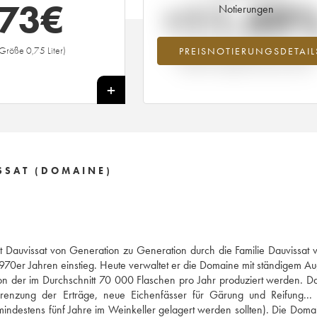
73
€
+11.49
Notierungen
Größe 0,75 Liter)
PREISNOTIERUNGSDETAIL
Preisanstiegs des Jahrgangs 1996 im J
2026 im Vergleich zum Jahr 2025
+
SSAT (DOMAINE)
Dauvissat von Generation zu Generation durch die Familie Dauvissat v
1970er Jahren einstieg. Heute verwaltet er die Domaine mit ständigem 
on der im Durchschnitt 70 000 Flaschen pro Jahr produziert werden. Da
Begrenzung der Erträge, neue Eichenfässer für Gärung und Reifung..
e mindestens fünf Jahre im Weinkeller gelagert werden sollten). Die Dom