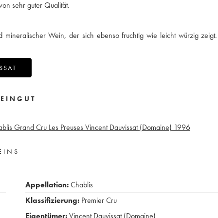
on sehr guter Qualität.
d mineralischer Wein, der sich ebenso fruchtig wie leicht würzig zeigt.
SSAT
EINGUT
blis Grand Cru Les Preuses Vincent Dauvissat (Domaine)
1996
EINS
Appellation:
Chablis
Klassifizierung:
Premier Cru
Eigentümer:
Vincent Dauvissat (Domaine)