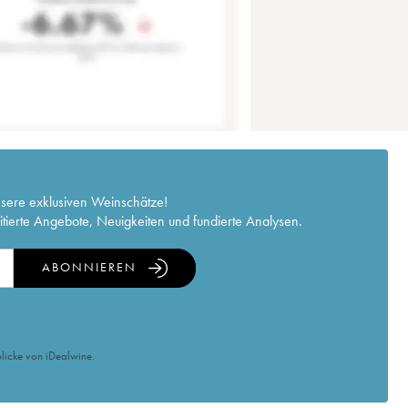
nsere exklusiven Weinschätze!
itierte Angebote, Neuigkeiten und fundierte Analysen.
ABONNIEREN
licke von iDealwine.