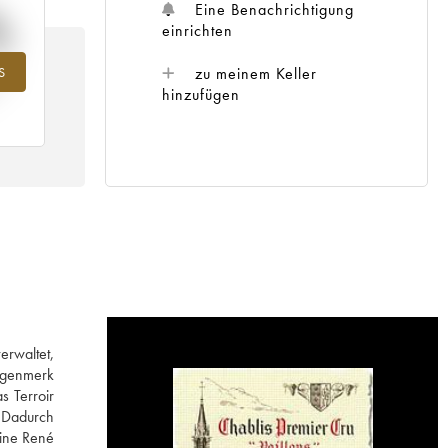
%
Eine Benachrichtigung
einrichten
zu meinem Keller
S
ahr
hinzufügen
erwaltet,
Augenmerk
s Terroir
. Dadurch
aine René