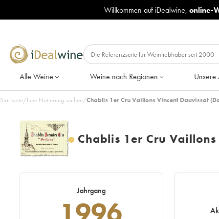
Willkommen auf iDealwine,
online-
Alle Weine
Weine nach Regionen
Unsere 
Startseite
/
Eine Notierung suchen
/
Chablis 1er Cru Vaillons Vincent Dauvissat (
Chablis 1er Cru Vaillon
Jahrgang
1996
Ak