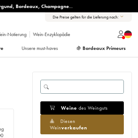
rgund
,
Bordeaux
,
Champagne
...
Die Preise gelten für die Lieferung nach:
ein-Notierung
Wein-Enzyklopädie
re
Unsere must-haves
🍇
Bordeaux Primeurs
Weine
des Weinguts
Diesen
Wein
verkaufen
ng
00