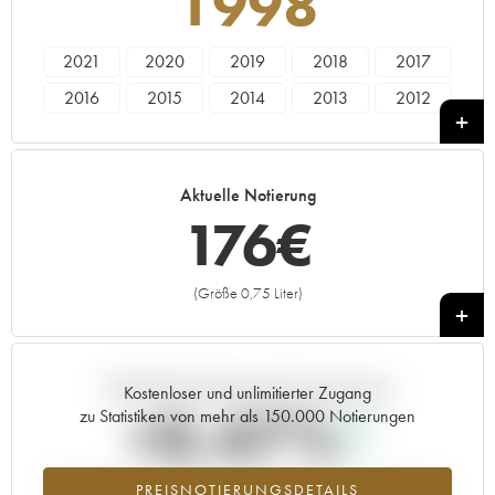
1998
2021
2020
2019
2018
2017
2016
2015
2014
2013
2012
2011
2010
2009
2008
2007
2006
2005
2004
2003
2002
Aktuelle Notierung
2001
2000
1999
1998
1997
176
€
1996
1995
1993
1992
1991
1990
1989
1988
(Größe 0,75 Liter)
+
Aktuelle Entwicklung der Preisnotierung
Kostenloser und unlimitierter Zugang
+0.47%
zu Statistiken von mehr als 150.000 Notierungen
Preisanstiegs des Jahrgangs 1998 im Jahr 2026 im Vergleich zum
PREISNOTIERUNGSDETAILS