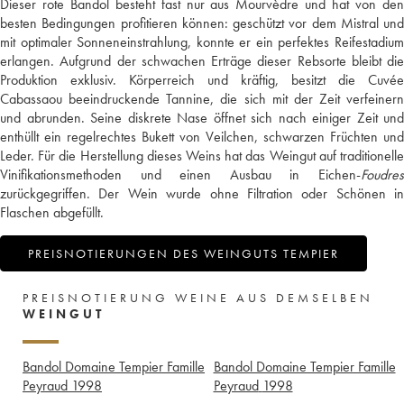
Dieser rote Bandol besteht fast nur aus Mourvèdre und hat von den
besten Bedingungen profitieren können: geschützt vor dem Mistral und
mit optimaler Sonneneinstrahlung, konnte er ein perfektes Reifestadium
erlangen. Aufgrund der schwachen Erträge dieser Rebsorte bleibt die
Produktion exklusiv. Körperreich und kräftig, besitzt die Cuvée
Cabassaou beeindruckende Tannine, die sich mit der Zeit verfeinern
und abrunden. Seine diskrete Nase öffnet sich nach einiger Zeit und
enthüllt ein regelrechtes Bukett von Veilchen, schwarzen Früchten und
Leder. Für die Herstellung dieses Weins hat das Weingut auf traditionelle
Vinifikationsmethoden und einen Ausbau in Eichen-
Foudres
zurückgegriffen. Der Wein wurde ohne Filtration oder Schönen in
Flaschen abgefüllt.
PREISNOTIERUNGEN DES WEINGUTS TEMPIER
PREISNOTIERUNG WEINE AUS DEMSELBEN
WEINGUT
Bandol Domaine Tempier Famille
Bandol Domaine Tempier Famille
Peyraud
1998
Peyraud
1998