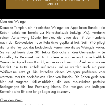
SIE VERFÜGEN ÜBER EINEN IDENTISCHEN
WEIN?
Über das Weingut
Domaine Tempier, ein historisches Weingut der Appellation Bandol (die
Reben existierten bereits zur Herrschaftszeit Ludwigs XV.), verdankt
seinen Aufschwung Léonie Tempier, die Ende des 19. Jahrhunderts
nach der Reblauskrise neue Rebstöcke gepflanzt hat. Seit 1940 pflegt
die Familie Peyraud das bedeutende Renommee dieses Weinguts weiter.
Sie verfügt heute über 30 Hektar Rebfläche in drei Gemeinden – Le
Castellet, Le Beausset und La Cadière – und erzeugt ausschließlich
Weine der Appellation Bandol, wobei es sich zum Großteil um Rotweine
handelt. Ein Drittel entfällt auf Rosés und es werden auch ein paar
Weißweine erzeugt. Die Parzellen dieses Weinguts profitieren vom
warmem, maritim beeinflussten Klima von Bandol. Die Reben gedeihen
hier auf mageren Kalksteinböden, die den Mourvèdres perfekte
Bedingungen für ihre Entfaltung bieten. Die rassigen und kräftigen
Rotweine sind für eine lange Lagerung bestimmt.
Über den Wein