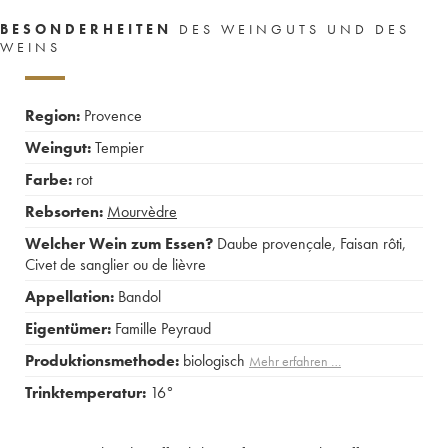
BESONDERHEITEN
DES WEINGUTS UND DES
WEINS
Region:
Provence
Weingut:
Tempier
Farbe:
rot
Rebsorten:
Mourvèdre
Welcher Wein zum Essen?
Daube provençale
,
Faisan rôti
,
Civet de sanglier ou de lièvre
Appellation:
Bandol
Eigentümer:
Famille Peyraud
Produktionsmethode:
biologisch
Mehr erfahren …
Trinktemperatur:
16°