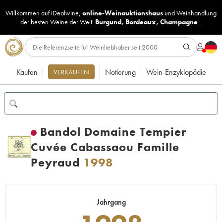
Willkommen auf iDealwine,
online-Weinauktionshaus
und
Weinhandlung
der besten Weine der Welt:
Burgund
,
Bordeaux
,
Champagne
...
Kaufen
Notierung
Wein-Enzyklopädie
VERKAUFEN
Bandol Domaine Tempier
Cuvée Cabassaou Famille
Peyraud
1998
Jahrgang