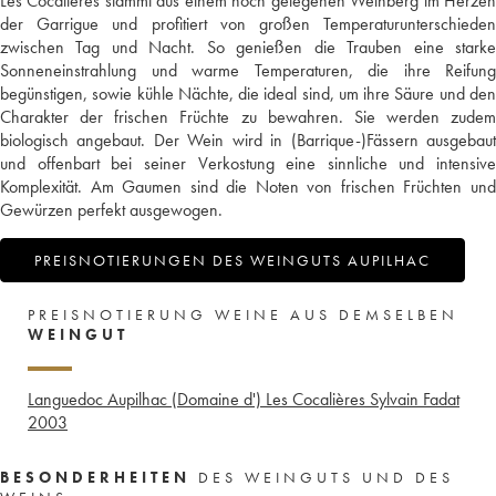
Les Cocalières stammt aus einem hoch gelegenen Weinberg im Herzen
der Garrigue und profitiert von großen Temperaturunterschieden
zwischen Tag und Nacht. So genießen die Trauben eine starke
Sonneneinstrahlung und warme Temperaturen, die ihre Reifung
begünstigen, sowie kühle Nächte, die ideal sind, um ihre Säure und den
Charakter der frischen Früchte zu bewahren. Sie werden zudem
biologisch angebaut. Der Wein wird in (Barrique-)Fässern ausgebaut
und offenbart bei seiner Verkostung eine sinnliche und intensive
Komplexität. Am Gaumen sind die Noten von frischen Früchten und
Gewürzen perfekt ausgewogen.
PREISNOTIERUNGEN DES WEINGUTS AUPILHAC
PREISNOTIERUNG WEINE AUS DEMSELBEN
WEINGUT
Languedoc Aupilhac (Domaine d') Les Cocalières Sylvain Fadat
2003
BESONDERHEITEN
DES WEINGUTS UND DES