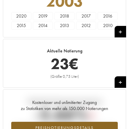
2003
2020
2019
2018
2017
2016
2015
2014
2013
2012
2010
2009
2008
2007
2006
2005
2004
2003
Aktuelle Notierung
23
€
(Größe 0,75 Liter)
+
Aktuelle Entwicklung der Preisnotierung
Kostenloser und unlimitierter Zugang
-5.66%
zu Statistiken von mehr als 150.000 Notierungen
Preisabfall des Jahrgangs 2003 im Jahr 2026 im Vergleich zum
PREISNOTIERUNGSDETAILS