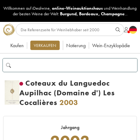
Willkommen auf iDealwine,
online-Weinauktionshaus
und
Weinhandlung
der besten Weine der Welt:
Burgund
,
Bordeaux
,
Champagne
...
Kaufen
Notierung
Wein-Enzyklopädie
VERKAUFEN
Coteaux du Languedoc
Aupilhac (Domaine d') Les
Cocalières
2003
Jahrgang