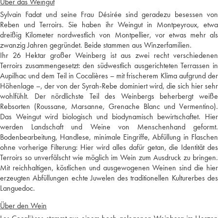
Über das Weingut
Sylvain Fadat und seine Frau Désirée sind geradezu besessen von
Reben und Terroirs. Sie haben ihr Weingut in Montpeyroux, etwa
dreißig Kilometer nordwestlich von Montpellier, vor etwas mehr als
zwanzig Jahren gegründet. Beide stammen aus Winzerfamilien.
Ihr 26 Hektar großer Weinberg ist aus zwei recht verschiedenen
Terroirs zusammengesetzt: den südwestlich ausgerichteten Terrassen in
Aupilhac und dem Teil in Cocalières – mit frischerem Klima aufgrund der
Höhenlage –, der von der Syrah-Rebe dominiert wird, die sich hier sehr
wohlfühlt. Der nördlichste Teil des Weinbergs beherbergt weiße
Rebsorten (Roussane, Marsanne, Grenache Blanc und Vermentino).
Das Weingut wird biologisch und biodynamisch bewirtschaftet. Hier
werden Landschaft und Weine von Menschenhand geformt.
Bodenbearbeitung, Handlese, minimale Eingriffe, Abfüllung in Flaschen
ohne vorherige Filterung: Hier wird alles dafür getan, die Identität des
Terroirs so unverfälscht wie möglich im Wein zum Ausdruck zu bringen.
Mit reichhaltigen, köstlichen und ausgewogenen Weinen sind die hier
erzeugten Abfüllungen echte Juwelen des traditionellen Kulturerbes des
Languedoc.
Über den Wein