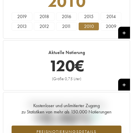
2010
2019
2018
2016
2015
2014
2013
2012
2011
2010
2009
2008
2007
2006
2005
2001
Aktuelle Notierung
120
€
(Größe 0,75 Liter)
+
Aktuelle Entwicklung der Preisnotierung
Kostenloser und unlimitierter Zugang
+0.46%
zu Statistiken von mehr als 150.000 Notierungen
Preisanstiegs des Jahrgangs 2010 im Jahr 2026 im Vergleich zum
PREISNOTIERUNGSDETAILS