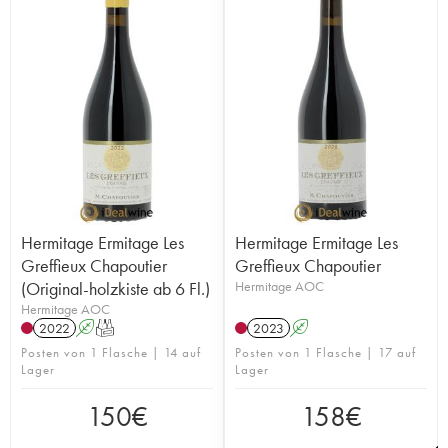
Hermitage Ermitage Les
Hermitage Ermitage Les
Greffieux Chapoutier
Greffieux Chapoutier
(Original-holzkiste ab 6 Fl.)
Hermitage AOC
Hermitage AOC
2022
A
T
2023
A
Posten von 1 Flasche | 14 auf
Posten von 1 Flasche | 17 auf
Lager
Lager
150
€
158
€