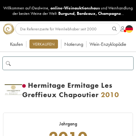
Willkommen auf iDealwine,
online-Weinauktionshaus
und
Weinhandlung
der besten Weine der Welt:
Burgund
,
Bordeaux
,
Champagne
...
Kaufen
Notierung
Wein-Enzyklopädie
VERKAUFEN
Hermitage Ermitage Les
Greffieux Chapoutier
2010
Jahrgang