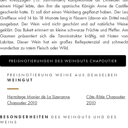
einem Hügel lebte, den ihm die spanische Königin Anne de Castille
geschenkt hatte. Er soll dort einen Weinberg gepflanzt haben. Der Les
Greffieux wird 14 bis 18 Monate lang in Fässern (davon ein Drittel neu)
ausgebaut. Der Wein wird nicht geschönt und auf natürliche Weise
geklärt. Das Bukett erinnert an kleine schwarze Früchte und Pfeffer. Am
Gaumen präsentiert sich die Tanninstruktur kräftig, mit Noten von
Lakritze. Dieser Wein hat ein großes Reifepotenzial und schmeckt
wunderbar zu rotem Fleisch oder Wild.
PREISNOTIERUNGEN DES WEINGUTS CHAPOUTIER
PREISNOTIERUNG WEINE AUS DEMSELBEN
WEINGUT
Hermitage Monier de La Sizeranne
Côte-Rôtie Chapoutier
Chapoutier
2010
2010
BESONDERHEITEN
DES WEINGUTS UND DES
WEINS