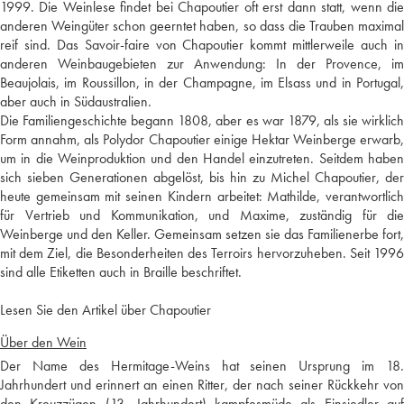
1999. Die Weinlese findet bei Chapoutier oft erst dann statt, wenn die
anderen Weingüter schon geerntet haben, so dass die Trauben maximal
reif sind. Das Savoir-faire von Chapoutier kommt mittlerweile auch in
anderen Weinbaugebieten zur Anwendung: In der Provence, im
Beaujolais, im Roussillon, in der Champagne, im Elsass und in Portugal,
aber auch in Südaustralien.
Die Familiengeschichte begann 1808, aber es war 1879, als sie wirklich
Form annahm, als Polydor Chapoutier einige Hektar Weinberge erwarb,
um in die Weinproduktion und den Handel einzutreten. Seitdem haben
sich sieben Generationen abgelöst, bis hin zu Michel Chapoutier, der
heute gemeinsam mit seinen Kindern arbeitet: Mathilde, verantwortlich
für Vertrieb und Kommunikation, und Maxime, zuständig für die
Weinberge und den Keller. Gemeinsam setzen sie das Familienerbe fort,
mit dem Ziel, die Besonderheiten des Terroirs hervorzuheben. Seit 1996
sind alle Etiketten auch in Braille beschriftet.
Lesen Sie den Artikel über Chapoutier
Über den Wein
Der Name des Hermitage-Weins hat seinen Ursprung im 18.
Jahrhundert und erinnert an einen Ritter, der nach seiner Rückkehr von
den Kreuzzügen (13. Jahrhundert) kampfesmüde als Einsiedler auf