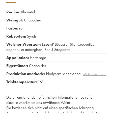
Region:
Rhonetal
Weingut:
Chapoutier
Farbe:
rot
Rebsorten:
Syrah
Welcher Wein zum Essen?
Bécasse rôtie
,
Croquettes
dagneau et aubergines
,
Boeuf Stroganov
Appellation:
Hermitage
Eigentümer:
Chapoutier
Produktionsmethode:
biodynamischer Anbau
Mehr erfahren …
Trinktemperatur:
16°
Die untenstehenden öffentlichen Informationen betreffen
aktuelle Merkmale des erwähnten Weins.
Sie beziehen sich nicht auf einen spezifischen Jahrgang.