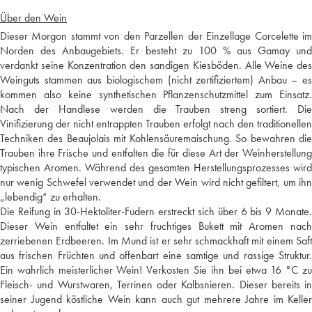
Über den Wein
Dieser Morgon stammt von den Parzellen der Einzellage Corcelette im
Norden des Anbaugebiets. Er besteht zu 100 % aus Gamay und
verdankt seine Konzentration den sandigen Kiesböden. Alle Weine des
Weinguts stammen aus biologischem (nicht zertifiziertem) Anbau – es
kommen also keine synthetischen Pflanzenschutzmittel zum Einsatz.
Nach der Handlese werden die Trauben streng sortiert. Die
Vinifizierung der nicht entrappten Trauben erfolgt nach den traditionellen
Techniken des Beaujolais mit Kohlensäuremaischung. So bewahren die
Trauben ihre Frische und entfalten die für diese Art der Weinherstellung
typischen Aromen. Während des gesamten Herstellungsprozesses wird
nur wenig Schwefel verwendet und der Wein wird nicht gefiltert, um ihn
„lebendig“ zu erhalten.
Die Reifung in 30-Hektoliter-Fudern erstreckt sich über 6 bis 9 Monate.
Dieser Wein entfaltet ein sehr fruchtiges Bukett mit Aromen nach
zerriebenen Erdbeeren. Im Mund ist er sehr schmackhaft mit einem Saft
aus frischen Früchten und offenbart eine samtige und rassige Struktur.
Ein wahrlich meisterlicher Wein! Verkosten Sie ihn bei etwa 16 °C zu
Fleisch- und Wurstwaren, Terrinen oder Kalbsnieren. Dieser bereits in
seiner Jugend köstliche Wein kann auch gut mehrere Jahre im Keller