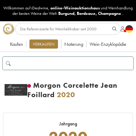
Willkommen auf iDealwine,
online-Weinauktionshaus
und
Weinhandlung
der besten Weine der Welt:
Burgund
,
Bordeaux
,
Champagne
...
Kaufen
Notierung
Wein-Enzyklopädie
VERKAUFEN
Morgon Corcelette Jean
Foillard
2020
Jahrgang