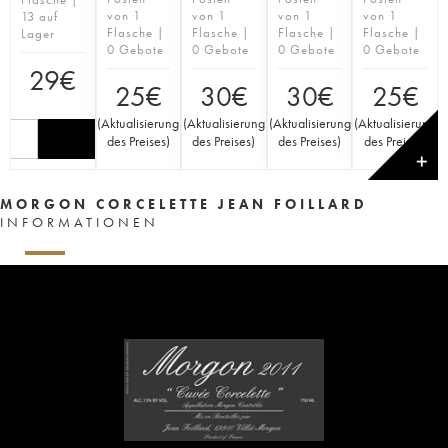
von 1
von 1
von 1
von 1
13 auf
Flasche |
Flasche |
Flasche |
Flasche |
Lager
0 Gebote
0 Gebote
0 Gebote
0 Gebote
29
€
25
€
30
€
30
€
25
€
(
Aktualisierung
(
Aktualisierung
(
Aktualisierung
(
Aktualisierung
des Preises
)
des Preises
)
des Preises
)
des Preises
)
✕
MORGON CORCELETTE JEAN FOILLARD
INFORMATIONEN