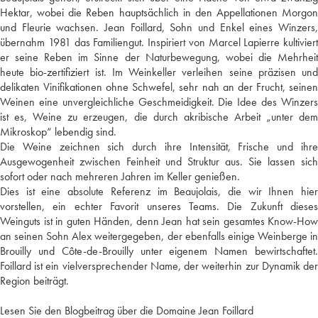
Hektar, wobei die Reben hauptsächlich in den Appellationen Morgon
und Fleurie wachsen. Jean Foillard, Sohn und Enkel eines Winzers,
übernahm 1981 das Familiengut. Inspiriert von Marcel Lapierre kultiviert
er seine Reben im Sinne der Naturbewegung, wobei die Mehrheit
heute bio-zertifiziert ist. Im Weinkeller verleihen seine präzisen und
delikaten Vinifikationen ohne Schwefel, sehr nah an der Frucht, seinen
Weinen eine unvergleichliche Geschmeidigkeit. Die Idee des Winzers
ist es, Weine zu erzeugen, die durch akribische Arbeit „unter dem
Mikroskop“ lebendig sind.
Die Weine zeichnen sich durch ihre Intensität, Frische und ihre
Ausgewogenheit zwischen Feinheit und Struktur aus. Sie lassen sich
sofort oder nach mehreren Jahren im Keller genießen.
Dies ist eine absolute Referenz im Beaujolais, die wir Ihnen hier
vorstellen, ein echter Favorit unseres Teams. Die Zukunft dieses
Weinguts ist in guten Händen, denn Jean hat sein gesamtes Know-How
an seinen Sohn Alex weitergegeben, der ebenfalls einige Weinberge in
Brouilly und Côte-de-Brouilly unter eigenem Namen bewirtschaftet.
Foillard ist ein vielversprechender Name, der weiterhin zur Dynamik der
Region beiträgt.
Lesen Sie den Blogbeitrag über die Domaine Jean Foillard