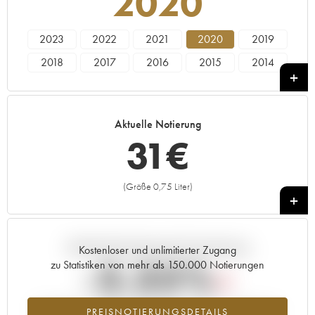
2020
2023
2022
2021
2020
2019
2018
2017
2016
2015
2014
2013
2012
2011
2010
2009
2005
Aktuelle Notierung
31
€
(Größe 0,75 Liter)
+
Aktuelle Entwicklung der Preisnotierung
Kostenloser und unlimitierter Zugang
-3.35%
zu Statistiken von mehr als 150.000 Notierungen
Preisabfall des Jahrgangs 2020 im Jahr 2026 im Vergleich zum
PREISNOTIERUNGSDETAILS