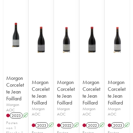
Morgon
Morgon
Morgon
Morgon
Morgon
Corcelet
Corcelet
Corcelet
Corcelet
Corcelet
te Jean
te Jean
te Jean
te Jean
te Jean
Foillard
Foillard
Foillard
Foillard
Foillard
Morgon
Morgon
Morgon
Morgon
Morgon
AOC
AOC
AOC
AOC
AOC
2023
A
K
Posten
2023
A
K
2022
A
K
2022
A
K
2023
A
von 1
Posten
Posten
Posten
Posten
Flasche |