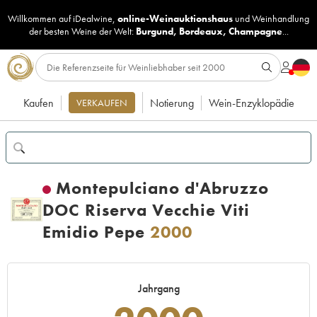
Willkommen auf iDealwine,
online-Weinauktionshaus
und
Weinhandlung
der besten Weine der Welt:
Burgund
,
Bordeaux
,
Champagne
...
Kaufen
Notierung
Wein-Enzyklopädie
VERKAUFEN
Montepulciano d'Abruzzo
DOC Riserva Vecchie Viti
Emidio Pepe
2000
Jahrgang