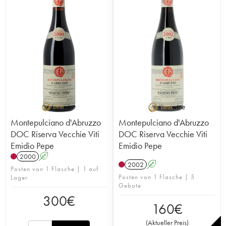
Montepulciano d'Abruzzo
Montepulciano d'Abruzzo
DOC Riserva Vecchie Viti
DOC Riserva Vecchie Viti
Emidio Pepe
Emidio Pepe
2000
A
2002
A
Posten von 1 Flasche | 1 auf
Posten von 1 Flasche | 5
Lager
Gebote
300
€
160
€
(
Aktueller Preis
)