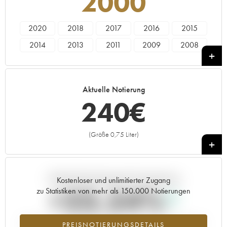
2000
2020
2018
2017
2016
2015
2014
2013
2011
2009
2008
2005
2004
2003
2002
2000
1997
1995
1994
1984
1982
Aktuelle Notierung
1980
1977
240
€
(Größe 0,75 Liter)
+
Aktuelle Entwicklung der Preisnotierung
Kostenloser und unlimitierter Zugang
+23.54%
zu Statistiken von mehr als 150.000 Notierungen
Preisanstiegs des Jahrgangs 2000 im Jahr 2026 im Vergleich zum
PREISNOTIERUNGSDETAILS