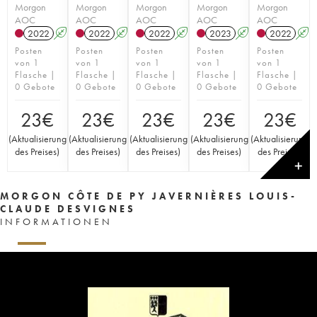
Morgon
Morgon
Morgon
Morgon
Morgon
AOC
AOC
AOC
AOC
AOC
2022
A
2022
A
2022
A
2023
A
2022
A
Posten
Posten
Posten
Posten
Posten
von 1
von 1
von 1
von 1
von 1
Flasche |
Flasche |
Flasche |
Flasche |
Flasche |
0 Gebote
0 Gebote
0 Gebote
0 Gebote
0 Gebote
23
€
23
€
23
€
23
€
23
€
(
Aktualisierung
(
Aktualisierung
(
Aktualisierung
(
Aktualisierung
(
Aktualisierung
des Preises
)
des Preises
)
des Preises
)
des Preises
)
des Preises
)
✕
MORGON CÔTE DE PY JAVERNIÈRES LOUIS-
CLAUDE DESVIGNES
INFORMATIONEN