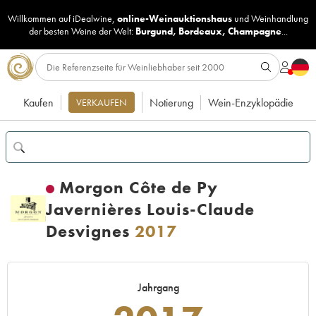
Willkommen auf iDealwine,
online-Weinauktionshaus
und
Weinhandlung
der besten Weine der Welt:
Burgund
,
Bordeaux
,
Champagne
...
Kaufen
Notierung
Wein-Enzyklopädie
VERKAUFEN
Morgon Côte de Py
Javernières Louis-Claude
Desvignes
2017
Jahrgang