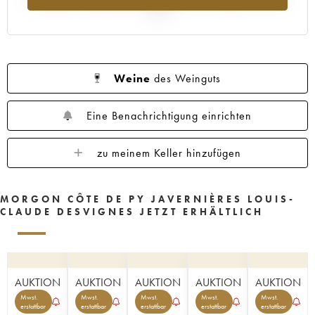
2025
Weine
des Weinguts
Eine Benachrichtigung einrichten
zu meinem Keller hinzufügen
MORGON CÔTE DE PY JAVERNIÈRES LOUIS-
CLAUDE DESVIGNES JETZT ERHÄLTLICH
AUKTION
AUKTION
AUKTION
AUKTION
AUKTION
Mwst.
Mwst.
Mwst.
Mwst.
Mwst.
erstattbar
erstattbar
erstattbar
erstattbar
erstattbar