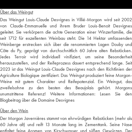
Über das Weingut
Das Weingut Louis-Claude Desvignes in Villié-Morgon wird seit 2002
von Claude-Emmanuelle und ihrem Bruder Louis-Benoît Desvignes
geleitet. Sie verkörpern die achte Generation einer Winzerfamilie, die
seit 1712 für exzellenten Weinbau steht. Die 14 Hektar umfassenden
Weinberge erstrecken sich über die renommierten Lagen Douby und
Côte du Py, geprägt von durchschnittlich 60 Jahre alten Rebstöcken.
Jedes Terroir wird individuell vinifiziert, um seine Besonderheit
herauszustellen, und der Reifeprozess dauert entsprechend lange. Seit
2023 ist das Weingut Louis-Claude Desvignes nach den Richtlinien der
Agriculture Biologique zertifiziert. Das Weingut produziert feine Morgon-
Weine mit gutem Charakter und Reifepotenzial. Ein Weingut, das
zweifelsohne zu den besten des Beaujolais gehört. Morgons
unumstrittene Referenz! Weitere Informationen:
Lesen Sie den
Blogbeitrag über die Domaine Desvignes
Über den Wein
Der Morgon Javernières stammt von ehrwürdigen Rebstöcken (mehr als
60 Jahre alt) und reift 13 Monate lang im Zementtank. Seine Nase
entfaltet feine Aromen von Kirschwasser und süßen Gewürzen. Der