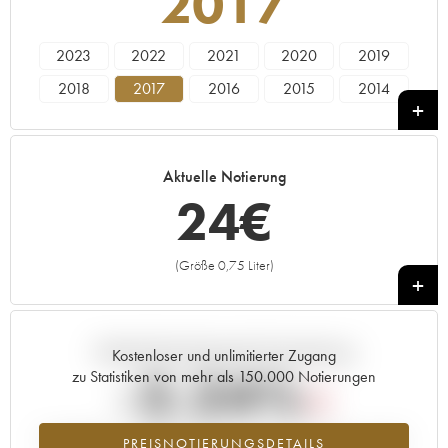
2017
2023
2022
2021
2020
2019
2018
2017
2016
2015
2014
2013
2012
2011
2010
2009
2007
2006
2005
2002
Aktuelle Notierung
24
€
(Größe 0,75 Liter)
+
Aktuelle Entwicklung der Preisnotierung
Kostenloser und unlimitierter Zugang
-2.24%
zu Statistiken von mehr als 150.000 Notierungen
Preisabfall des Jahrgangs 2017 im Jahr 2026 im Vergleich zum Jahr
PREISNOTIERUNGSDETAILS