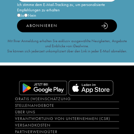
Ich stimme dem E-Mail-Tracking zu, um personalisierte
Empfehlungen zu erhalten
Ja
Nein
ABONNIEREN
Mit Ihrer Anmeldung erhalten Sie exklusiv ausgewählte Neuigkeiten, Angebote
und Einblicke von iDealwine.
Sie können sich jederzeit unkompliziert über den Link in jeder E-Mail abmelden.
GRATIS (W)EINSCHÄTZUNG
STELLENANGEBOTE
ÜBER UNS
VERANTWORTUNG VON UNTERNEHMEN (CSR)
VERSANDKOSTEN
PARTNERWEINGÜTER