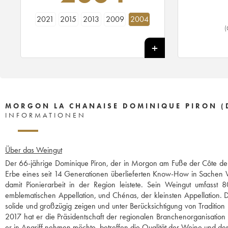
2021
2015
2013
2009
2004
(
MORGON LA CHANAISE DOMINIQUE PIRON (
INFORMATIONEN
Über das Weingut
Der 66-jährige Dominique Piron, der in Morgon am Fuße der Côte de P
Erbe eines seit 14 Generationen überlieferten Know-How in Sachen W
damit Pionierarbeit in der Region leistete. Sein Weingut umfass
emblematischen Appellation, und Chénas, der kleinsten Appellation. D
solide und großzügig zeigen und unter Berücksichtigung von Tradition un
2017 hat er die Präsidentschaft der regionalen Branchenorganisation 
er in Angriff nehmen möchte, betreffen die Qualität der Weine und de