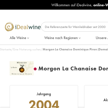
Willkommen auf iDealwine,
online-
Alle Weine
Weine nach Regionen
Unsere 
Startseite
/
Eine Notierung suchen
/
Morgon La Chanaise Dominique Piron (Domai
Morgon La Chanaise Dom
Jahrgang
2004
Ak