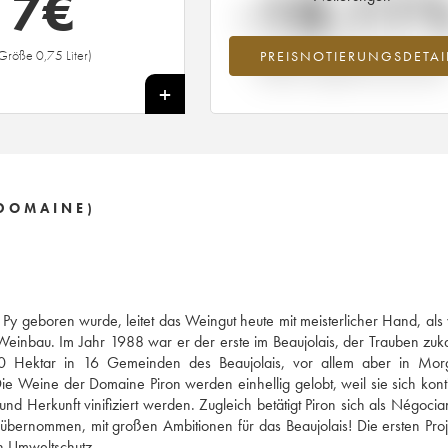
7
€
-18.11
Größe 0,75 Liter)
PREISNOTIERUNGSDETAI
Preisabfall des Jahrgangs 2004 im Ja
2026 im Vergleich zum Jahr 2025
+
DOMAINE)
y geboren wurde, leitet das Weingut heute mit meisterlicher Hand, als
einbau. Im Jahr 1988 war er der erste im Beaujolais, der Trauben zuk
t 80 Hektar in 16 Gemeinden des Beaujolais, vor allem aber in Mor
ie Weine der Domaine Piron werden einhellig gelobt, weil sie sich konti
d Herkunft vinifiziert werden. Zugleich betätigt Piron sich als Négociant
übernommen, mit großen Ambitionen für das Beaujolais! Die ersten Proj
n Umweltschutz.