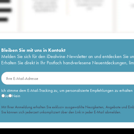
Bleiben Sie mit uns in Kontakt
Melden Sie sich für den iDealwine-Newsletter an und entdecken Sie u
Erhalten Sie direkt in Ihr Postfach handverlesene Neuentdeckungen, lim
Ich stimme dem E-Mail-Tracking zu, um personalisierte Empfehlungen zu erhalten
Ja
Nein
Mit Ihrer Anmeldung erhalten Sie exklusiv ausgewählte Neuigkeiten, Angebote und Einb
Sie können sich jederzeit unkompliziert über den Link in jeder E-Mail abmelden.