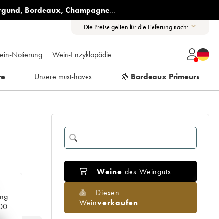
rgund
,
Bordeaux
,
Champagne
...
Die Preise gelten für die Lieferung nach:
ein-Notierung
Wein-Enzyklopädie
re
Unsere must-haves
🍇
Bordeaux Primeurs
Weine
des Weinguts
Diesen
ang
Wein
verkaufen
000