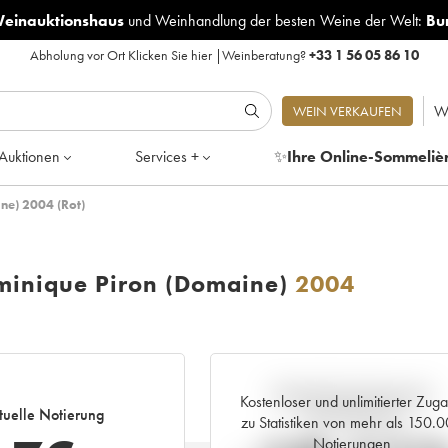
Weinauktionshaus
und
Weinhandlung der besten Weine der Welt:
Bu
Abholung vor Ort
Klicken Sie hier
|
Weinberatung?
+33 1 56 05 86 10
W
WEIN VERKAUFEN
Auktionen
Services +
✨
Ihre Online-Sommeliè
ne) 2004 (Rot)
inique Piron (Domaine)
2004
Aktuelle Entwicklung der
Kostenloser und unlimitierter Zug
tuelle Notierung
Preisnotierung
zu Statistiken von mehr als 150.
Notierungen