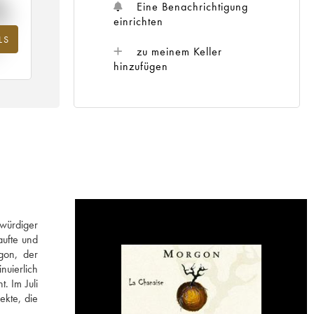
%
Eine Benachrichtigung
einrichten
LS
hr
zu meinem Keller
hinzufügen
 würdiger
aufte und
gon, der
nuierlich
. Im Juli
ekte, die