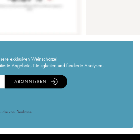
nsere exklusiven Weinschätze!
itierte Angebote, Neuigkeiten und fundierte Analysen.
ABONNIEREN
licke von iDealwine.