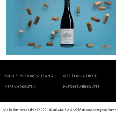
GRATIS (W)EINSCHÄTZUNG
STELLENANGEBOTE
VERSANDKOSTEN
PARTNERWEINGÜTER
Alle Rechte vorbehalten © 2024 iDealwine S.A.S.
AGB
Personenbezogene Date