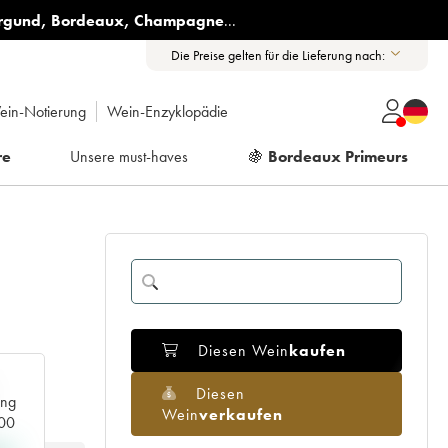
rgund
,
Bordeaux
,
Champagne
...
Die Preise gelten für die Lieferung nach:
ein-Notierung
Wein-Enzyklopädie
re
Unsere must-haves
🍇
Bordeaux Primeurs
Diesen Wein
kaufen
Diesen
ang
Wein
verkaufen
000