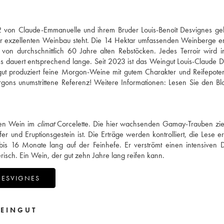
 von Claude-Emmanuelle und ihrem Bruder Louis-Benoît Desvignes gele
für exzellenten Weinbau steht. Die 14 Hektar umfassenden Weinberge e
n durchschnittlich 60 Jahre alten Rebstöcken. Jedes Terroir wird in
zess dauert entsprechend lange. Seit 2023 ist das Weingut Louis-Claude 
ingut produziert feine Morgon-Weine mit gutem Charakter und Reifepoten
gons unumstrittene Referenz! Weitere Informationen:
Lesen Sie den Bl
nen Wein im
climat
Corcelette. Die hier wachsenden Gamay-Trauben zie
 und Eruptionsgestein ist. Die Erträge werden kontrolliert, die Lese er
0 bis 16 Monate lang auf der Feinhefe. Er verströmt einen intensiven 
risch. Ein Wein, der gut zehn Jahre lang reifen kann.
DESVIGNES
EINGUT