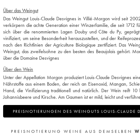
Über das Weingut
Das Weingut Louis-Claude Desvignes in Villié-Morgon wird seit 2002
verkörpern die achte Generation einer Winzerfamilie, die seit 1712 
sich über die renommierten Lagen Douby und Côte du Py, geprägt vo
vinifiziert, um seine Besonderheit herauszustellen, und der Reifepro
nach den Richtlinien der Agriculture Biologique zertifiziert. Das We
Weingut, das zweifelsohne zu den besten des Beaujolais gehört. Mor
über die Domaine Desvignes
Über den Wein
Unter der Appellation Morgon produziert Louis-Claude Desvignes ei
Nährstoffe aus einem Boden, der reich an Eisenoxid, Mangan, Schiefer
Hand, die Vinifizierung traditionell und natürlich. Der Wein reift 1
Johannisbeere und Kirsche. Am Gaumen ist er mild, leicht und verführe
PREISNOTIERUNGEN DES WEINGUTS LOUIS-CLAUDE 
PREISNOTIERUNG WEINE AUS DEMSELBEN
W