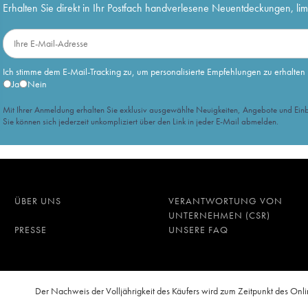
Erhalten Sie direkt in Ihr Postfach handverlesene Neuentdeckungen, lim
Ich stimme dem E-Mail-Tracking zu, um personalisierte Empfehlungen zu erhalten
Ja
Nein
Mit Ihrer Anmeldung erhalten Sie exklusiv ausgewählte Neuigkeiten, Angebote und Einb
Sie können sich jederzeit unkompliziert über den Link in jeder E-Mail abmelden.
ÜBER UNS
VERANTWORTUNG VON
UNTERNEHMEN (CSR)
PRESSE
UNSERE FAQ
n
Der Nachweis der Volljährigkeit des Käufers wird zum Zeitpunkt des O