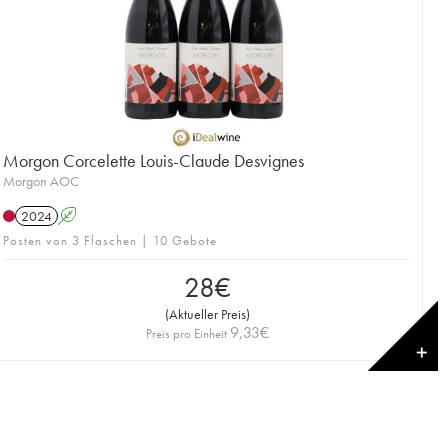
Morgon Corcelette Louis-Claude Desvignes
Morgon AOC
2024
A
Posten von 3 Flaschen | 10 Gebote
28
€
(
Aktueller Preis
)
9,33
€
Preis pro Einheit
✕