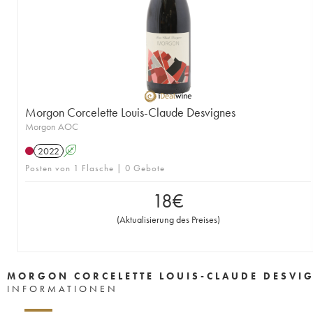
Morgon Corcelette Louis-Claude Desvignes
Morgon AOC
2022
A
Posten von 1 Flasche | 0 Gebote
18
€
(
Aktualisierung des Preises
)
MORGON CORCELETTE LOUIS-CLAUDE DESVI
INFORMATIONEN