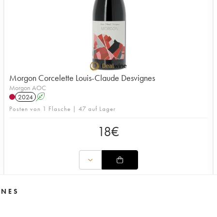
Morgon Corcelette Louis-Claude Desvignes
Morgon AOC
2024
A
Posten von 1 Flasche | 47 auf Lager
18
€
GNES