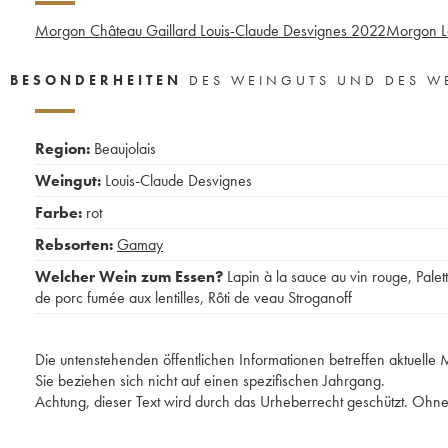
Morgon Château Gaillard Louis-Claude Desvignes
2022
Morgon La
BESONDERHEITEN
DES WEINGUTS UND DES W
Region:
Beaujolais
Weingut:
Louis-Claude Desvignes
Farbe:
rot
Rebsorten:
Gamay
Welcher Wein zum Essen?
Lapin à la sauce au vin rouge
,
Palet
de porc fumée aux lentilles
,
Rôti de veau Stroganoff
Die untenstehenden öffentlichen Informationen betreffen aktuell
Sie beziehen sich nicht auf einen spezifischen Jahrgang.
Achtung, dieser Text wird durch das Urheberrecht geschützt. Ohne 