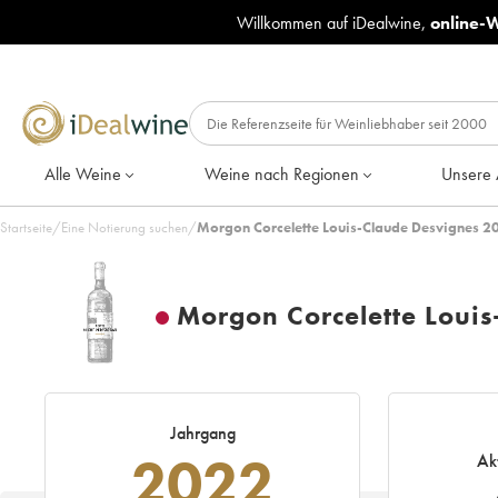
Willkommen auf iDealwine,
online-
Alle Weine
Weine nach Regionen
Unsere 
Startseite
/
Eine Notierung suchen
/
Morgon Corcelette Louis-Claude Desvignes 20
Morgon Corcelette Louis
Jahrgang
2022
Ak