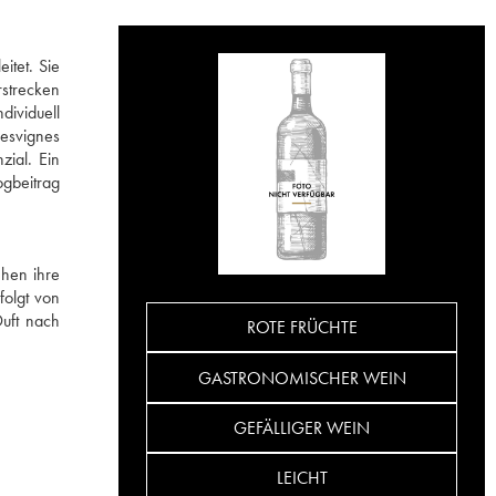
itet. Sie
rstrecken
dividuell
Desvignes
zial. Ein
ogbeitrag
hen ihre
folgt von
Duft nach
ROTE FRÜCHTE
GASTRONOMISCHER WEIN
GEFÄLLIGER WEIN
LEICHT