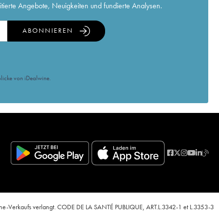
itierte Angebote, Neuigkeiten und fundierte Analysen.
ABONNIEREN
licke von iDealwine.
nline-Verkaufs verlangt. CODE DE LA SANTÉ PUBLIQUE, ART.L.3342-1 et L.3353-3