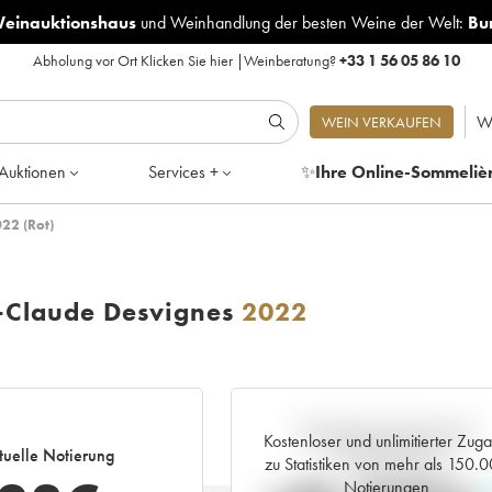
Weinauktionshaus
und
Weinhandlung der besten Weine der Welt:
Bu
Abholung vor Ort
Klicken Sie hier
|
Weinberatung?
+33 1 56 05 86 10
W
WEIN VERKAUFEN
Auktionen
Services +
✨
Ihre Online-Sommeliè
22 (Rot)
-Claude Desvignes
2022
Aktuelle Entwicklung der
Kostenloser und unlimitierter Zug
tuelle Notierung
Preisnotierung
zu Statistiken von mehr als 150.
Notierungen