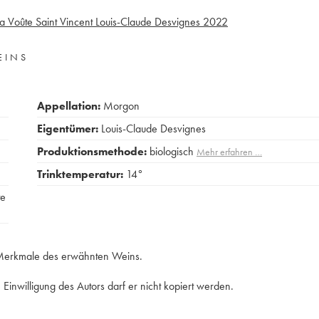
 Voûte Saint Vincent Louis-Claude Desvignes
2022
EINS
Appellation:
Morgon
Eigentümer:
Louis-Claude Desvignes
Produktionsmethode:
biologisch
Mehr erfahren …
Trinktemperatur:
14°
te
e Merkmale des erwähnten Weins.
Einwilligung des Autors darf er nicht kopiert werden.