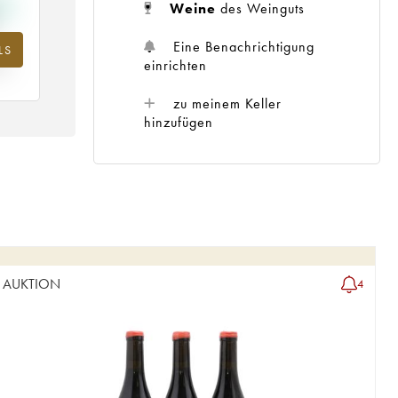
Weine
des Weinguts
Eine Benachrichtigung
LS
m
einrichten
25
zu meinem Keller
hinzufügen
AUKTION
4