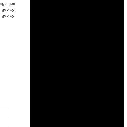
dingungen
s geprägt
u geprägt