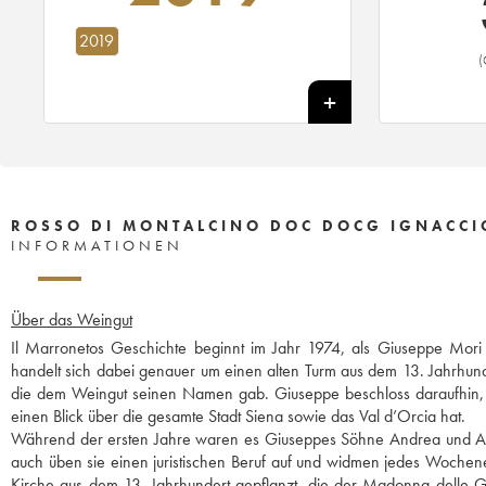
2019
(
ROSSO DI MONTALCINO DOC DOCG IGNACCI
INFORMATIONEN
Über das Weingut
Il Marronetos Geschichte beginnt im Jahr 1974, als Giuseppe Mori sic
handelt sich dabei genauer um einen alten Turm aus dem 13. Jahrhun
die dem Weingut seinen Namen gab. Giuseppe beschloss daraufhin
einen Blick über die gesamte Stadt Siena sowie das Val d’Orcia hat.
Während der ersten Jahre waren es Giuseppes Söhne Andrea und Ales
auch üben sie einen juristischen Beruf auf und widmen jedes Woche
Kirche aus dem 13. Jahrhundert gepflanzt, die der Madonna delle G