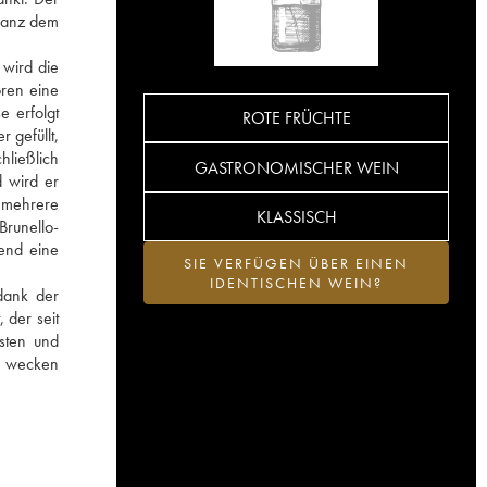
 ganz dem
 wird die
ren eine
e erfolgt
ROTE FRÜCHTE
 gefüllt,
hließlich
GASTRONOMISCHER WEIN
 wird er
r mehrere
KLASSISCH
Brunello-
end eine
SIE VERFÜGEN ÜBER EINEN
IDENTISCHEN WEIN?
 dank der
 der seit
sten und
n wecken