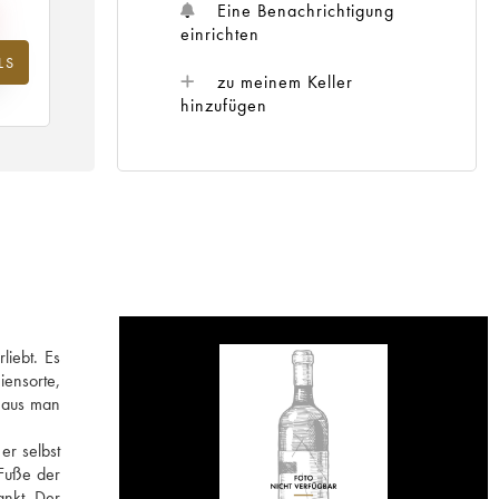
Eine Benachrichtigung
einrichten
LS
hr
zu meinem Keller
hinzufügen
liebt. Es
iensorte,
 aus man
er selbst
 Fuße der
ankt. Der