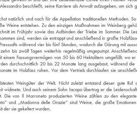
lessandro beschließt, seine Karriere als Anwalt aufzugeben, um sich
st natürlich und nach für die Appellation traditionellen Methoden. So
große Weine entstehen. Zu den einzigen Maßnahmen im Weinberg gehö
Schnitt im Frühjahr sowie das Aufbinden der Triebe im Sommer. Die Les
ommen sind, werden sie entrappt und anschließend in große Holzfässer
esssafts während vier bis fünf Stunden, wodurch die Gärung mit aussc
zehn bis zwölf Tagen weiterhin regelmäßig umgepumpt. Anschließend
it einem Fassungsvermögen von 50 bis 60 Hektolitern umgefüllt, wo e
rden durchschnittlich 20 bis 22 Monate lang ausgebaut, während die 
ate im Holzfass ruhen. Vor dem Vertrieb durchlaufen sie anschließ
iebtesten Weingüter der Welt. Nicht zuletzt entstand dieser gute Ruf
it widmete. Und auch seinem Sohn Iacopo übertrug er die Leidenschaft,
. Die von Il Marroneto produzierten Weine zählen zu den elegante
rroneto“ und „Madonna delle Grazie“ sind Weine, die große Emotione
 der sie gekeltert wurden.