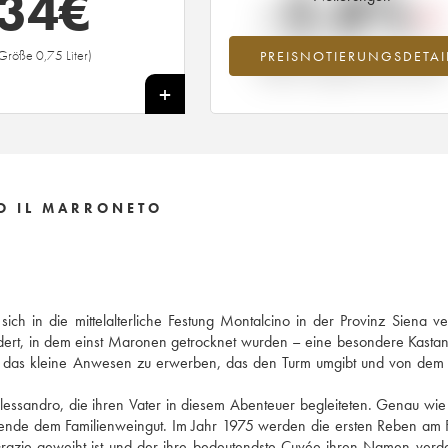
34
€
-2.8%
Größe 0,75 Liter)
PREISNOTIERUNGSDETAI
Preisabfall des Jahrgangs 2019 im Ja
2026 im Vergleich zum Jahr 2025
+
O IL MARRONETO
h in die mittelalterliche Festung Montalcino in der Provinz Siena ver
dert, in dem einst Maronen getrocknet wurden – eine besondere Kastan
, das kleine Anwesen zu erwerben, das den Turm umgibt und von dem
sandro, die ihren Vater in diesem Abenteuer begleiteten. Genau wie 
nende dem Familienweingut. Im Jahr 1975 werden die ersten Reben am
razie geweiht ist und der ihre bedeutendste Cuvée ihren Namen verd