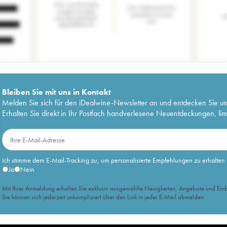
Bleiben Sie mit uns in Kontakt
Melden Sie sich für den iDealwine-Newsletter an und entdecken Sie u
Erhalten Sie direkt in Ihr Postfach handverlesene Neuentdeckungen, lim
Ich stimme dem E-Mail-Tracking zu, um personalisierte Empfehlungen zu erhalten
Ja
Nein
Mit Ihrer Anmeldung erhalten Sie exklusiv ausgewählte Neuigkeiten, Angebote und Einb
Sie können sich jederzeit unkompliziert über den Link in jeder E-Mail abmelden.