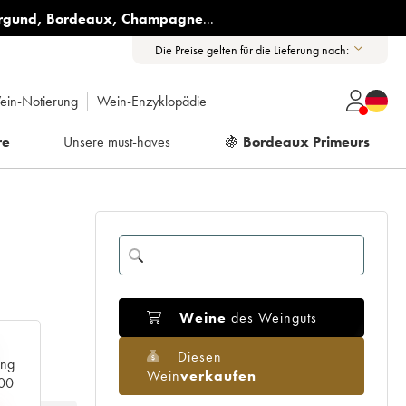
rgund
,
Bordeaux
,
Champagne
...
Die Preise gelten für die Lieferung nach:
ein-Notierung
Wein-Enzyklopädie
re
Unsere must-haves
🍇
Bordeaux Primeurs
Weine
des Weinguts
Diesen
ang
Wein
verkaufen
000