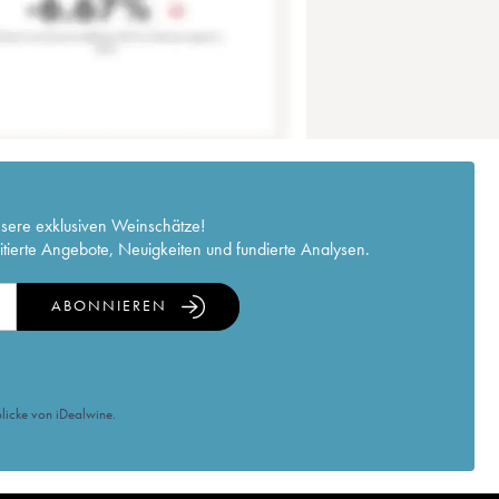
nsere exklusiven Weinschätze!
itierte Angebote, Neuigkeiten und fundierte Analysen.
ABONNIEREN
licke von iDealwine.