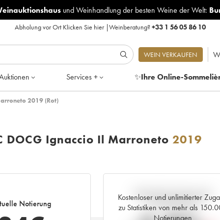
Weinauktionshaus
und
Weinhandlung der besten Weine der Welt:
Bu
Abholung vor Ort
Klicken Sie hier
|
Weinberatung?
+33 1 56 05 86 10
W
WEIN VERKAUFEN
Auktionen
Services +
✨
Ihre Online-Sommeliè
arroneto 2019 (Rot)
C DOCG Ignaccio Il Marroneto
2019
Aktuelle Entwicklung der
Kostenloser und unlimitierter Zug
tuelle Notierung
Preisnotierung
zu Statistiken von mehr als 150.
Notierungen