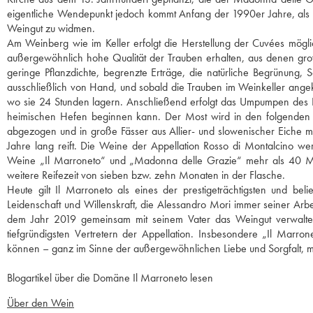
eigentliche Wendepunkt jedoch kommt Anfang der 1990er Jahre, als A
Weingut zu widmen.
Am Weinberg wie im Keller erfolgt die Herstellung der Cuvées möglich
außergewöhnlich hohe Qualität der Trauben erhalten, aus denen 
geringe Pflanzdichte, begrenzte Erträge, die natürliche Begrünung, 
ausschließlich von Hand, und sobald die Trauben im Weinkeller angek
wo sie 24 Stunden lagern. Anschließend erfolgt das Umpumpen des Pr
heimischen Hefen beginnen kann. Der Most wird in den folgenden 
abgezogen und in große Fässer aus Allier- und slowenischer Eiche m
Jahre lang reift. Die Weine der Appellation Rosso di Montalcino we
Weine „Il Marroneto“ und „Madonna delle Grazie“ mehr als 40 Mon
weitere Reifezeit von sieben bzw. zehn Monaten in der Flasche.
Heute gilt Il Marroneto als eines der prestigeträchtigsten und bel
Leidenschaft und Willenskraft, die Alessandro Mori immer seiner Arbe
dem Jahr 2019 gemeinsam mit seinem Vater das Weingut verwaltet
tiefgründigsten Vertretern der Appellation. Insbesondere „Il Ma
können – ganz im Sinne der außergewöhnlichen Liebe und Sorgfalt, mit
Blogartikel über die Domäne Il Marroneto lesen
Über den Wein