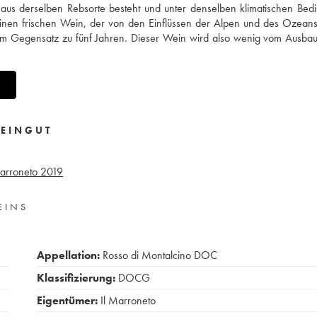
r aus derselben Rebsorte besteht und unter denselben klimatischen Be
 einen frischen Wein, der von den Einflüssen der Alpen und des Ozean
e im Gegensatz zu fünf Jahren. Dieser Wein wird also wenig vom Ausba
EINGUT
arroneto
2019
EINS
Appellation:
Rosso di Montalcino DOC
Klassifizierung:
DOCG
Eigentümer:
Il Marroneto