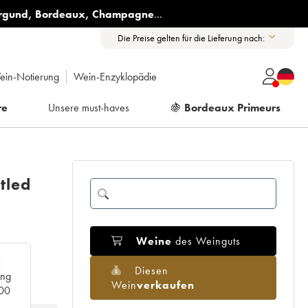
rgund
,
Bordeaux
,
Champagne
...
Die Preise gelten für die Lieferung nach:
ein-Notierung
Wein-Enzyklopädie
re
Unsere must-haves
🍇
Bordeaux Primeurs
tled
Weine
des Weinguts
Diesen
ang
Wein
verkaufen
000