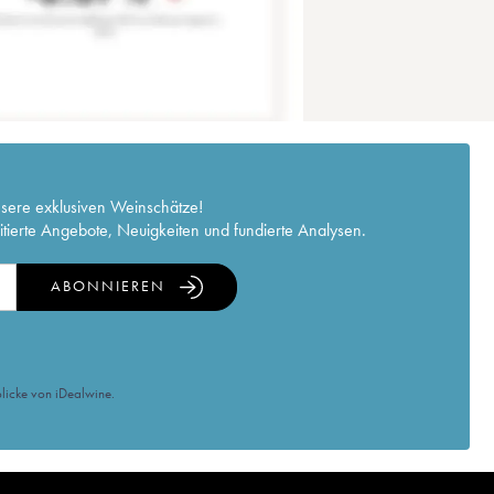
nsere exklusiven Weinschätze!
itierte Angebote, Neuigkeiten und fundierte Analysen.
ABONNIEREN
licke von iDealwine.