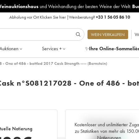
Weinauktionshaus
und
Weinhandlung der besten Weine der Welt:
Bu
Abholung vor Ort
Klicken Sie hier
|
Weinberatung?
+33 1 56 05 86 10
W
WEIN VERKAUFEN
Auktionen
Services +
✨
Ihre Online-Sommeliè
- One of 486 - bottled 2017 Cask Strength ---- (Bernstein)
 Cask n°S081217028 - One of 486 - bot
Aktuelle Entwicklung der
Kostenloser und unlimitierter Zug
tuelle Notierung
Preisnotierung
zu Statistiken von mehr als 150.
Notierungen