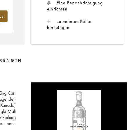
Eine Benachrichtigung
einrichten
LS
hr
zu meinem Keller
hinzufügen
TRENGTH
King Car,
sragenden
 (Kanada)
ngle Malt
e Reifung
ere neue