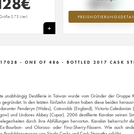
128
€
0%
Größe 0,75 Liter)
PREISNOTIERUNGSDETAI
Preisanstiegs des Jahrgangs ---- im Ja
2026 im Vergleich zum Jahr 2025
+
17028 - ONE OF 486 - BOTTLED 2017 CASK S
erste unabhängig Destillerie in Taiwan wurde vom Gründer der Gruppe 
an gegründet. In den letzten fünfzehn Jahren haben diese beiden herau
, darunter Penderyn (Wales), Cotswolds (England), Victoria Caledonian
gow) und Lindores Abbey (Cupar). 2006 destillierte Kavalan seinen Si
elegenheiten durch ihre Abfüllungen hervortun. Kavalan beherrscht di
in Ex-Bourbon- und Oloroso- oder Fino-Sherry-Fässern. Wie auch and
die Produktionsmenge von Single Casks und Cask Strengths erhöht.