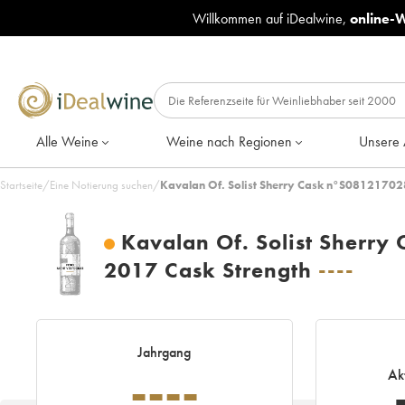
Willkommen auf iDealwine,
online-
Alle Weine
Weine nach Regionen
Unsere 
Startseite
/
Eine Notierung suchen
/
Kavalan Of. Solist Sherry Cask n°S081217028 
Kavalan Of. Solist Sherry
2017 Cask Strength
----
Jahrgang
----
Ak