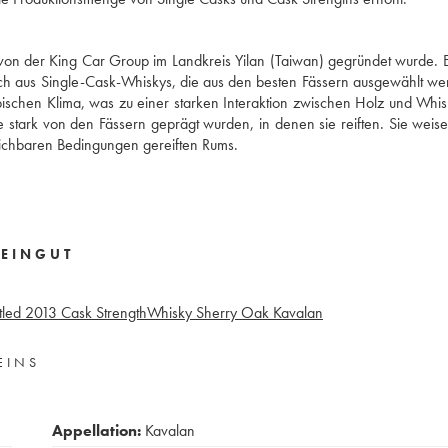
 von der King Car Group im Landkreis Yilan (Taiwan) gegründet wurde. 
lich aus Single-Cask-Whiskys, die aus den besten Fässern ausgewählt we
ropischen Klima, was zu einer starken Interaktion zwischen Holz und Whi
e stark von den Fässern geprägt wurden, in denen sie reiften. Sie wei
eichbaren Bedingungen gereiften Rums.
EINGUT
tled 2013 Cask Strength
Whisky Sherry Oak Kavalan
EINS
Appellation:
Kavalan