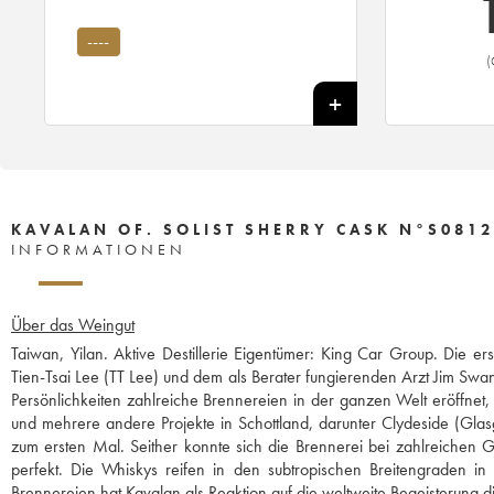
----
(
KAVALAN OF. SOLIST SHERRY CASK N°S0812
INFORMATIONEN
Über das Weingut
Taiwan, Yilan. Aktive Destillerie Eigentümer: King Car Group. Die 
Tien-Tsai Lee (TT Lee) und dem als Berater fungierenden Arzt Jim Sw
Persönlichkeiten zahlreiche Brennereien in der ganzen Welt eröffnet
und mehrere andere Projekte in Schottland, darunter Clydeside (Glas
zum ersten Mal. Seither konnte sich die Brennerei bei zahlreichen G
perfekt. Die Whiskys reifen in den subtropischen Breitengraden 
Brennereien hat Kavalan als Reaktion auf die weltweite Begeisterung 