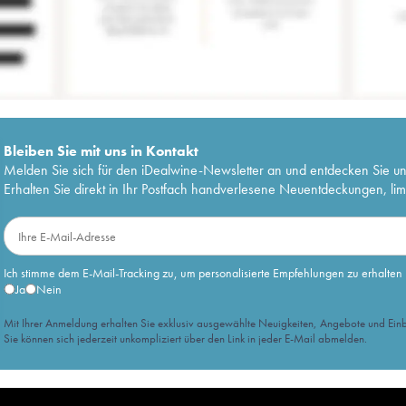
Bleiben Sie mit uns in Kontakt
Melden Sie sich für den iDealwine-Newsletter an und entdecken Sie u
Erhalten Sie direkt in Ihr Postfach handverlesene Neuentdeckungen, lim
Ich stimme dem E-Mail-Tracking zu, um personalisierte Empfehlungen zu erhalten
Ja
Nein
Mit Ihrer Anmeldung erhalten Sie exklusiv ausgewählte Neuigkeiten, Angebote und Einb
Sie können sich jederzeit unkompliziert über den Link in jeder E-Mail abmelden.