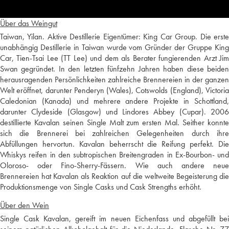
Über das Weingut
Taiwan, Yilan. Aktive Destillerie Eigentümer: King Car Group. Die erste
unabhängig Destillerie in Taiwan wurde vom Gründer der Gruppe King
Car, Tien-Tsai Lee (TT Lee) und dem als Berater fungierenden Arzt Jim
Swan gegründet. In den letzten fünfzehn Jahren haben diese beiden
herausragenden Persönlichkeiten zahlreiche Brennereien in der ganzen
Welt eröffnet, darunter Penderyn (Wales), Cotswolds (England), Victoria
Caledonian (Kanada) und mehrere andere Projekte in Schottland,
darunter Clydeside (Glasgow) und Lindores Abbey (Cupar). 2006
destillierte Kavalan seinen Single Malt zum ersten Mal. Seither konnte
sich die Brennerei bei zahlreichen Gelegenheiten durch ihre
Abfüllungen hervortun. Kavalan beherrscht die Reifung perfekt. Die
Whiskys reifen in den subtropischen Breitengraden in Ex-Bourbon- und
Oloroso- oder Fino-Sherry-Fässern. Wie auch andere neue
Brennereien hat Kavalan als Reaktion auf die weltweite Begeisterung die
Produktionsmenge von Single Casks und Cask Strengths erhöht.
Über den Wein
Single Cask Kavalan, gereift im neuen Eichenfass und abgefüllt bei