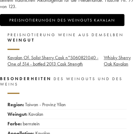
seinem natürlichen Alkoholgehalt für die Niederlande. Flasche Nr. 77
von 123.
PREISNOTIERUNGEN DES WEINGUTS KAVALAN
PREISNOTIERUNG WEINE AUS DEMSELBEN
WEINGUT
Kavalan Of. Solist Sherry Cask n°S060821040 -
Whisky Sherry
One of 514 - bottled 2013 Cask Strength
Oak Kavalan
BESONDERHEITEN
DES WEINGUTS UND DES
WEINS
Region:
Taiwan - Provinz Yilan
Weingut:
Kavalan
Farbe:
bernstein
Appellation:
Kavalan