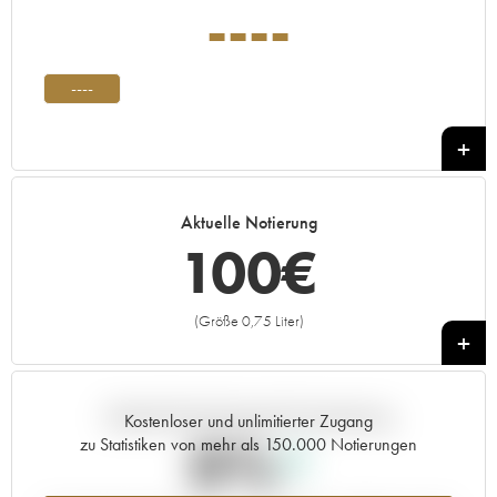
----
----
Aktuelle Notierung
100
€
(Größe 0,75 Liter)
+
Aktuelle Entwicklung der Preisnotierung
Kostenloser und unlimitierter Zugang
0%
zu Statistiken von mehr als 150.000 Notierungen