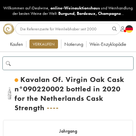
Willkommen auf iDealwine,
online-Weinauktionshaus
und
Weinhandlung
der besten Weine der Welt:
Burgund
,
Bordeaux
,
Champagne
...
Kaufen
Notierung
Wein-Enzyklopädie
VERKAUFEN
Kavalan Of. Virgin Oak Cask
n°090220002 bottled in 2020
for the Netherlands Cask
Strength
----
Jahrgang