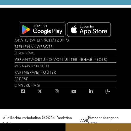
GRATIS (W)EINSCHÄTZUNG
STELLENANGEBOTE
ÜBER UNS
VERANTWORTUNG VON UNTERNEHMEN (CSR)
VERSANDKOSTEN
PARTNERWEINGÜTER
PRESSE
UNSERE FAQ
Alle Rechte vorbehalten © 2024 iDealwine
Personenbezogene
AGB
S.A.S.
Daten
Der Nachweis der Volljährigkeit des Käufers wird zum Zeitpunkt des Online-