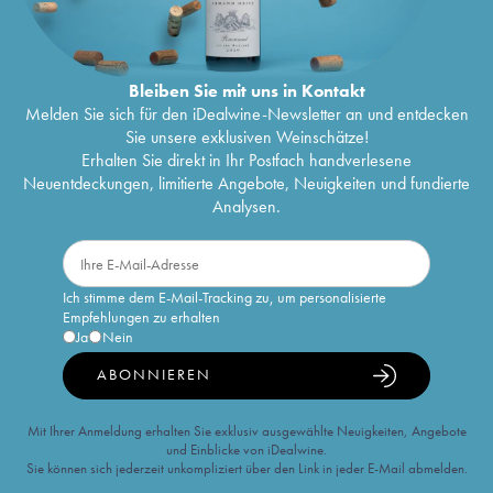
Bleiben Sie mit uns in Kontakt
Melden Sie sich für den iDealwine-Newsletter an und entdecken
Sie unsere exklusiven Weinschätze!
Erhalten Sie direkt in Ihr Postfach handverlesene
Neuentdeckungen, limitierte Angebote, Neuigkeiten und fundierte
Analysen.
Ich stimme dem E-Mail-Tracking zu, um personalisierte
Empfehlungen zu erhalten
Ja
Nein
ABONNIEREN
Mit Ihrer Anmeldung erhalten Sie exklusiv ausgewählte Neuigkeiten, Angebote
und Einblicke von iDealwine.
Sie können sich jederzeit unkompliziert über den Link in jeder E-Mail abmelden.