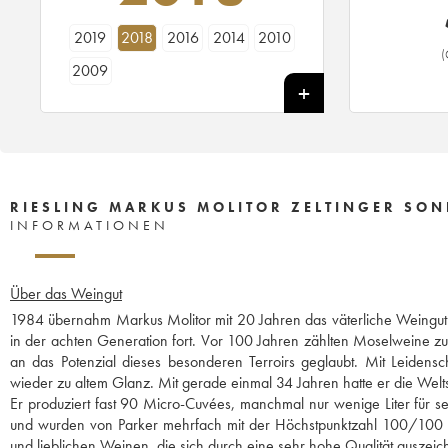
2019
2018
2016
2014
2010
(
2009
RIESLING MARKUS MOLITOR ZELTINGER SON
INFORMATIONEN
Über das Weingut
1984 übernahm Markus Molitor mit 20 Jahren das väterliche Weingut i
in der achten Generation fort. Vor 100 Jahren zählten Moselweine z
an das Potenzial dieses besonderen Terroirs geglaubt. Mit Leidens
wieder zu altem Glanz. Mit gerade einmal 34 Jahren hatte er die Welts
Er produziert fast 90 Micro-Cuvées, manchmal nur wenige Liter für s
und wurden von Parker mehrfach mit der Höchstpunktzahl 100/100 au
und lieblichen Weinen, die sich durch eine sehr hohe Qualität auszeichn