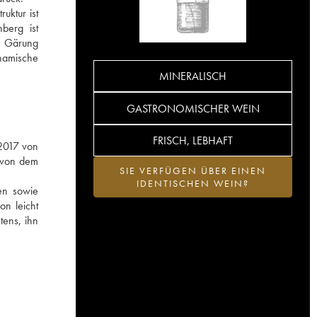
uktur ist
berg ist
ie Gärung
ynamische
MINERALISCH
GASTRONOMISCHER WEIN
FRISCH, LEBHAFT
 2017 von
 von dem
SIE VERFÜGEN ÜBER EINEN
IDENTISCHEN WEIN?
ten sowie
on leicht
tens, ihn