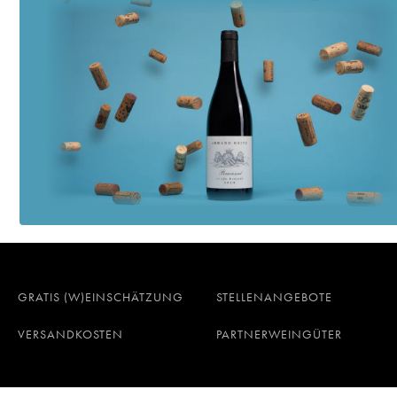
GRATIS (W)EINSCHÄTZUNG
STELLENANGEBOTE
VERSANDKOSTEN
PARTNERWEINGÜTER