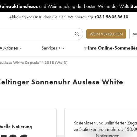
Weinauktionshaus
und
Weinhandlung der besten Weine der Welt:
Bu
Abholung vor Ort
Klicken Sie hier
|
Weinberatung?
+33 1 56 05 86 10
W
WEIN VERKAUFEN
Auktionen
Services +
✨
Ihre Online-Sommeliè
 Auslese White Capsule°° 2018 (Weiß)
Zeltinger Sonnenuhr Auslese White
Kostenloser und unlimitierter Zug
tuelle Notierung
zu Statistiken von mehr als 150.
Aktuelle Entwicklung der
Notierungen