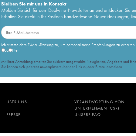
Bleiben Sie mit uns in Kontakt
Melden Sie sich für den iDealwine-Newsletter an und entdecken Sie u
Erhalten Sie direkt in Ihr Postfach handverlesene Neuentdeckungen, lim
Ich stimme dem E-Mail-Tracking zu, um personalisierte Empfehlungen zu erhalten
Ja
Nein
Mit Ihrer Anmeldung erhalten Sie exklusiv ausgewählte Neuigkeiten, Angebote und Einb
Sie können sich jederzeit unkompliziert über den Link in jeder E-Mail abmelden.
ÜBER UNS
VERANTWORTUNG VON
UNTERNEHMEN (CSR)
PRESSE
UNSERE FAQ