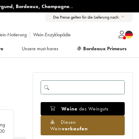
rgund
,
Bordeaux
,
Champagne
...
Die Preise gelten für die Lieferung nach:
ein-Notierung
Wein-Enzyklopädie
re
Unsere must-haves
🍇
Bordeaux Primeurs
Weine
des Weinguts
Diesen
ang
Wein
verkaufen
000