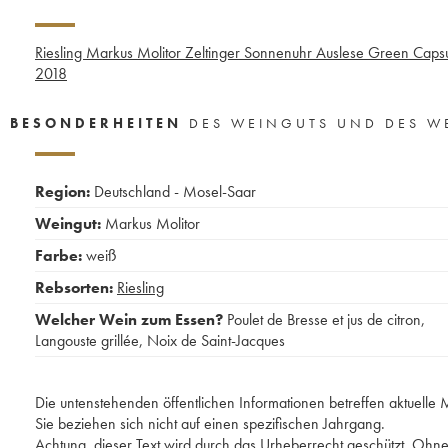
Riesling Markus Molitor Zeltinger Sonnenuhr Auslese Green Caps
2018
BESONDERHEITEN
DES WEINGUTS UND DES W
Region:
Deutschland - Mosel-Saar
Weingut:
Markus Molitor
Farbe:
weiß
Rebsorten:
Riesling
Welcher Wein zum Essen?
Poulet de Bresse et jus de citron
,
Langouste grillée
,
Noix de Saint-Jacques
Die untenstehenden öffentlichen Informationen betreffen aktuell
Sie beziehen sich nicht auf einen spezifischen Jahrgang.
Achtung, dieser Text wird durch das Urheberrecht geschützt. Ohne 