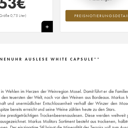
53
€
Preisnotierung
Größe 0,75 Liter)
PREISNOTIERUNGSDETAI
+
NENUHR AUSLESE WHITE CAPSULE°°
n Wehlen im Herzen der Weinregion Mosel. Damit führt er die Familien
u den teuersten der Welt, noch vor den Weinen aus Bordeaux. Markus 
chaft und unermüdlicher Entschlossenheit verhalf der Winzer den Mo
pitze bereits erreicht und seine Weine zählen heute zu den Stars.
eine prestigeträchtigen Trockenbeerenauslesen. Diese werden weltweit 
sgezeichnet. Markus Molitors Sortiment besteht aus trockenen, halb
en. Der einzigartige Stil bringt die Mineralität der Terroirs voll zum Aus