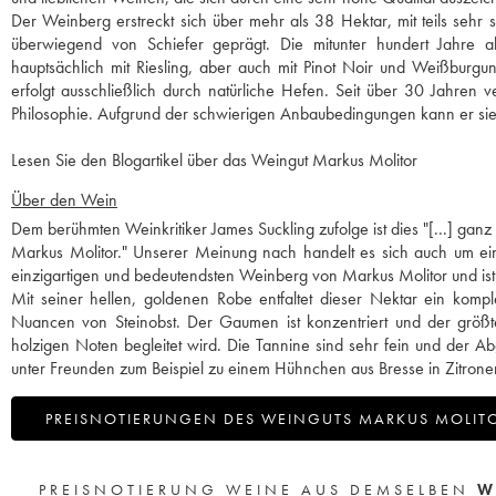
Der Weinberg erstreckt sich über mehr als 38 Hektar, mit teils sehr 
überwiegend von Schiefer geprägt. Die mitunter hundert Jahre al
hauptsächlich mit Riesling, aber auch mit Pinot Noir und Weißburgu
erfolgt ausschließlich durch natürliche Hefen. Seit über 30 Jahren 
Philosophie. Aufgrund der schwierigen Anbaubedingungen kann er sie
Lesen Sie den Blogartikel über das Weingut Markus Molitor
Über den Wein
Dem berühmten Weinkritiker James Suckling zufolge ist dies "[...] gan
Markus Molitor." Unserer Meinung nach handelt es sich auch um e
einzigartigen und bedeutendsten Weinberg von Markus Molitor und is
Mit seiner hellen, goldenen Robe entfaltet dieser Nektar ein kompl
Nuancen von Steinobst. Der Gaumen ist konzentriert und der größte
holzigen Noten begleitet wird. Die Tannine sind sehr fein und der 
unter Freunden zum Beispiel zu einem Hühnchen aus Bresse in Zitronen
PREISNOTIERUNGEN DES WEINGUTS MARKUS MOLIT
PREISNOTIERUNG WEINE AUS DEMSELBEN
W