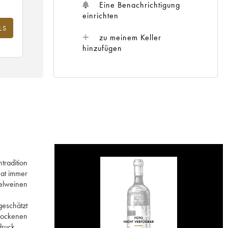
Eine Benachrichtigung
einrichten
LS
zu meinem Keller
hinzufügen
tradition
hat immer
selweinen
geschätzt
trockenen
druck.