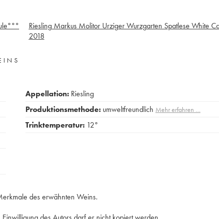
ule°°°
Riesling Markus Molitor Urziger Wurzgarten Spatlese White C
2018
EINS
Appellation:
Riesling
Produktionsmethode:
umweltfreundlich
Mehr erfahren …
Trinktemperatur:
12°
e Merkmale des erwähnten Weins.
Einwilligung des Autors darf er nicht kopiert werden.