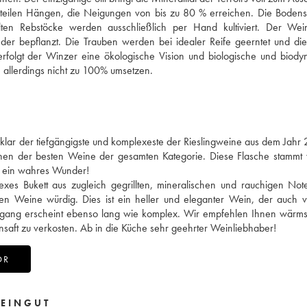
steilen Hängen, die Neigungen von bis zu 80 % erreichen. Die Bodenstr
ten Rebstöcke werden ausschließlich per Hand kultiviert. Der Wein
nder bepflanzt. Die Trauben werden bei idealer Reife geerntet und d
verfolgt der Winzer eine ökologische Vision und biologische und biod
 allerdings nicht zu 100% umsetzen.
z klar der tiefgängigste und komplexeste der Rieslingweine aus dem Jahr
inen der besten Weine der gesamten Kategorie. Diese Flasche stammt
t ein wahres Wunder!
exes Bukett aus zugleich gegrillten, mineralischen und rauchigen No
n Weine würdig. Dies ist ein heller und eleganter Wein, der auch v
Abgang erscheint ebenso lang wie komplex. Wir empfehlen Ihnen wärms
saft zu verkosten. Ab in die Küche sehr geehrter Weinliebhaber!
OR
EINGUT