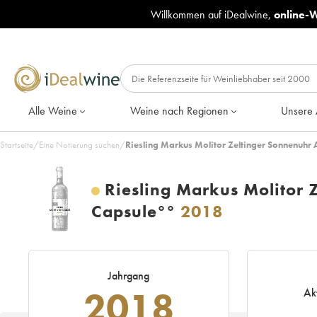
Willkommen auf iDealwine,
online-
Alle Weine
Weine nach Regionen
Unsere 
Startseite
/
Eine Notierung suchen
/
Riesling Markus Molitor Zeltinger Sonnenuhr
Riesling Markus Molitor 
Capsule°°
2018
Jahrgang
2018
Ak