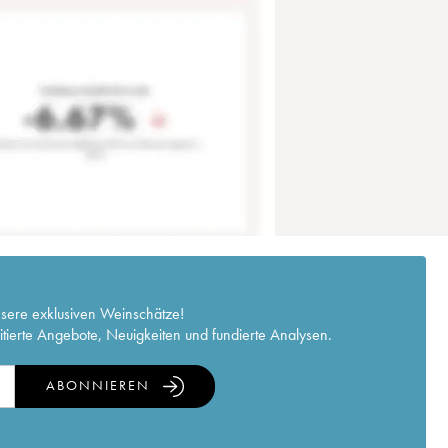
nsere exklusiven Weinschätze!
itierte Angebote, Neuigkeiten und fundierte Analysen.
ABONNIEREN