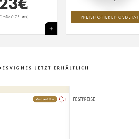
23
€
Preisnotierung
Größe 0,75 Liter)
PREISNOTIERUNGSDETAI
+
ESVIGNES JETZT ERHÄLTLICH
FESTPREISE
1
Mwst. erstattbar