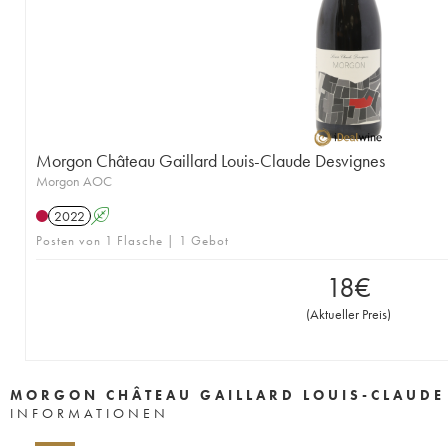
Morgon Château Gaillard Louis-Claude Desvignes
Morgon AOC
2022
A
Posten von 1 Flasche | 1 Gebot
18
€
(
Aktueller Preis
)
MORGON CHÂTEAU GAILLARD LOUIS-CLAUDE
INFORMATIONEN