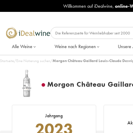
Willkommen auf iDealwine,
online-
Alle Weine
Weine nach Regionen
Unsere 
Startseite
/
Eine Notierung suchen
/
Morgon Château Gaillard Louis-Claude Desvi
Morgon Château Gaillar
Jahrgang
2023
Ak