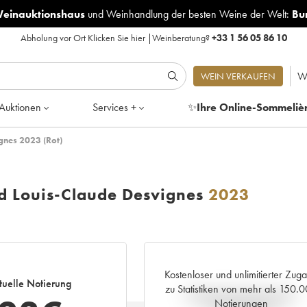
Weinauktionshaus
und
Weinhandlung der besten Weine der Welt:
Bu
Abholung vor Ort
Klicken Sie hier
|
Weinberatung?
+33 1 56 05 86 10
W
WEIN VERKAUFEN
Auktionen
Services +
✨
Ihre Online-Sommeliè
gnes 2023 (Rot)
d Louis-Claude Desvignes
2023
Kostenloser und unlimitierter Zug
tuelle Notierung
zu Statistiken von mehr als 150.
Aktuelle Entwicklung der
Notierungen