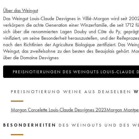
Über das Weingut
Das Weingut Louis-Claude Desvignes in Villié-Morgon wird seit 2002
verkörpern die achte Generation einer Winzerfamilie, die seit 1712 
sich über die renommierten Lagen Douby und Côte du Py, geprägt vo
vinifiziert, um seine Besonderheit herauszustellen, und der Reifepro
nach den Richtlinien der Agriculture Biologique zertifiziert. Das We
Weingut, das zweifelsohne zu den besten des Beaujolais gehört. Mor
über die Domaine Desvignes
PREISNOTIERUNGEN DES WEINGUTS LOUIS-CLAUDE 
PREISNOTIERUNG WEINE AUS DEMSELBEN
W
Morgon Corcelette Louis-Claude Desvignes
2023
Morgon Montpela
BESONDERHEITEN
DES WEINGUTS UND DES W