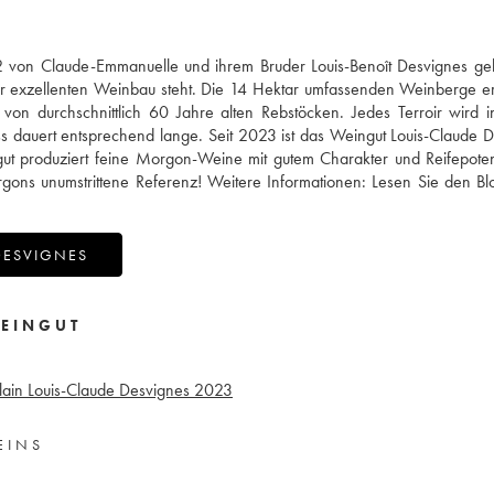
 von Claude-Emmanuelle und ihrem Bruder Louis-Benoît Desvignes gele
für exzellenten Weinbau steht. Die 14 Hektar umfassenden Weinberge e
n durchschnittlich 60 Jahre alten Rebstöcken. Jedes Terroir wird in
zess dauert entsprechend lange. Seit 2023 ist das Weingut Louis-Claude 
ingut produziert feine Morgon-Weine mit gutem Charakter und Reifepoten
gons unumstrittene Referenz! Weitere Informationen:
Lesen Sie den Bl
DESVIGNES
EINGUT
in Louis-Claude Desvignes
2023
EINS