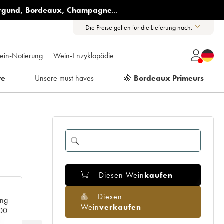
rgund
,
Bordeaux
,
Champagne
...
Die Preise gelten für die Lieferung nach:
ein-Notierung
Wein-Enzyklopädie
re
Unsere must-haves
🍇
Bordeaux Primeurs
Diesen Wein
kaufen
Diesen
ang
Wein
verkaufen
000