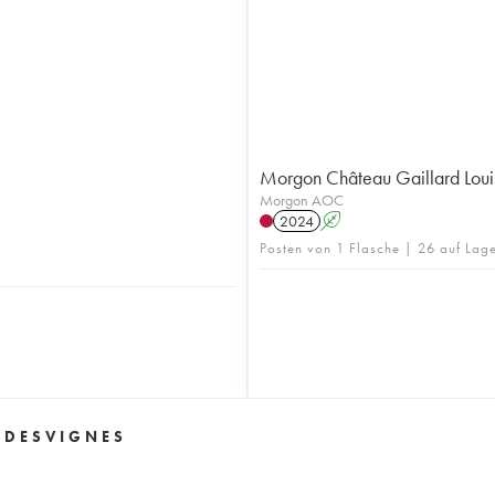
Morgon Château Gaillard Loui
Morgon AOC
2024
A
Posten von 1 Flasche | 26 auf Lag
 DESVIGNES