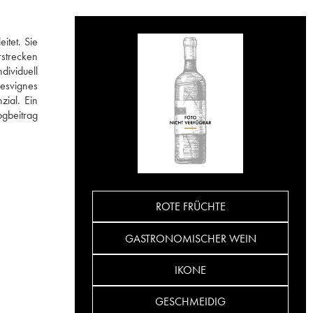
itet. Sie
rstrecken
dividuell
Desvignes
zial. Ein
ogbeitrag
ROTE FRÜCHTE
GASTRONOMISCHER WEIN
IKONE
GESCHMEIDIG