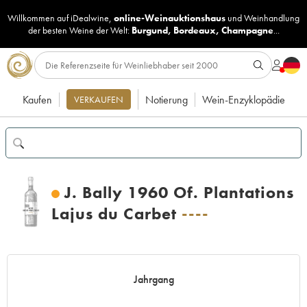
Willkommen auf iDealwine,
online-Weinauktionshaus
und
Weinhandlung
der besten Weine der Welt:
Burgund
,
Bordeaux
,
Champagne
...
Kaufen
Notierung
Wein-Enzyklopädie
VERKAUFEN
J. Bally 1960 Of. Plantations
Lajus du Carbet
----
Jahrgang