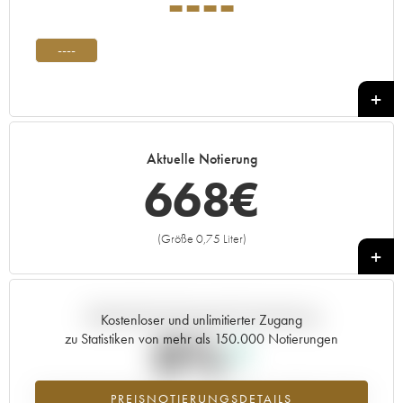
----
----
Aktuelle Notierung
668
€
(Größe 0,75 Liter)
+
Aktuelle Entwicklung der Preisnotierung
Kostenloser und unlimitierter Zugang
0%
zu Statistiken von mehr als 150.000 Notierungen
Preisanstiegs des Jahrgangs ---- im Jahr 2026 im Vergleich zum Jahr
PREISNOTIERUNGSDETAILS