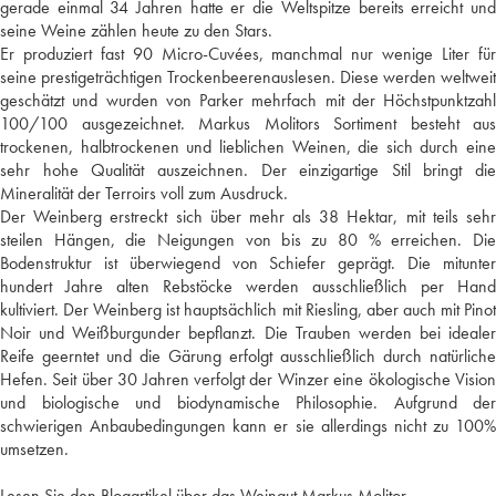
gerade einmal 34 Jahren hatte er die Weltspitze bereits erreicht und
seine Weine zählen heute zu den Stars.
Er produziert fast 90 Micro-Cuvées, manchmal nur wenige Liter für
seine prestigeträchtigen Trockenbeerenauslesen. Diese werden weltweit
geschätzt und wurden von Parker mehrfach mit der Höchstpunktzahl
100/100 ausgezeichnet. Markus Molitors Sortiment besteht aus
trockenen, halbtrockenen und lieblichen Weinen, die sich durch eine
sehr hohe Qualität auszeichnen. Der einzigartige Stil bringt die
Mineralität der Terroirs voll zum Ausdruck.
Der Weinberg erstreckt sich über mehr als 38 Hektar, mit teils sehr
steilen Hängen, die Neigungen von bis zu 80 % erreichen. Die
Bodenstruktur ist überwiegend von Schiefer geprägt. Die mitunter
hundert Jahre alten Rebstöcke werden ausschließlich per Hand
kultiviert. Der Weinberg ist hauptsächlich mit Riesling, aber auch mit Pinot
Noir und Weißburgunder bepflanzt. Die Trauben werden bei idealer
Reife geerntet und die Gärung erfolgt ausschließlich durch natürliche
Hefen. Seit über 30 Jahren verfolgt der Winzer eine ökologische Vision
und biologische und biodynamische Philosophie. Aufgrund der
schwierigen Anbaubedingungen kann er sie allerdings nicht zu 100%
umsetzen.
Lesen Sie den Blogartikel über das Weingut Markus Molitor