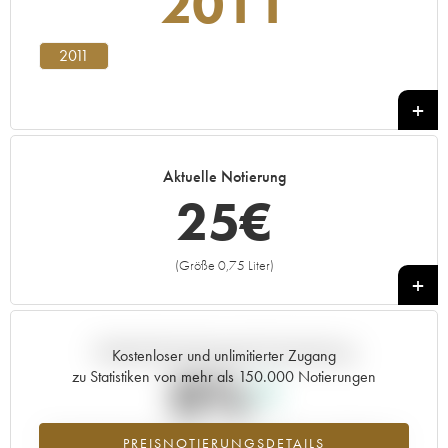
2011
2011
Aktuelle Notierung
25
€
(Größe 0,75 Liter)
+
Aktuelle Entwicklung der Preisnotierung
Kostenloser und unlimitierter Zugang
0%
zu Statistiken von mehr als 150.000 Notierungen
Preisanstiegs des Jahrgangs 2011 im Jahr 2026 im Vergleich zum
PREISNOTIERUNGSDETAILS