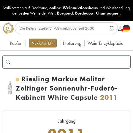
Willkommen auf iDealwine,
online-Weinauktionshaus
und
Weinhandlung
der besten Weine der Welt:
Burgund
,
Bordeaux
,
Champagne
...
Kaufen
Notierung
Wein-Enzyklopädie
VERKAUFEN
Riesling Markus Molitor
Zeltinger Sonnenuhr-Fuder6-
Kabinett White Capsule
2011
Jahrgang