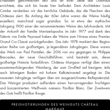
Erdboden gleichmachen ließ und an ihrer Stelle das Gutshaus
errichtete, das sich bis heute hier befindet. Dem Architekten Louis
Combe verdanken wir das herrliche Gebäude, das die Flaschen des
Châteaus ziert. Bis Anfang der 60er Jahre waren die Weine häufig
exzellent, manchmal sogar grandios. So ist etwa der mythische
Jahrgang 1900 einer der renommiertesten Weine des Jahrhunderts. Mit
der Ankunft der Familie Mentzelopoulos im Jahr 1977 und dank des
Talents von Emile Peynaud haben die Weine zum Niveau eines Premier
Grand Cru Classé zurückgefunden. Das Jahr 1978 markiert den Beginn
einer Reihe von großartigen, ja legendären Jahrgängen. Diese waren
das Werk von Paul Pontalier, der 2016 von uns gegangen ist. Philippe
Bascaules, der neue Geschäftsführer, wird bestrebt sein, diese
großartige Historie fortzuführen. Château Margaux verfügt über einen
zusammenhängenden Weinberg, der zum Großteil auf kiesigem, teils
auch lehmigem Boden mit hohem Kalksteinanteil angelegt ist. Die
neuesten Jahrgänge verfügen über ein ausgezeichnetes Reifepotenzial.
Das Weingut produziert außerdem einen hervorragenden fruchtigen
und konzentrierten Weißwein namens Pavillon Blanc. Der Zweitwein
des Guts heißt Pavillon Rouge.
PREISNOTIERUNGEN DES WEINGUTS CHÂTEAU
MARGAUX