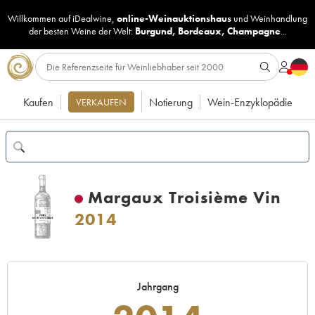
Willkommen auf iDealwine,
online-Weinauktionshaus
und
Weinhandlung
der besten Weine der Welt:
Burgund
,
Bordeaux
,
Champagne
...
Kaufen
Notierung
Wein-Enzyklopädie
VERKAUFEN
Margaux Troisième Vin
2014
Jahrgang