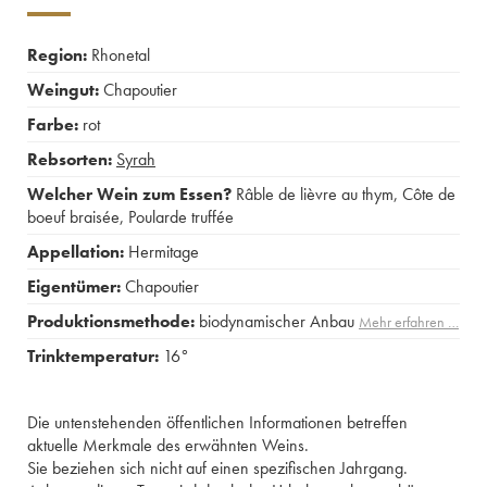
Region:
Rhonetal
Weingut:
Chapoutier
Farbe:
rot
Rebsorten:
Syrah
Welcher Wein zum Essen?
Râble de lièvre au thym
,
Côte de
boeuf braisée
,
Poularde truffée
Appellation:
Hermitage
Eigentümer:
Chapoutier
Produktionsmethode:
biodynamischer Anbau
Mehr erfahren …
Trinktemperatur:
16°
Die untenstehenden öffentlichen Informationen betreffen
aktuelle Merkmale des erwähnten Weins.
Sie beziehen sich nicht auf einen spezifischen Jahrgang.