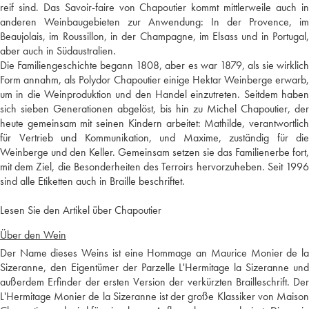
reif sind. Das Savoir-faire von Chapoutier kommt mittlerweile auch in
anderen Weinbaugebieten zur Anwendung: In der Provence, im
Beaujolais, im Roussillon, in der Champagne, im Elsass und in Portugal,
aber auch in Südaustralien.
Die Familiengeschichte begann 1808, aber es war 1879, als sie wirklich
Form annahm, als Polydor Chapoutier einige Hektar Weinberge erwarb,
um in die Weinproduktion und den Handel einzutreten. Seitdem haben
sich sieben Generationen abgelöst, bis hin zu Michel Chapoutier, der
heute gemeinsam mit seinen Kindern arbeitet: Mathilde, verantwortlich
für Vertrieb und Kommunikation, und Maxime, zuständig für die
Weinberge und den Keller. Gemeinsam setzen sie das Familienerbe fort,
mit dem Ziel, die Besonderheiten des Terroirs hervorzuheben. Seit 1996
sind alle Etiketten auch in Braille beschriftet.
Lesen Sie den Artikel über Chapoutier
Über den Wein
Der Name dieses Weins ist eine Hommage an Maurice Monier de la
Sizeranne, den Eigentümer der Parzelle L'Hermitage la Sizeranne und
außerdem Erfinder der ersten Version der verkürzten Brailleschrift. Der
L'Hermitage Monier de la Sizeranne ist der große Klassiker von Maison