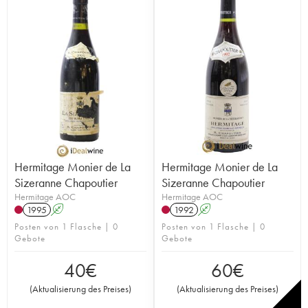
Hermitage Monier de La
Hermitage Monier de La
Sizeranne Chapoutier
Sizeranne Chapoutier
Hermitage AOC
Hermitage AOC
1995
A
1992
A
Posten von 1 Flasche | 0
Posten von 1 Flasche | 0
Gebote
Gebote
40
€
60
€
(
Aktualisierung des Preises
)
(
Aktualisierung des Preises
)