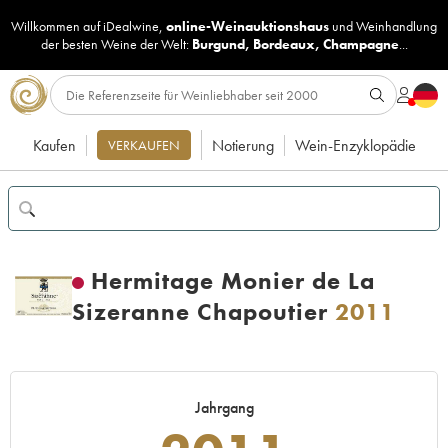
Willkommen auf iDealwine,
online-Weinauktionshaus
und
Weinhandlung
der besten Weine der Welt:
Burgund
,
Bordeaux
,
Champagne
...
Kaufen
Notierung
Wein-Enzyklopädie
VERKAUFEN
Hermitage Monier de La
Sizeranne Chapoutier
2011
Jahrgang