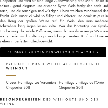
Chapoutier und wird für eine lange Aufbewahrung produziert. Dieser in
seiner Jugend elegante und erlesene Syrah-Wein festigt sich nach und
nach, und die rauchigen und würzigen Noten weichen zunehmend der
Frucht. Sein Ausdruck wird so fülliger und sicherer und damit steigt er in
den Rang der großen Weine auf. Ein Wein, den man mehrere
Jahrzehnte lang liegen lassen sollte. Wer das Pinotartige der Syrah-
Traube mag, die subtile Raffinesse, wenn der aus ihr erzeugte Wein ein
wenig reifer wird, sollte sogar noch länger warten. Kraft und Finesse
stehen in perfektem Gleichgewicht.
PREISNOTIERUNGEN DES WEINGUTS CHAPOUTIER
PREISNOTIERUNG WEINE AUS DEMSELBEN
WEINGUT
Crozes-Hermitage Les Varonniers
Hermitage Ermitage de l'Orée
Chapoutier
2011
Chapoutier
2011
BESONDERHEITEN
DES WEINGUTS UND DES
WEINS