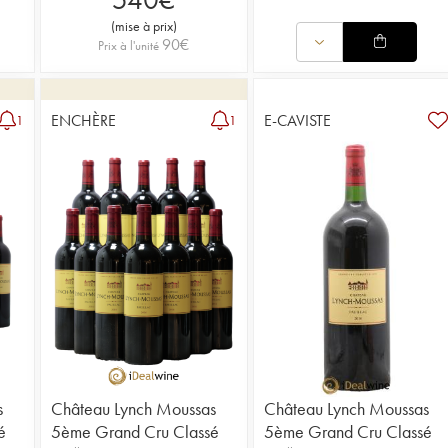
(
mise à prix
)
90
€
Prix à l'unité
ENCHÈRE
E-CAVISTE
1
1
s
Château Lynch Moussas
Château Lynch Moussas
é
5ème Grand Cru Classé
5ème Grand Cru Classé