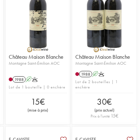
Château Maison Blanche
Château Maison Blanche
Montagne Saint-Émilion AOC
Montagne Saint-Émilion AOC
1988
A
K
1988
A
K
Lot de 2 bouteilles | 1
Lot de 1 bouteille | 0 enchère
enchère
15
€
30
€
(
mise à prix
)
(
prix actuel
)
15
€
Prix à l'unité
E-CAVISTE
E-CAVISTE