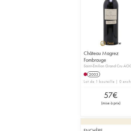
Château Magrez
Fombrauge
Saint-Émilion Grand Cru AO
2003
Lot de 1 bouteille | 0 enc
57
€
(
mise à prix
)
ENCHÈRE