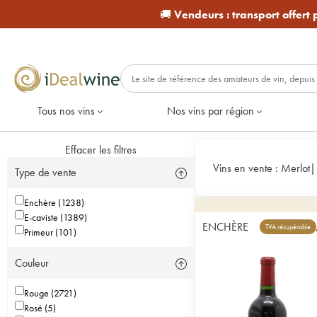
🚚
Vendeurs :
transport offert
Tous nos vins
Nos vins par région
Effacer les filtres
Vins en vente :
Merlot
Type de vente
Enchère (1238)
E-caviste (1389)
ENCHÈRE
TVA récupérable
Primeur (101)
Couleur
Rouge (2721)
Rosé (5)