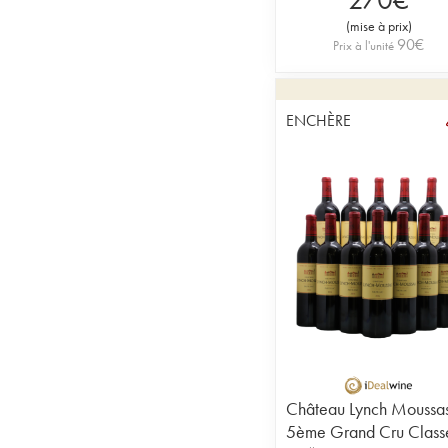
(
mise à prix
)
90
€
Prix à l'unité
ENCHÈRE
Château Lynch Moussa
5ème Grand Cru Class