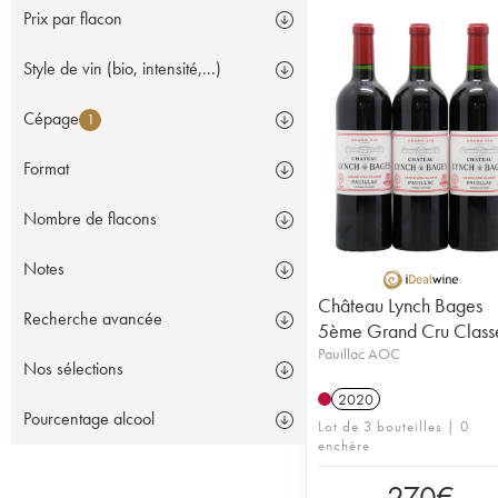
Prix par flacon
Style de vin (bio, intensité,...)
Cépage
1
Format
Nombre de flacons
Notes
Château Lynch Bages
Recherche avancée
5ème Grand Cru Class
Pauillac AOC
Nos sélections
2020
Pourcentage alcool
Lot de 3 bouteilles | 0
enchère
270
€