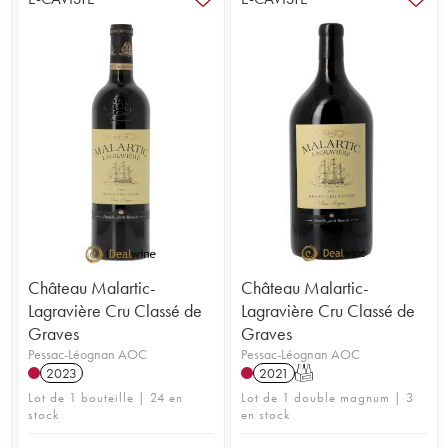
Château Malartic-
Château Malartic-
Lagravière Cru Classé de
Lagravière Cru Classé de
Graves
Graves
Pessac-Léognan AOC
Pessac-Léognan AOC
2023
2021
T
Lot de 1 bouteille | 24 en
Lot de 1 double magnum | 3
stock
en stock