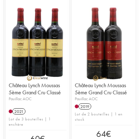
Château Lynch Moussas
Château Lynch Moussas
5ème Grand Cru Classé
5ème Grand Cru Classé
Pauillac AOC
Pauillac AOC
2019
2021
Lot de 2 bouteilles | 1 en
Lot de 3 bouteilles | 1
stock
enchère
64
€
60
€