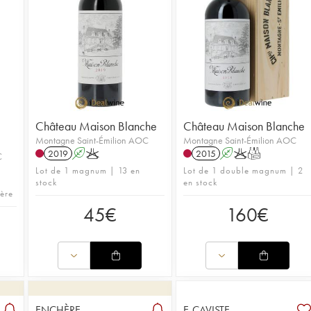
Château Maison Blanche
Château Maison Blanche
Montagne Saint-Émilion AOC
Montagne Saint-Émilion AOC
2019
A
K
2015
A
K
T
C
Lot de 1 magnum | 13 en
Lot de 1 double magnum | 2
stock
en stock
hère
45
€
160
€
ENCHÈRE
E-CAVISTE