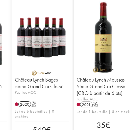
Château Lynch Bages
Château Lynch Moussas
é
5ème Grand Cru Classé
5ème Grand Cru Classé
Pauillac AOC
(CBO à partir de 6 bts)
Pauillac AOC
2020
T
2021
T
Lot de 6 bouteilles | 0
Lot de 1 bouteille | 8 en stock
enchère
35
€
540
€