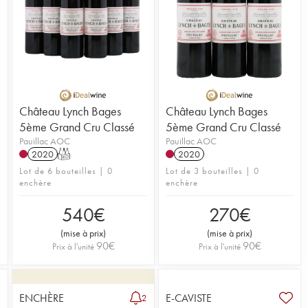
Château Lynch Bages
Château Lynch Bages
5ème Grand Cru Classé
5ème Grand Cru Classé
Pauillac AOC
Pauillac AOC
2020
T
2020
Lot de 6 bouteilles | 0
Lot de 3 bouteilles | 0
enchère
enchère
540
€
270
€
(
mise à prix
)
(
mise à prix
)
90
€
90
€
Prix à l'unité
Prix à l'unité
ENCHÈRE
E-CAVISTE
2