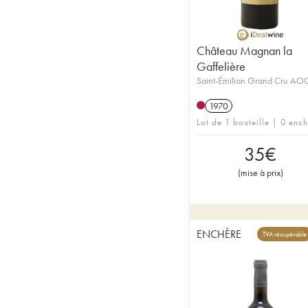
Château Magnan la
Gaffelière
Saint-Émilion Grand Cru AO
1970
Lot de 1 bouteille | 0 enc
35
€
(
mise à prix
)
ENCHÈRE
TVA récupérable