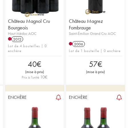
Château Magnol Cru
Château Magrez
Bourgeois
Fombrauge
Haut Médoc AOC
Saint-Émilion Grand Cru AOC
2012
2006
Lot de 4 bouteilles | 0
enchère
Lot de 1 bouteille | 0 enchère
40
€
57
€
(
mise à prix
)
(
mise à prix
)
10
€
Prix à l'unité
ENCHÈRE
ENCHÈRE