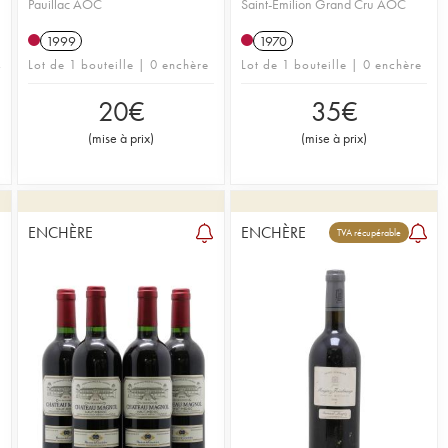
Pauillac AOC
Saint-Émilion Grand Cru AOC
1999
1970
Lot de 1 bouteille | 0 enchère
Lot de 1 bouteille | 0 enchère
20
€
35
€
(
mise à prix
)
(
mise à prix
)
ENCHÈRE
ENCHÈRE
1
TVA récupérable