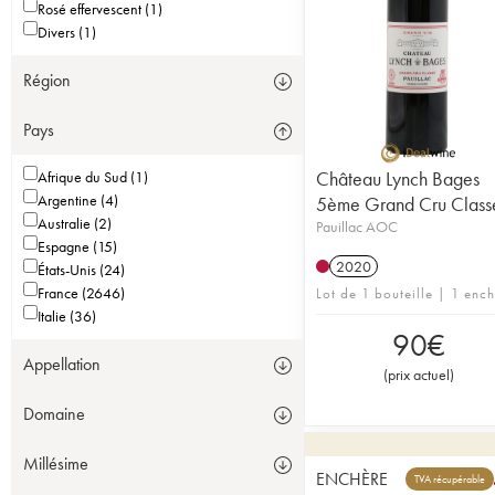
Rosé effervescent (1)
Divers (1)
Région
Pays
Château Lynch Bages
Afrique du Sud (1)
Argentine (4)
5ème Grand Cru Class
Australie (2)
Pauillac AOC
Espagne (15)
2020
États-Unis (24)
France (2646)
Lot de 1 bouteille | 1 enc
Italie (36)
90
€
Appellation
(
prix actuel
)
Domaine
Millésime
ENCHÈRE
TVA récupérable