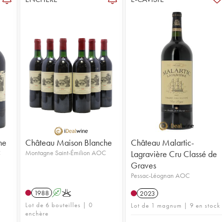
he
Château Maison Blanche
Château Malartic-
C
Montagne Saint-Émilion AOC
Lagravière Cru Classé de
Graves
Pessac-Léognan AOC
1988
A
K
2023
Lot de 6 bouteilles | 0
Lot de 1 magnum | 9 en stock
enchère