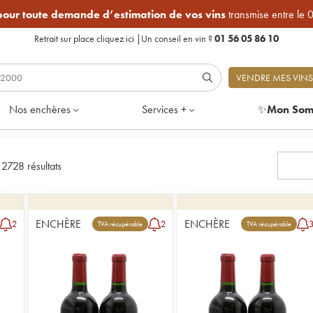
 pour toute demande d’estimation de vos vins
transmise entre le 
Retrait sur place
cliquez ici
|
Un conseil en vin ?
01 56 05 86 10
VENDRE MES VINS
Nos enchères
Services +
✨
Mon Som
|
2728 résultats
ENCHÈRE
ENCHÈRE
2
2
TVA récupérable
TVA récupérable