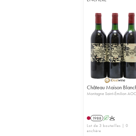
Château Maison Blanc
Montagne Saint-Émilion AO
1988
A
K
Lot de 3 bouteilles | 0
enchère