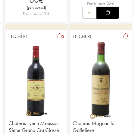
32
€
Prix à l'unité
(
prix actuel
)
20
€
Prix à l'unité
ENCHÈRE
ENCHÈRE
3
Château Lynch Moussas
Château Magnan la
5ème Grand Cru Classé
Gaffelière