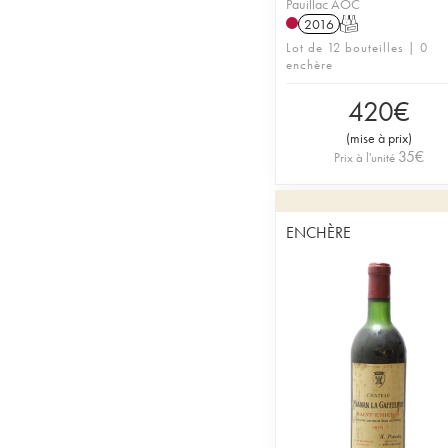
Pauillac AOC
2016
T
Lot de 12 bouteilles | 0
enchère
420
€
(
mise à prix
)
35
€
Prix à l'unité
ENCHÈRE