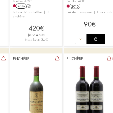
Pauillac AOC
Pauillac AOC
2016
T
2010
Lot de 12 bouteilles | 0
Lot de 1 magnum | 1 en stock
enchère
90
€
420
€
(
mise à prix
)
35
€
Prix à l'unité
ENCHÈRE
ENCHÈRE