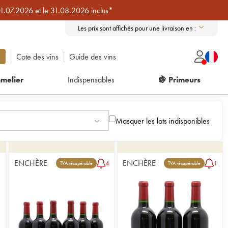
01.07.2026 et le 31.08.2026 inclus*
Les prix sont affichés pour une livraison en :
Cote des vins
Guide des vins
melier
Indispensables
🍇 Primeurs
Masquer les lots indisponibles
ENCHÈRE
ENCHÈRE
3
4
1
TVA récupérable
TVA récupérable