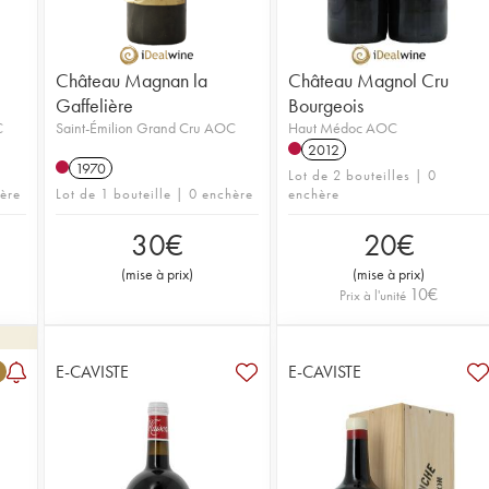
Château Magnan la
Château Magnol Cru
Gaffelière
Bourgeois
C
Saint-Émilion Grand Cru AOC
Haut Médoc AOC
2012
1970
Lot de 2 bouteilles | 0
hère
Lot de 1 bouteille | 0 enchère
enchère
30
€
20
€
(
mise à prix
)
(
mise à prix
)
10
€
Prix à l'unité
E-CAVISTE
E-CAVISTE