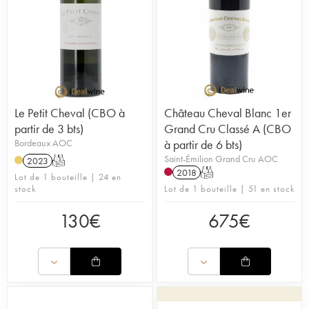
Le Petit Cheval (CBO à
Château Cheval Blanc 1er
partir de 3 bts)
Grand Cru Classé A (CBO
Bordeaux AOC
à partir de 6 bts)
Saint-Émilion Grand Cru AOC
2023
T
2018
T
Lot de 1 bouteille | 24 en
stock
Lot de 1 bouteille | 51 en stock
130
€
675
€