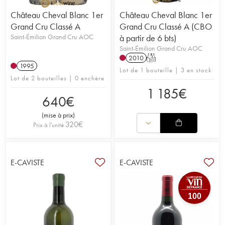
Château Cheval Blanc 1er
Château Cheval Blanc 1er
Grand Cru Classé A
Grand Cru Classé A (CBO
Saint-Émilion Grand Cru AOC
à partir de 6 bts)
Saint-Émilion Grand Cru AOC
2010
T
1995
Lot de 1 bouteille | 3 en stock
Lot de 2 bouteilles | 0 enchère
1 185
€
640
€
(
mise à prix
)
320
€
Prix à l'unité
E-CAVISTE
E-CAVISTE
100