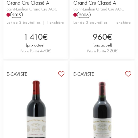
Grand Cru Classé A
Grand Cru Classé A
Saint-Émilion Grand Cru AOC
Saint-Émilion Grand Cru AOC
2015
2006
Lot de 3 bouteilles | 1 enchère
Lot de 3 bouteilles | 1 enchère
1 410
€
960
€
(
prix actuel
)
(
prix actuel
)
470
€
320
€
Prix à l'unité
Prix à l'unité
E-CAVISTE
E-CAVISTE