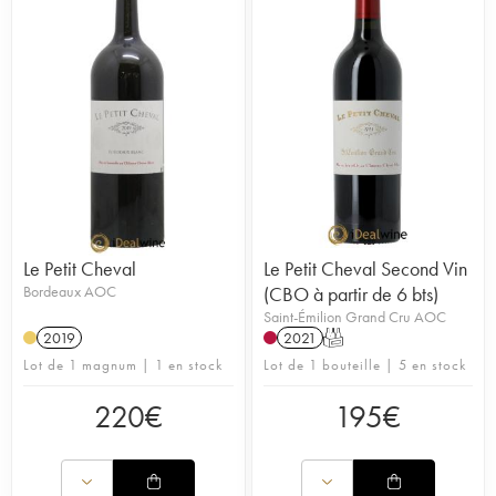
Le Petit Cheval
Le Petit Cheval Second Vin
Bordeaux AOC
(CBO à partir de 6 bts)
Saint-Émilion Grand Cru AOC
2019
2021
T
Lot de 1 magnum | 1 en stock
Lot de 1 bouteille | 5 en stock
220
€
195
€