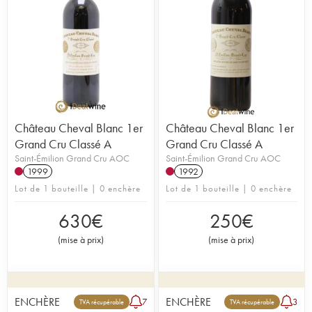
Château Cheval Blanc 1er
Château Cheval Blanc 1er
Grand Cru Classé A
Grand Cru Classé A
Saint-Émilion Grand Cru AOC
Saint-Émilion Grand Cru AOC
1999
1992
Lot de 1 bouteille | 0 enchère
Lot de 1 bouteille | 0 enchère
630
€
250
€
(
mise à prix
)
(
mise à prix
)
ENCHÈRE
ENCHÈRE
7
3
TVA récupérable
TVA récupérable