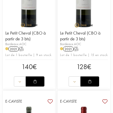
Le Petit Cheval (CBO à
Le Petit Cheval (CBO à
partir de 3 bts)
partir de 3 bts)
Bordeaux AOC
Bordeaux AOC
2021
T
2021
T
Lot de 1 bouteille | 9 en stock
Lot de 1 bouteille | 15 en stock
140
€
128
€
E-CAVISTE
E-CAVISTE