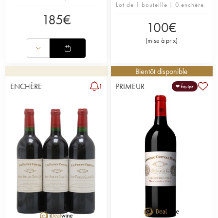
Lot de 1 bouteille | 0 enchère
185
€
100
€
(
mise à prix
)
Bientôt disponible
ENCHÈRE
PRIMEUR
1
❤ Équipe