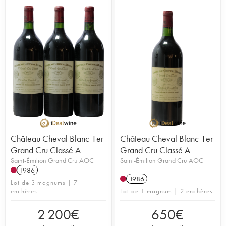
Château Cheval Blanc 1er
Château Cheval Blanc 1er
Grand Cru Classé A
Grand Cru Classé A
Saint-Émilion Grand Cru AOC
Saint-Émilion Grand Cru AOC
1986
1986
Lot de 3 magnums | 7
enchères
Lot de 1 magnum | 2 enchères
2 200
€
650
€