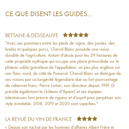
Le Petit Cheval
2017
140
€
Château Cheval Blanc 1er Grand Cru Classé
599
€
CE QUE DISENT LES GUIDES...
A
2016
Le Petit Cheval Second Vin
2016
145
€
Le Petit Cheval
2016
183
€
Château Cheval Blanc 1er Grand Cru Classé A
629
€
BETTANE & DESSEAUVE
2015
"Avec ses pommiers entre les pieds de vigne, des poules, des
Le Petit Cheval Second Vin
2015
155
€
brebis et quelques porcs, Cheval Blanc possède une vision
Le Petit Cheval
2015
133
€
durable de l’agriculture. Autant d’atouts pour les 39 hectares de
Château Cheval Blanc 1er Grand Cru Classé
383
€
cette propriété mythique qui occupe une place primordiale sur le
A
2014
plateau sablo-graveleux de l’appellation, un peu plus argileux sur
Le Petit Cheval Second Vin
2014
125
€
son flanc nord, du côté de Pomerol. Cheval Blanc se distingue de
Le Petit Cheval
2014
131
€
ses voisins par sa longévité légendaire due au fort pourcentage
Château Cheval Blanc 1er Grand Cru Classé A
352
€
de cabernet franc. Pierre Lurton, son directeur depuis 1991 (il
2013
préside également le château d’Yquem) et ses équipes
Le Petit Cheval Second Vin
2013
117
€
talentueuses font preuve de rigueur et d’esprit pour perpétuer son
Le Petit Cheval
2013
153
€
style inimitable. 2018, 2019 et 2020 sont superbes."
Saint-Émilion de Cheval Blanc (3ème vin)
2013
41
€
Château Cheval Blanc 1er Grand Cru Classé
377
€
A
2012
LA REVUE DU VIN DE FRANCE
Le Petit Cheval Second Vin
2012
115
€
« Depuis son rachat par les hommes d’affaires Albert Frère et
Le Petit Cheval
2012
156
€