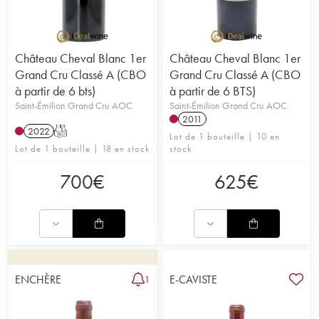
Château Cheval Blanc 1er
Château Cheval Blanc 1er
Grand Cru Classé A (CBO
Grand Cru Classé A (CBO
à partir de 6 bts)
à partir de 6 BTS)
Saint-Émilion Grand Cru AOC
Saint-Émilion Grand Cru AOC
2011
2022
T
Lot de 1 bouteille | 10 en
Lot de 1 bouteille | 18 en stock
stock
700
€
625
€
ENCHÈRE
E-CAVISTE
1