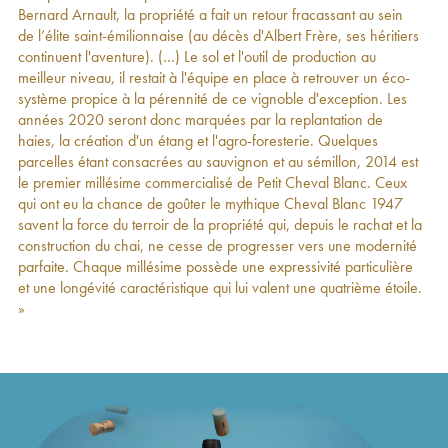
Bernard Arnault, la propriété a fait un retour fracassant au sein
Château Cheval Blanc 1er Grand Cru Classé
388
€
de l’élite saint-émilionnaise (au décès d'Albert Frère, ses héritiers
A
2011
continuent l'aventure). (…) Le sol et l'outil de production au
Le Petit Cheval Second Vin
2011
119
€
meilleur niveau, il restait à l'équipe en place à retrouver un éco-
Le Petit Cheval
2011
184
€
système propice à la pérennité de ce vignoble d'exception. Les
Château Cheval Blanc 1er Grand Cru Classé A
826
€
années 2020 seront donc marquées par la replantation de
2010
haies, la création d'un étang et l'agro-foresterie. Quelques
Le Petit Cheval Second Vin
2010
207
€
parcelles étant consacrées au sauvignon et au sémillon, 2014 est
Le Petit Cheval
2010
199
€
le premier millésime commercialisé de Petit Cheval Blanc. Ceux
Saint-Émilion de Cheval Blanc (3ème vin)
2010
90
€
qui ont eu la chance de goûter le mythique Cheval Blanc 1947
Château Cheval Blanc 1er Grand Cru Classé
657
€
savent la force du terroir de la propriété qui, depuis le rachat et la
A
2009
construction du chai, ne cesse de progresser vers une modernité
Le Petit Cheval Second Vin
2009
138
€
parfaite. Chaque millésime possède une expressivité particulière
Château Cheval Blanc 1er Grand Cru Classé A
414
€
et une longévité caractéristique qui lui valent une quatrième étoile.
2008
»
Le Petit Cheval Second Vin
2008
157
€
Le Petit Cheval
2008
147
€
Château Cheval Blanc 1er Grand Cru Classé
388
€
A
2007
Le Petit Cheval Second Vin
2007
117
€
Le Petit Cheval
2007
166
€
Château Cheval Blanc 1er Grand Cru Classé A
419
€