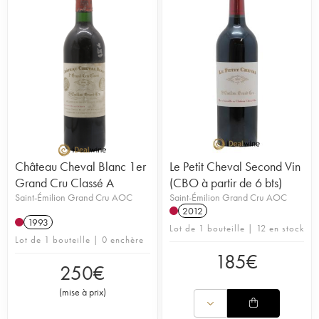
Château Cheval Blanc 1er
Le Petit Cheval Second Vin
Grand Cru Classé A
(CBO à partir de 6 bts)
Saint-Émilion Grand Cru AOC
Saint-Émilion Grand Cru AOC
2012
1993
Lot de 1 bouteille | 12 en stock
Lot de 1 bouteille | 0 enchère
185
€
250
€
(
mise à prix
)