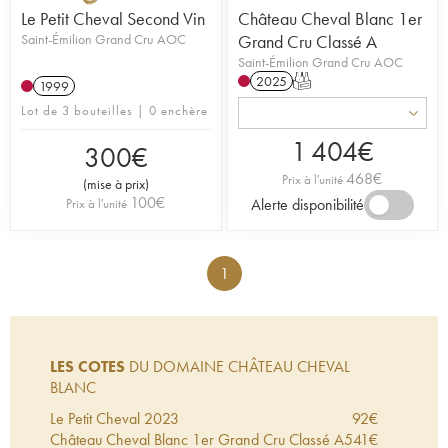
Le Petit Cheval Second Vin
Château Cheval Blanc 1er
Saint-Émilion Grand Cru AOC
Grand Cru Classé A
Saint-Émilion Grand Cru AOC
2025
T
1999
Lot de 3 bouteilles | 0 enchère
1 404
€
300
€
468
€
Prix à l'unité
(
mise à prix
)
100
€
Alerte disponibilité
Prix à l'unité
1
LES COTES
DU DOMAINE CHÂTEAU CHEVAL
BLANC
Le Petit Cheval
2023
92
€
Château Cheval Blanc 1er Grand Cru Classé A
541
€