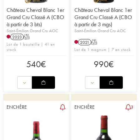
Château Cheval Blanc 1er
Château Cheval Blanc 1er
Grand Cru Classé A (CBO
Grand Cru Classé A (CBO
à partir de 3 bts)
à partir de 3 mgs)
Saint-Émilion Grand Cru AOC
Saint-Émilion Grand Cru AOC
2023
T
2021
T
Lot de 1 bouteille | 41 en
stock
Lot de 1 magnum | 7 en stock
540
€
990
€
ENCHÈRE
ENCHÈRE
3