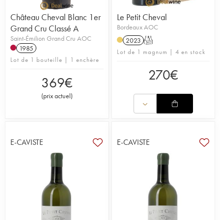
Château Cheval Blanc 1er
Le Petit Cheval
Grand Cru Classé A
Bordeaux AOC
Saint-Émilion Grand Cru AOC
2023
T
1985
Lot de 1 magnum | 4 en stock
Lot de 1 bouteille | 1 enchère
270
€
369
€
(
prix actuel
)
E-CAVISTE
E-CAVISTE