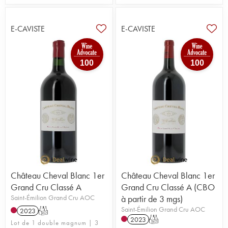
E-CAVISTE
E-CAVISTE
100
100
Château Cheval Blanc 1er
Château Cheval Blanc 1er
Grand Cru Classé A
Grand Cru Classé A (CBO
Saint-Émilion Grand Cru AOC
à partir de 3 mgs)
Saint-Émilion Grand Cru AOC
2023
T
2023
T
Lot de 1 double magnum | 3