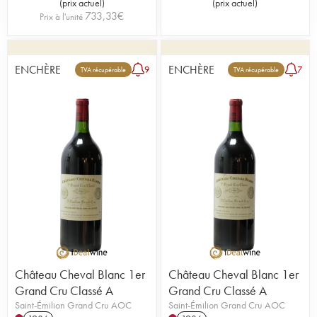
(
prix actuel
)
(
prix actuel
)
733,33
€
Prix à l'unité
ENCHÈRE
ENCHÈRE
9
7
TVA récupérable
TVA récupérable
Château Cheval Blanc 1er
Château Cheval Blanc 1er
Grand Cru Classé A
Grand Cru Classé A
Saint-Émilion Grand Cru AOC
Saint-Émilion Grand Cru AOC