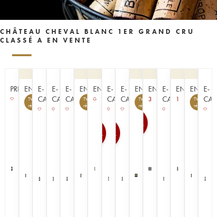
CHÂTEAU CHEVAL BLANC 1ER GRAND CRU
CLASSÉ A EN VENTE
PRIMEUR
ENCHÈRE
E-
E-
E-
ENCHÈRE
ENCHÈRE
E-
E-
ENCHÈRE
ENCHÈRE
E-
ENCHÈRE
ENCHÈR
E-
CAVISTE
CAVISTE
CAVISTE
CAVISTE
CAVISTE
CAVISTE
CAV
3
1
TVA
TVA
TVA
TVA
7
3
7
récupérable
récupérable
récupérable
récupérable
100
100
100