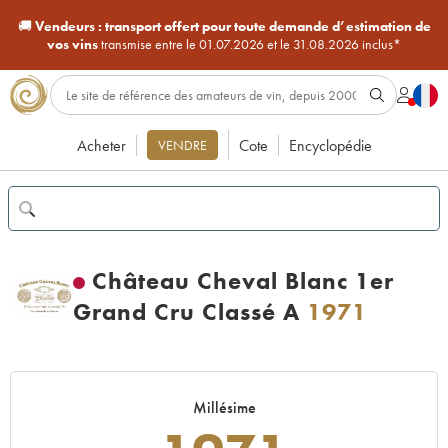
🚚
Vendeurs :
transport offert pour toute demande d’estimation de
vos vins
transmise entre le 01.07.2026 et le 31.08.2026 inclus*
Acheter
Cote
Encyclopédie
VENDRE
Château Cheval Blanc 1er
Grand Cru Classé A
1971
Millésime