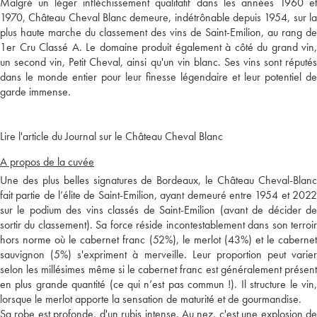
Malgré un léger infléchissement qualitatif dans les années 1960 et
1970, Château Cheval Blanc demeure, indétrônable depuis 1954, sur la
plus haute marche du classement des vins de Saint-Emilion, au rang de
1er Cru Classé A. Le domaine produit également à côté du grand vin,
un second vin, Petit Cheval, ainsi qu'un vin blanc. Ses vins sont réputés
dans le monde entier pour leur finesse légendaire et leur potentiel de
garde immense.
Lire l'article du Journal sur le Château Cheval Blanc
A propos de la cuvée
Une des plus belles signatures de Bordeaux, le Château Cheval-Blanc
fait partie de l’élite de Saint-Emilion, ayant demeuré entre 1954 et 2022
sur le podium des vins classés de Saint-Emilion (avant de décider de
sortir du classement). Sa force réside incontestablement dans son terroir
hors norme où le cabernet franc (52%), le merlot (43%) et le cabernet
sauvignon (5%) s'expriment à merveille. Leur proportion peut varier
selon les millésimes même si le cabernet franc est généralement présent
en plus grande quantité (ce qui n’est pas commun !). Il structure le vin,
lorsque le merlot apporte la sensation de maturité et de gourmandise.
Sa robe est profonde, d'un rubis intense. Au nez, c'est une explosion de