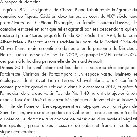
A propos du domaine
Jusqu'en 1835, le vignoble de Cheval Blanc faisait partie intégrante du
domaine de Figeac. Cédé en deux temps, au cours du XIX° siècle, aux
propriétaires de Château l'Evangile, la famille Fourcaud-Lussac, le
domaine est créé en tant que tel et agrandi par ses descendants qui en
resteront propriétaires jusqu'à la fin du XX° siècle. En 1998, le tandem
Albert Frère - Bernard Arnault rachète les parts de la Société Civile du
Cheval Blanc, mais la continuité demeure, en la personne du Directeur,
Pierre Lurton et de son équipe. En 2009, le groupe LVMH rachète 50%
des parts à la holding personnelle de Bernard Arnault.
Depuis 2011, les vinifications ont lieu dans le nouveau chai conçu par
l'architecte Christian de Portzamparc ; un espace vaste, lumineux et
écologique dont rêvait Pierre Lurton. Cheval Blanc a été confirmé
comme premier grand cru classé A dans le classement 2012, et grâce à
l'annexion du château voisin Tour du Pin, 1,40 ha ont été ajoutés à son
assiette foncière. Doté d'un terroir très spécifique, le vignoble se trouve à
la limite de Pomerol. L'encépagement est atypique pour la région de
Saint-Emilion, avec une proportion de Cabernet Franc supérieure à celle
du Merlot. Le domaine a la chance de bénéficier d'un matériel végétal
très qualitatif, grâce à ses massales de cabernet franc et certaines
vignes centenaires.