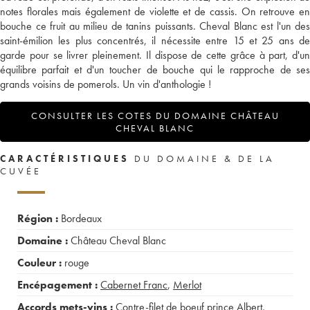
notes florales mais également de violette et de cassis. On retrouve en
bouche ce fruit au milieu de tanins puissants. Cheval Blanc est l'un des
saint-émilion les plus concentrés, il nécessite entre 15 et 25 ans de
garde pour se livrer pleinement. Il dispose de cette grâce à part, d'un
équilibre parfait et d'un toucher de bouche qui le rapproche de ses
grands voisins de pomerols. Un vin d'anthologie !
CONSULTER LES COTES DU DOMAINE CHÂTEAU
CHEVAL BLANC
CARACTÉRISTIQUES
DU DOMAINE & DE LA
CUVÉE
Région :
Bordeaux
Domaine :
Château Cheval Blanc
Couleur :
rouge
Encépagement :
Cabernet Franc
,
Merlot
Accords mets-vins :
Contre-filet de boeuf prince Albert
,