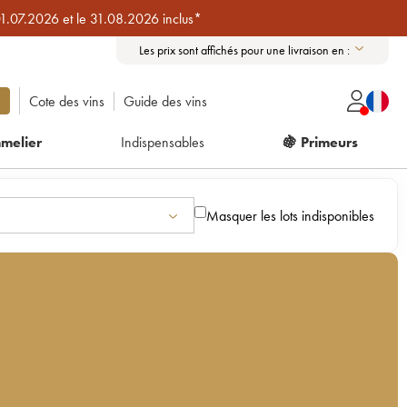
01.07.2026 et le 31.08.2026 inclus*
Les prix sont affichés pour une livraison en :
Cote des vins
Guide des vins
melier
Indispensables
🍇 Primeurs
Masquer les lots indisponibles
s
u