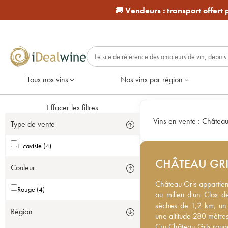
🚚
Vendeurs :
transport offert
Tous nos vins
Nos vins par région
Effacer les filtres
Vins en vente :
Château 
Type de vente
E-caviste (4)
CHÂTEAU GRI
Couleur
Château Gris appartient
Château Gris appartient
Rouge (4)
au milieu d'un Clos de
au milieu d'un Clos d
de 1,2 km, un vignoble 
sèches de 1,2 km, un 
Région
280 mètres. Les parcel
une altitude 280 mètres
Gris rouge alors que ce
Cru Château Gris rouge