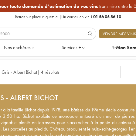
 pour toute demande d’estimation de vos vins
transmise entre le 
Retrait sur place
cliquez ici
|
Un conseil en vin ?
01 56 05 86 10
VENDRE MES VINS
Nos enchères
Services +
✨
Mon Som
Gris - Albert Bichot
|
4 résultats
S - ALBERT BICHOT
 à la famille Bichot depuis 1978, une bâtisse du 19ème siècle construite
 à la famille Bichot depuis 1978, une bâtisse du 19ème siècle construite
 3,50 ha. Bichot exploite ce monopole entouré d'un mur de pierres sèche
e 3,50 ha. Bichot exploite ce monopole entouré d'un mur de pierres
planté en terrasses pour s'accrocher à la pente du coteau à une altitude
vignoble planté en terrasses pour s'accrocher à la pente du coteau à
les au pied du Château produisent le nuits-saint-georges 1er Cru Châtea
. Les parcelles au pied du Château produisent le nuits-saint-georges 1er
lles en altitude sont plantées en chardonnay et permettent d'élaborer le
 alors que celles en altitude sont plantées en chardonnay et permettent