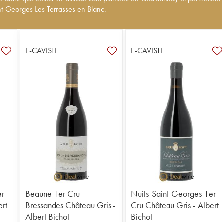
s Terrasses en Blanc.
int-Georges Les Terrasses en Blanc.
E-CAVISTE
E-CAVISTE
er
Beaune 1er Cru
Nuits-Saint-Georges 1er
ert
Bressandes Château Gris -
Cru Château Gris - Albert
Albert Bichot
Bichot