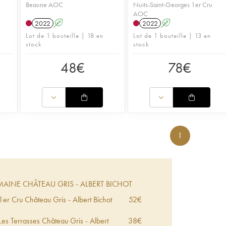
Beaune AOC
Nuits-Saint-Georges 1er Cru
AOC
2022
A
2022
A
Lot de 1 bouteille | 18 en
Lot de 1 bouteille | 13 en
stock
stock
48
€
78
€
1
INE CHÂTEAU GRIS - ALBERT BICHOT
1er Cru Château Gris - Albert Bichot
52
€
es Terrasses Château Gris - Albert
38
€