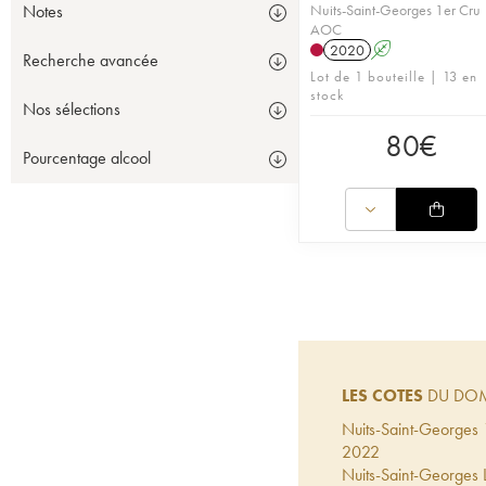
Nuits-Saint-Georges 1er Cru
Notes
AOC
2020
A
Recherche avancée
Lot de 1 bouteille | 13 en
stock
Nos sélections
80
€
Pourcentage alcool
LES COTES
DU DOMA
Nuits-Saint-Georges 
2022
Nuits-Saint-Georges L