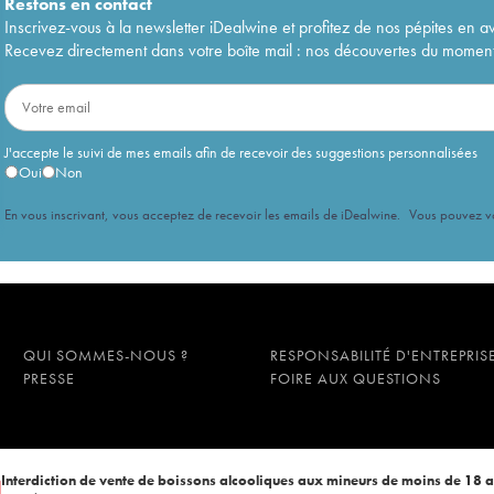
1er Cru Château Gris - Albert Bichot
77
€
Restons en
contact
Inscrivez-vous à la newsletter iDealwine et profitez de nos pépites en a
es Terrasses Château Gris - Albert
64
€
Recevez directement dans votre boîte mail : nos découvertes du moment, 
1er Cru Château Gris - Albert Bichot
57
€
J'accepte le suivi de mes emails afin de recevoir des suggestions personnalisées
Oui
Non
En vous inscrivant, vous acceptez de recevoir les emails de iDealwine. Vous pouvez 
QUI SOMMES-NOUS ?
RESPONSABILITÉ D'ENTREPRIS
PRESSE
FOIRE AUX QUESTIONS
Interdiction de vente de boissons alcooliques aux mineurs de moins de 18 