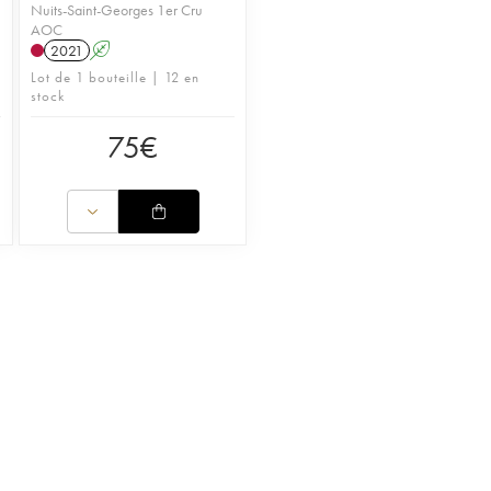
Nuits-Saint-Georges 1er Cru
AOC
2021
A
Lot de 1 bouteille | 12 en
stock
75
€