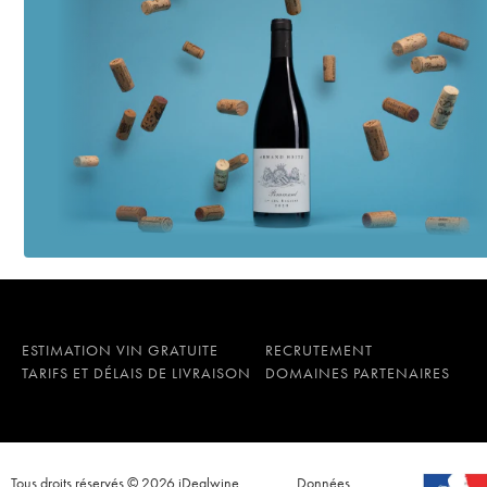
Nuits-Saint-Georges 
2010
Nuits-Saint-Georges L
Bichot
2009
Nuits-Saint-Georges 
2008
ESTIMATION VIN GRATUITE
RECRUTEMENT
TARIFS ET DÉLAIS DE LIVRAISON
DOMAINES PARTENAIRES
Tous droits réservés © 2026 iDealwine
Données