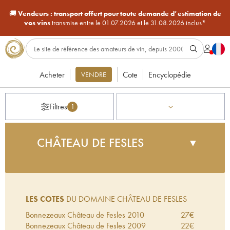
🚚
Vendeurs :
transport offert pour toute demande d’estimation de
vos vins
transmise entre le 01.07.2026 et le 31.08.2026 inclus*
Acheter
Cote
Encyclopédie
VENDRE
Filtres
1
CHÂTEAU DE FESLES
▼
Le Château de Fesles se situe à Bonezeaux, au
sommet de l'un des quatre coteaux plantés en
vigne, surplombant la rivière du Layon. Après
LES COTES
DU DOMAINE CHÂTEAU DE FESLES
avoir été un temps la propriété du célèbre pâtissier
Gaston Lenôtre, le domaine est dirigé depuis 1996
Bonnezeaux Château de Fesles
2010
27
€
par Bernard Germain. Outre les bonnezeaux, le
Bonnezeaux Château de Fesles
2009
22
€