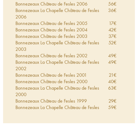
vignoble de 35 hectares produit des anjou en
Bonnezeaux Château de Fesles
2006
56
€
rouge et blanc ainsi qu'un rosé d'anjou.
Bonnezeaux La Chapelle Château de Fesles
36
€
2006
Bonnezeaux Château de Fesles
2005
17
€
Bonnezeaux Château de Fesles
2004
42
€
Bonnezeaux Château de Fesles
2003
37
€
Bonnezeaux La Chapelle Château de Fesles
52
€
2003
Bonnezeaux Château de Fesles
2002
49
€
Bonnezeaux La Chapelle Château de Fesles
49
€
2002
Bonnezeaux Château de Fesles
2001
21
€
Bonnezeaux Château de Fesles
2000
40
€
Bonnezeaux La Chapelle Château de Fesles
63
€
2000
Bonnezeaux Château de Fesles
1999
29
€
Bonnezeaux La Chapelle Château de Fesles
59
€
1999
Bonnezeaux Château de Fesles
1998
26
€
Bonnezeaux La Chapelle Château de Fesles
59
€
1998