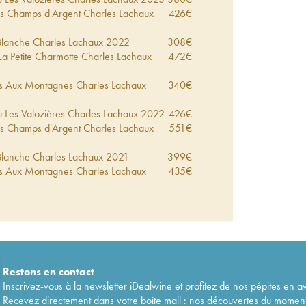
es Champs d'Argent Charles Lachaux
426
€
Blanche Charles Lachaux
2022
308
€
La Petite Charmotte Charles Lachaux
472
€
ges Aux Montagnes Charles Lachaux
340
€
 Les Valozières Charles Lachaux
2022
426
€
es Champs d'Argent Charles Lachaux
551
€
Blanche Charles Lachaux
2021
399
€
ges Aux Montagnes Charles Lachaux
435
€
 Les Valozières Charles Lachaux
2021
586
€
La Petite Charmotte Charles Lachaux
508
€
es Champs d'Argent Charles Lachaux
497
€
1er Cru Aux Argillas Charles Lachaux
485
€
Restons en
contact
Inscrivez-vous à la newsletter iDealwine et profitez de nos pépites en a
Blanche Charles Lachaux
2020
357
€
Recevez directement dans votre boîte mail : nos découvertes du moment, 