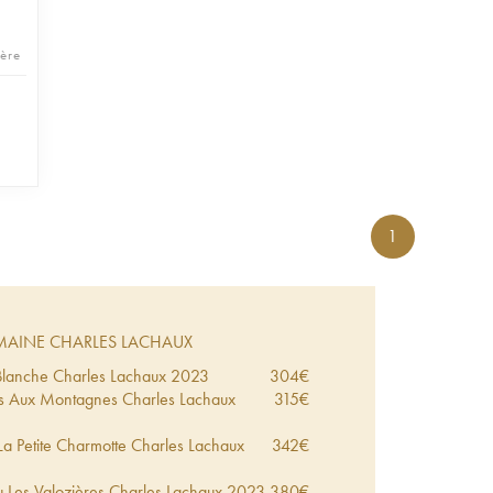
hère
1
AINE CHARLES LACHAUX
Blanche Charles Lachaux
2023
304
€
ges Aux Montagnes Charles Lachaux
315
€
La Petite Charmotte Charles Lachaux
342
€
 Les Valozières Charles Lachaux
2023
380
€