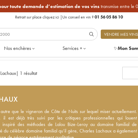
 pour toute demande d’estimation de vos vins
transmise entre le 
Retrait sur place
cliquez ici
|
Un conseil en vin ?
01 56 05 86 10
VENDRE MES VINS
Nos enchères
Services +
✨
Mon Som
 Lachaux
|
1 résultat
CHAUX
utre que le vigneron de Côte de Nuits sur lequel miser actuellement.
autre que le vigneron de Côte de Nuits sur lequel miser actuellement.
l est déjà très suivi par les critiques professionnelles qui louent notamme
 il est déjà très suivi par les critiques professionnelles qui louent
s méthodes de Lalou Bize-Leroy au domaine familial de Arnoux-Lachaux. A
l inspiré des méthodes de Lalou Bize-Leroy au domaine familial de
e familial qu’il gère, Charles Lachaux a également monté cette petite
é du célèbre domaine familial qu’il gère, Charles Lachaux a également
trêmement qualitative.
cture de négoce extrêmement qualitative.