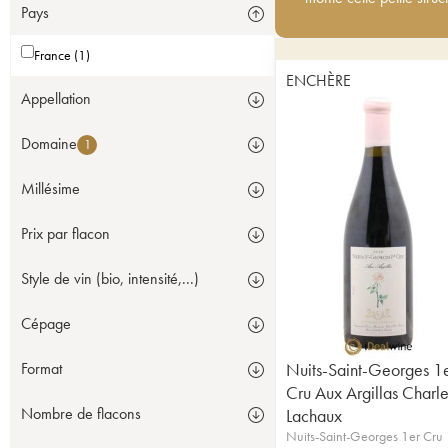
Pays
France (1)
ENCHÈRE
Appellation
Domaine
1
Millésime
Prix par flacon
Style de vin (bio, intensité,...)
Cépage
Nuits-Saint-Georges 1
Format
Cru Aux Argillas Charle
Nombre de flacons
Lachaux
Nuits-Saint-Georges 1er Cru