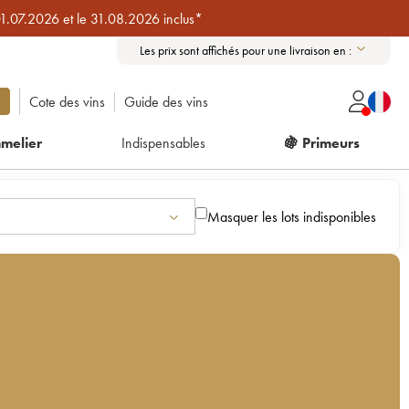
01.07.2026 et le 31.08.2026 inclus*
Les prix sont affichés pour une livraison en :
Cote des vins
Guide des vins
melier
Indispensables
🍇 Primeurs
Masquer les lots indisponibles
nt