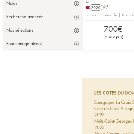
AOC
Notes
2020
A
Lot de 1 bouteille | 0 enc
Recherche avancée
700
€
Nos sélections
(
mise à prix
)
Pourcentage alcool
LES COTES
DU DOM
Bourgogne La Croix 
Côte de Nuits-Villa
2023
Nuits-Saint-Georges 
2023
Aloxe-Corton 1er Cru