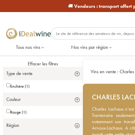
🚚
Vendeurs :
transport offert
Tous nos vins
Nos vins par région
Effacer les filtres
Vins en vente :
Charles
Type de vente
Enchère (1)
CHARLES LA
Couleur
Charles Lachaux n’est a
Charles Lachaux n’est 
Rouge (1)
Trentenaire seulement, i
Trentenaire seulement,
son travail inspiré de
notamment son travai
Région
côté du célèbre domain
Arnoux-Lachaux. A côt
structure de négoce ex
monté cette petite stru