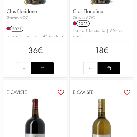
Clos Floridène
Clos Floridène
Graves AOC
Graves AOC
2023
2023
Lot de 1 bouteille | 60+ en
Lot de 1 magnum | 42 en stock
stock
36
€
18
€
E-CAVISTE
E-CAVISTE