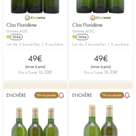
Clos Floridène
Clos Floridène
Graves AOC
Graves AOC
1994
1994
Lot de 3 bouteilles | 0 enchère
Lot de 3 bouteilles | 0 enchère
49
€
49
€
(
mise à prix
)
(
mise à prix
)
16,33
€
16,33
€
Prix à l'unité
Prix à l'unité
ENCHÈRE
ENCHÈRE
TVA récupérable
TVA récupérable