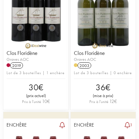
Clos Floridène
Clos Floridène
Graves AOC
Graves AOC
2019
2003
Lot de 3 bouteilles | 1 enchère
Lot de 3 bouteilles | 0 enchère
30
€
36
€
(
prix actuel
)
(
mise à prix
)
10
€
12
€
Prix à l'unité
Prix à l'unité
ENCHÈRE
ENCHÈRE
1