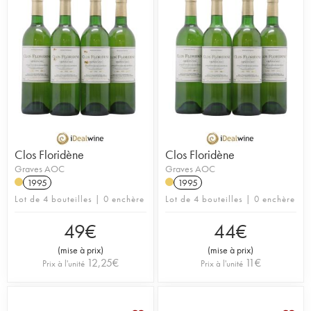
Clos Floridène
Clos Floridène
Graves AOC
Graves AOC
1995
1995
Lot de 4 bouteilles | 0 enchère
Lot de 4 bouteilles | 0 enchère
49
€
44
€
(
mise à prix
)
(
mise à prix
)
12,25
€
11
€
Prix à l'unité
Prix à l'unité