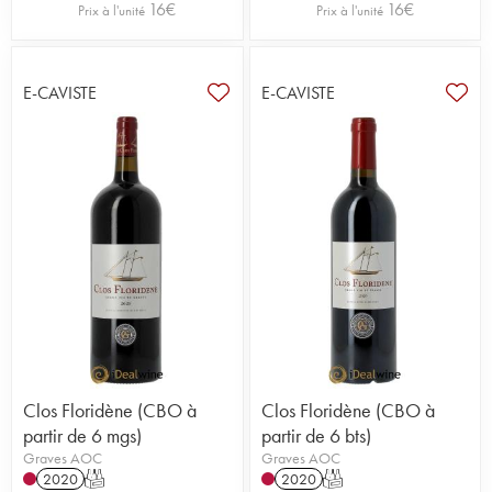
16
€
16
€
Prix à l'unité
Prix à l'unité
E-CAVISTE
E-CAVISTE
Clos Floridène (CBO à
Clos Floridène (CBO à
partir de 6 mgs)
partir de 6 bts)
Graves AOC
Graves AOC
2020
T
2020
T