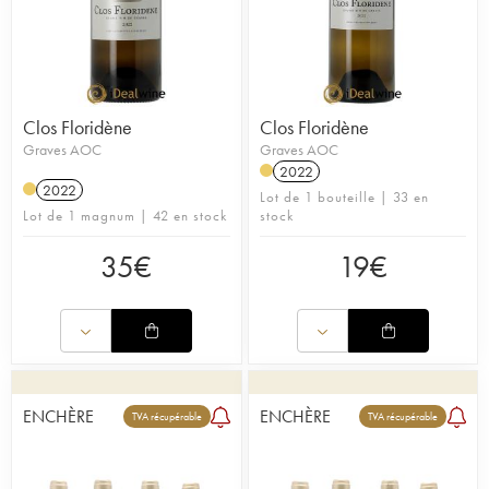
Clos Floridène
Clos Floridène
Graves AOC
Graves AOC
2022
2022
Lot de 1 bouteille | 33 en
Lot de 1 magnum | 42 en stock
stock
35
€
19
€
ENCHÈRE
ENCHÈRE
TVA récupérable
TVA récupérable