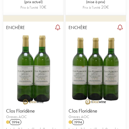
(
prix actuel
)
(
mise à prix
)
10
€
20
€
Prix à l'unité
Prix à l'unité
ENCHÈRE
ENCHÈRE
Clos Floridène
Clos Floridène
Graves AOC
Graves AOC
1994
1994