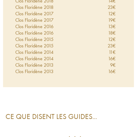
Clos Floridène
2018
14
€
Clos Floridène
2018
23
€
Clos Floridène
2017
12
€
Clos Floridène
2017
19
€
Clos Floridène
2016
13
€
Clos Floridène
2016
18
€
Clos Floridène
2015
12
€
Clos Floridène
2015
23
€
Clos Floridène
2014
11
€
Clos Floridène
2014
16
€
Clos Floridène
2013
9
€
Clos Floridène
2013
16
€
Clos Floridène
2012
15
€
Clos Floridène
2012
16
€
Clos Floridène
2011
19
€
Clos Floridène
2011
14
€
Clos Floridène
2010
19
€
Clos Floridène
2010
18
€
CE QUE DISENT LES GUIDES...
Clos Floridène
2009
17
€
Clos Floridène
2009
17
€
Clos Floridène
2008
14
€
Clos Floridène
2008
10
€