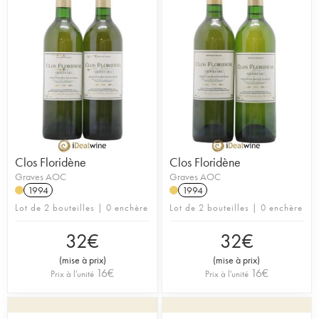
Clos Floridène
Clos Floridène
Graves AOC
Graves AOC
1994
1994
Lot de 2 bouteilles | 0 enchère
Lot de 2 bouteilles | 0 enchère
32
€
32
€
(
mise à prix
)
(
mise à prix
)
16
€
16
€
Prix à l'unité
Prix à l'unité