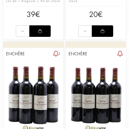
Lot de 1 magnum | 45 en stock
stock
le merlot (26%) pour le rouge, ainsi qu'entre le
sémillon (53%), sauvignon blanc (45%) et
39
€
20
€
muscadelle (2%) pour le blanc. Chaque année,
environ 160 000 bouteilles sont produites.
Pour plus d'informations sur le domaine,
lire notre article sur le blog iDealwine.
ENCHÈRE
ENCHÈRE
1