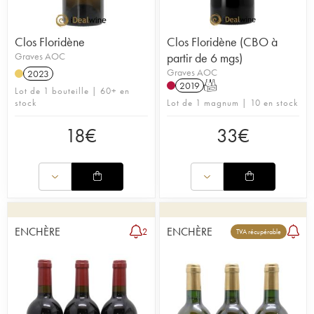
Clos Floridène
Clos Floridène (CBO à
Graves AOC
partir de 6 mgs)
Graves AOC
2023
2019
T
Lot de 1 bouteille | 60+ en
stock
Lot de 1 magnum | 10 en stock
18
€
33
€
ENCHÈRE
ENCHÈRE
2
TVA récupérable