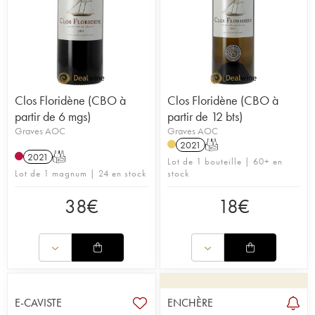
Clos Floridène (CBO à
Clos Floridène (CBO à
partir de 6 mgs)
partir de 12 bts)
Graves AOC
Graves AOC
2021
T
2021
T
Lot de 1 bouteille | 60+ en
Lot de 1 magnum | 24 en stock
stock
38
€
18
€
E-CAVISTE
ENCHÈRE