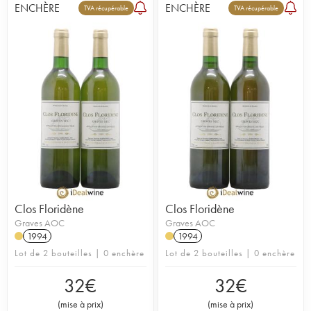
ENCHÈRE
ENCHÈRE
TVA récupérable
TVA récupérable
Clos Floridène
Clos Floridène
Graves AOC
Graves AOC
1994
1994
Lot de 2 bouteilles | 0 enchère
Lot de 2 bouteilles | 0 enchère
32
€
32
€
(
mise à prix
)
(
mise à prix
)