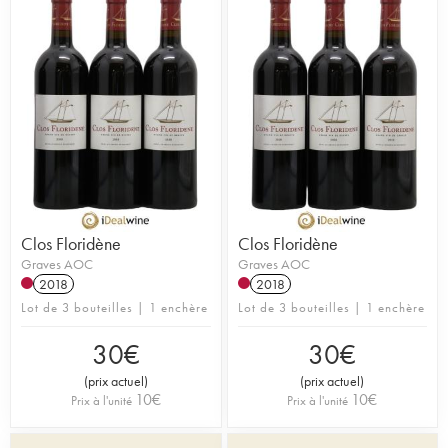
Clos Floridène
Clos Floridène
Graves AOC
Graves AOC
2018
2018
Lot de 3 bouteilles | 1 enchère
Lot de 3 bouteilles | 1 enchère
30
€
30
€
(
prix actuel
)
(
prix actuel
)
10
€
10
€
Prix à l'unité
Prix à l'unité