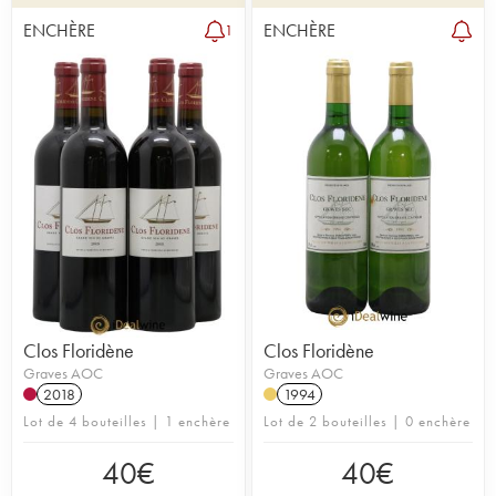
ENCHÈRE
ENCHÈRE
1
Clos Floridène
Clos Floridène
Graves AOC
Graves AOC
2018
1994
Lot de 4 bouteilles | 1 enchère
Lot de 2 bouteilles | 0 enchère
40
€
40
€