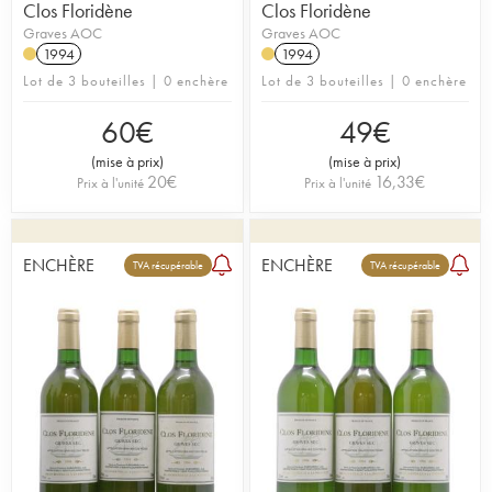
Clos Floridène
Clos Floridène
Graves AOC
Graves AOC
1994
1994
Lot de 3 bouteilles | 0 enchère
Lot de 3 bouteilles | 0 enchère
60
€
49
€
(
mise à prix
)
(
mise à prix
)
20
€
16,33
€
Prix à l'unité
Prix à l'unité
ENCHÈRE
ENCHÈRE
TVA récupérable
TVA récupérable