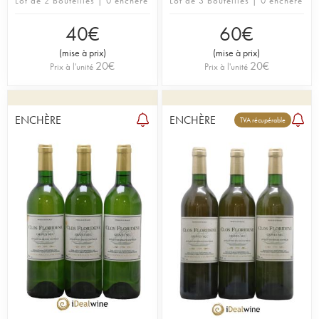
Lot de 2 bouteilles | 0 enchère
Lot de 3 bouteilles | 0 enchère
40
€
60
€
(
mise à prix
)
(
mise à prix
)
20
€
20
€
Prix à l'unité
Prix à l'unité
ENCHÈRE
ENCHÈRE
TVA récupérable