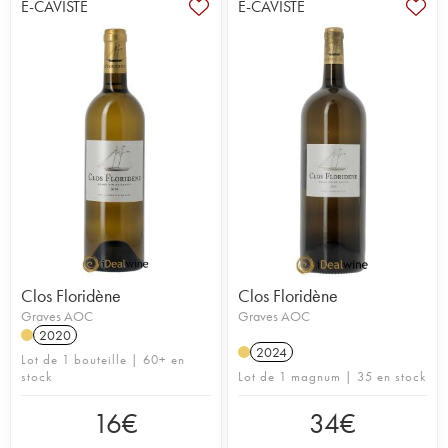
E-CAVISTE
E-CAVISTE
Clos Floridène
Clos Floridène
Graves AOC
Graves AOC
2020
2024
Lot de 1 bouteille | 60+ en
stock
Lot de 1 magnum | 35 en stock
16
€
34
€