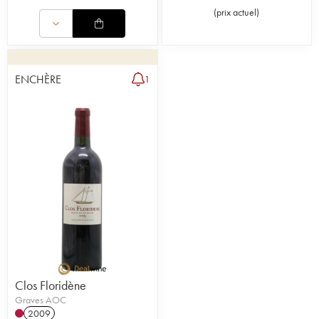
(
prix actuel
)
ENCHÈRE
1
Clos Floridène
Graves AOC
2009