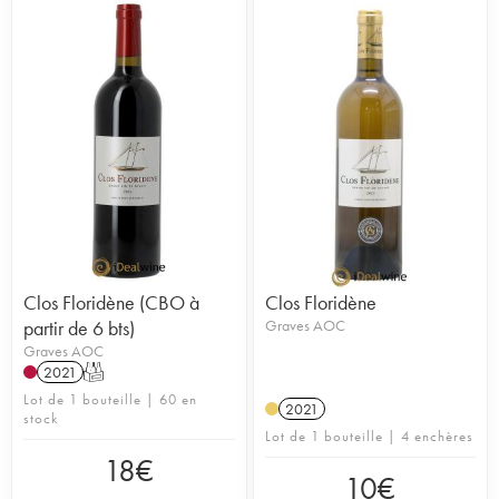
Clos Floridène (CBO à
Clos Floridène
partir de 6 bts)
Graves AOC
Graves AOC
2021
T
Lot de 1 bouteille | 60 en
2021
stock
Lot de 1 bouteille | 4 enchères
18
€
10
€