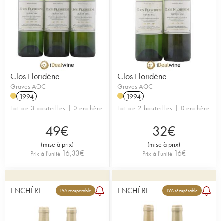
Clos Floridène
Clos Floridène
Graves AOC
Graves AOC
1994
1994
Lot de 3 bouteilles | 0 enchère
Lot de 2 bouteilles | 0 enchère
49
€
32
€
(
mise à prix
)
(
mise à prix
)
16,33
€
16
€
Prix à l'unité
Prix à l'unité
ENCHÈRE
ENCHÈRE
TVA récupérable
TVA récupérable