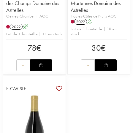
des Champs Domaine des
Martennes Domaine des
Astrelles
Astrelles
Gevrey-Chambertin AOC
Hautes-Côtes de Nuits AOC
2022
A
2022
A
Lot de 1 bouteille | 10 en
Lot de 1 bouteille | 13 en stock
stock
78
€
30
€
E-CAVISTE