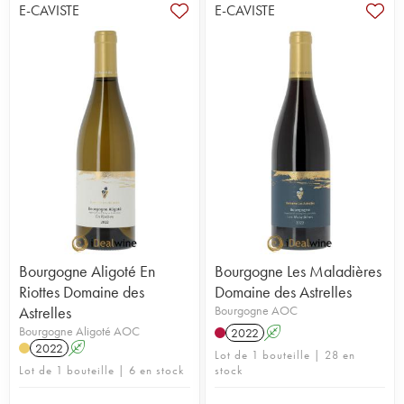
hectares de vignes en Côte de Nuits, à Gevrey-
E-CAVISTE
E-CAVISTE
Chambertin. Ils placent alors Julien Millet en tant
que vinificateur et Alex Debruère à la cuverie. En
plus des 11,7 hectares du domaine, quelques
achats de raisins sont effectués, cela leur permet
de composer une grande gamme comprenant 39
vins. Chaque vin représente donc un lieu-dit, un
terroir. Le travail à la vigne comme en cave est
donc soigné : respect de la vigne, tri effectué à la
vigne et en cuverie, l'extraction se fait par infusion,
des méthodes peu interventionnistes sont utilisées
en cave... La construction d'une nouvelle cuverie
pour le millésime 2024 démontre les
investissements du domaine pour produire les vins
les plus qualitatifs possibles.
Bourgogne Aligoté En
Bourgogne Les Maladières
Riottes Domaine des
Domaine des Astrelles
Astrelles
Bourgogne AOC
Bourgogne Aligoté AOC
2022
A
2022
A
Lot de 1 bouteille | 28 en
Lot de 1 bouteille | 6 en stock
stock