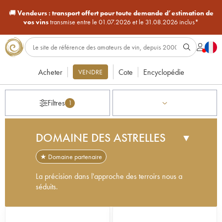
🚚
Vendeurs :
transport offert pour toute demande d’estimation de
vos vins
transmise entre le 01.07.2026 et le 31.08.2026 inclus*
Acheter
Cote
Encyclopédie
VENDRE
Filtres
1
DOMAINE DES ASTRELLES
▼
★ Domaine partenaire
La précision dans l'approche des terroirs nous a
séduits.
Le domaine les Astrelles est né en 2019 lorsque
Jean-Marie et Isabelle Chapier reprennent 11,7