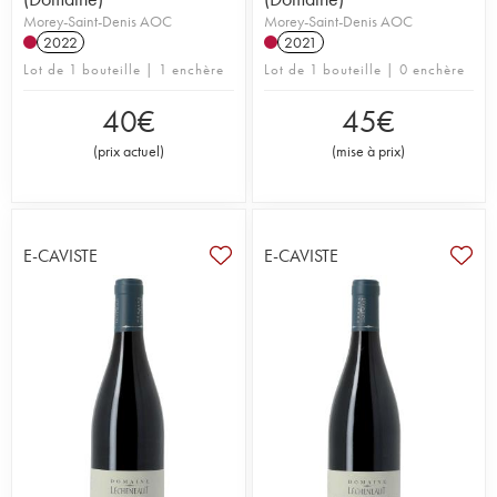
Morey-Saint-Denis AOC
Morey-Saint-Denis AOC
2022
2021
Lot de 1 bouteille | 1 enchère
Lot de 1 bouteille | 0 enchère
40
€
45
€
(
prix actuel
)
(
mise à prix
)
E-CAVISTE
E-CAVISTE