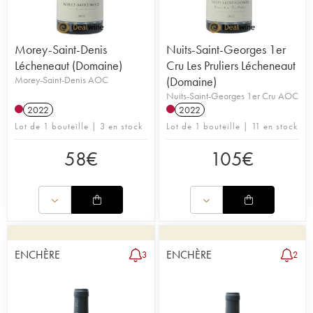
Morey-Saint-Denis
Nuits-Saint-Georges 1er
Lécheneaut (Domaine)
Cru Les Pruliers Lécheneaut
Morey-Saint-Denis AOC
(Domaine)
Nuits-Saint-Georges 1er Cru AOC
2022
2022
Lot de 1 bouteille | 3 en stock
Lot de 1 bouteille | 11 en stock
58
€
105
€
ENCHÈRE
ENCHÈRE
3
2