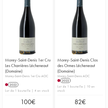
sur 18 appellations aujourd'hui) et modernisent ses
installations. Ensemble, ils produisent des vins dans
un style classique bourguignon, avec une bonne
densité mais sans excès et une expression franche
des terroirs. Ils s'appuient sur de superbes
parcelles sur les villages de Morey, Chambolle,
Vosne et Nuits. Le domaine n'y produit que des
rouges. Les vins font toujours preuve d'une très
grande précision au niveau des élevages et des
vinifications. Les prix sont demeurés raisonnables,
ce qui en fait une excellente référence de côte de
nuits.
Morey-Saint-Denis 1er Cru
Morey-Saint-Denis Clos
Les Charrières Lécheneaut
des Ormes Lécheneaut
(Domaine)
(Domaine)
Morey-Saint-Denis 1er Cru AOC
Morey-Saint-Denis AOC
2022
2022
Lot de 1 bouteille | 10 en
Lot de 1 bouteille | 4 en stock
stock
100
€
82
€