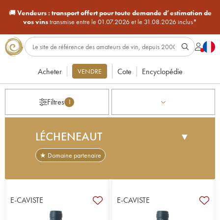
🚚
Vendeurs :
transport offert pour toute demande d’estimation de
vos vins
transmise entre le 01.07.2026 et le 31.08.2026 inclus*
Acheter
Cote
Encyclopédie
VENDRE
Filtres
1
LÉCHENEAUT
▼
★ Domaine partenaire
Le domaine Lécheneaut a été fondé à Nuits Saint-
Georges à la fin des années 1950, avec pour
commencer, 2,5 hectares de vignes. En 1986, les
E-CAVISTE
E-CAVISTE
deux fils de Fernand, Philippe et Vincent prennent
la relève, agrandissent le domaine (10 hectares