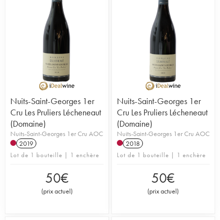
Nuits-Saint-Georges 1er
Nuits-Saint-Georges 1er
Cru Les Pruliers Lécheneaut
Cru Les Pruliers Lécheneaut
(Domaine)
(Domaine)
Nuits-Saint-Georges 1er Cru AOC
Nuits-Saint-Georges 1er Cru AOC
2019
2018
Lot de 1 bouteille | 1 enchère
Lot de 1 bouteille | 1 enchère
50
€
50
€
(
prix actuel
)
(
prix actuel
)