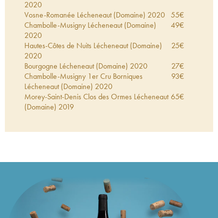
2020
Vosne-Romanée Lécheneaut (Domaine)
2020
55
€
Chambolle-Musigny Lécheneaut (Domaine)
49
€
2020
Hautes-Côtes de Nuits Lécheneaut (Domaine)
25
€
2020
Bourgogne Lécheneaut (Domaine)
2020
27
€
Chambolle-Musigny 1er Cru Borniques
93
€
Lécheneaut (Domaine)
2020
Morey-Saint-Denis Clos des Ormes Lécheneaut
65
€
(Domaine)
2019
Gevrey-Chambertin Lécheneaut (Domaine)
54
€
2019
Morey-Saint-Denis Lécheneaut (Domaine)
2019
59
€
Nuits-Saint-Georges 1er Cru Les Pruliers
65
€
Lécheneaut (Domaine)
2019
Nuits-Saint-Georges 1er Cru Les Damodes
61
€
Lécheneaut (Domaine)
2019
Vosne-Romanée Lécheneaut (Domaine)
2019
52
€
Nuits-Saint-Georges Lécheneaut (Domaine)
40
€
2019