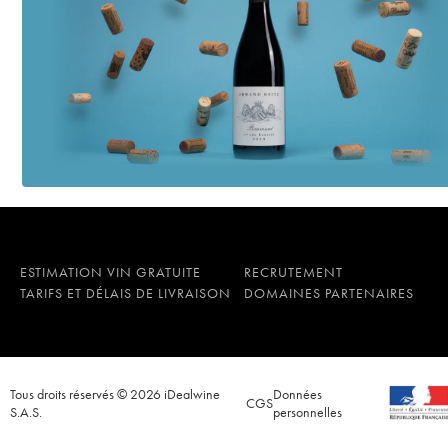
Emmanuel Parcé
201
Collioure La Rectori
Emmanuel Parcé
201
Collioure La Rectori
Emmanuel Parcé
201
Collioure La Rectorie
Emmanuel Parcé
201
Collioure La Rectorie
Emmanuel Parcé
201
Collioure La Rectori
Emmanuel Parcé
201
Collioure La Rectori
Emmanuel Parcé
201
ESTIMATION VIN GRATUITE
RECRUTEMENT
Collioure La Rectori
TARIFS ET DÉLAIS DE LIVRAISON
DOMAINES PARTENAIRES
Emmanuel Parcé
201
Banyuls La Rectorie 
Emmanuel Parcé
201
Collioure La Rectorie
Emmanuel Parcé
201
Tous droits réservés © 2026 iDealwine
Données
CGS
S.A.S.
personnelles
Collioure La Rectori
Emmanuel Parcé
201