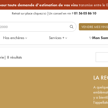
 pour toute demande d’estimation de vos vins
transmise entre le 
Retrait sur place
cliquez ici
|
Un conseil en vin ?
01 56 05 86 10
VENDRE MES VINS
Nos enchères
Services +
✨
Mon Som
rie
|
8 résultats
LA RE
A quelque
emblématiq
y a bientô
l’appellat