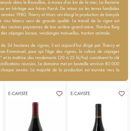
anyuls dans le Roussillon, à moins d'un km de la mer, La Rectorie fut
Banyuls dans le Roussillon, à moins d'un km de la mer, La Rectorie
en héritage aux frères Parcé. De retour sur les terres familiales
ise en héritage aux frères Parcé. De retour sur les terres familiales
s années 1980, Thierry et Marc ont élargi la production de banyuls
s années 1980, Thierry et Marc ont élargi la production de banyuls
 vins blancs secs de grande qualité. Le travail de la vigne est
e vins blancs secs de grande qualité. Le travail de la vigne est
des racines paysannes de leur arrière-grand-mère, Thérèse Reig :
des racines paysannes de leur arrière-grand-mère, Thérèse Reig
des cépages locaux, vendanges manuelles, traction animale.
n des cépages locaux, vendanges manuelles, traction animale.
e 34 hectares de vignes, il est aujourd’hui dirigé par Thierry et son
e 34 hectares de vignes, il est aujourd’hui dirigé par Thierry et
-Emmanuel, pour qui l'âge des vignes, la culture de cépages
Jean-Emmanuel, pour qui l'âge des vignes, la culture de cépages
" et la maîtrise des rendements (20 à 25 hl/ha) constituent la clé
x" et la maîtrise des rendements (20 à 25 hl/ha) constituent la clé
vinifications réussies. Le domaine met en bouteille environ 80 000
vinifications réussies. Le domaine met en bouteille environ 80 000
s chaque année. La majorité de la production est tournée vers la
s chaque année. La majorité de la production est tournée vers la
on des collioures rouges mais La Rectorie produit également des
ion des collioures rouges mais La Rectorie produit également des
nsi que des banyuls (15 % de la production). Les vins ne sont pas
nsi que des banyuls (15 % de la production). Les vins ne sont pas
E-CAVISTE
E-CAVISTE
des enjeux écologiques futurs, les deux vignerons convertissent petit
des enjeux écologiques futurs, les deux vignerons convertissent
eur domaine à la biodynamie et développent des cuvées parcellaires
petit leur domaine à la biodynamie et développent des cuvées
cro-terroirs qui souffrent moins de la sécheresse.
es sur des micro-terroirs qui souffrent moins de la sécheresse.
domaine incontournable du Roussillon que vous devez absolument
domaine incontournable du Roussillon que vous devez absolument