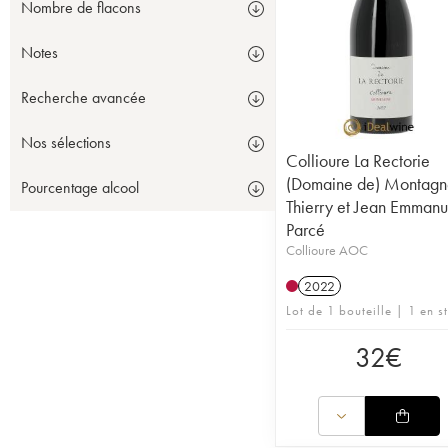
Nombre de flacons
Notes
Recherche avancée
Nos sélections
Collioure La Rectorie
(Domaine de) Montagn
Pourcentage alcool
Thierry et Jean Emmanu
Parcé
Collioure AOC
2022
Lot de 1 bouteille | 1 en s
32
€