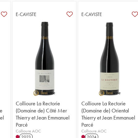
E-CAVISTE
E-CAVISTE
Collioure La Rectorie
Collioure La Rectorie
e
(Domaine de) Côté Mer
(Domaine de) Oriental
el
Thierry et Jean Emmanuel
Thierry et Jean Emmanuel
Parcé
Parcé
Collioure AOC
Collioure AOC
2023
2024