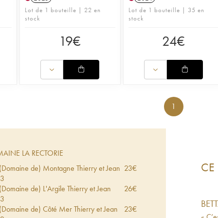
Lot de 1 bouteille | 22 en
Lot de 1 bouteille | 35 en
stock
stock
19
€
24
€
1
AINE LA RECTORIE
CE 
e (Domaine de) Montagne Thierry et Jean
23
€
23
 (Domaine de) L'Argile Thierry et Jean
26
€
23
BET
e (Domaine de) Côté Mer Thierry et Jean
23
€
« C’e