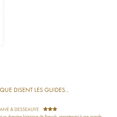
QUE DISENT LES GUIDES...
TANE & DESSEAUVE
st un domaine historique de Banyuls, appartenant à une grande