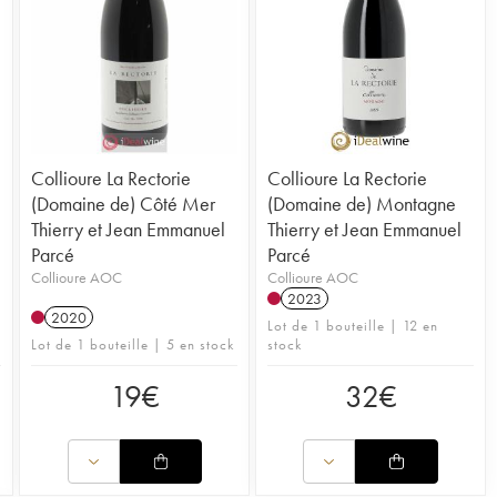
icle du blog sur le domaine La Rectorie
icle du blog sur le domaine La Rectorie
Collioure La Rectorie
Collioure La Rectorie
(Domaine de) Côté Mer
(Domaine de) Montagne
Thierry et Jean Emmanuel
Thierry et Jean Emmanuel
Parcé
Parcé
Collioure AOC
Collioure AOC
2023
2020
Lot de 1 bouteille | 12 en
Lot de 1 bouteille | 5 en stock
stock
19
€
32
€