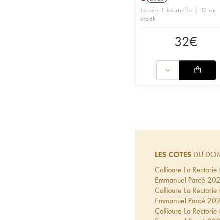
Lot de 1 bouteille | 12 en
stock
32
€
LES COTES
DU DOM
Collioure La Rectori
Emmanuel Parcé
20
Collioure La Rectorie
Emmanuel Parcé
20
Collioure La Rectori