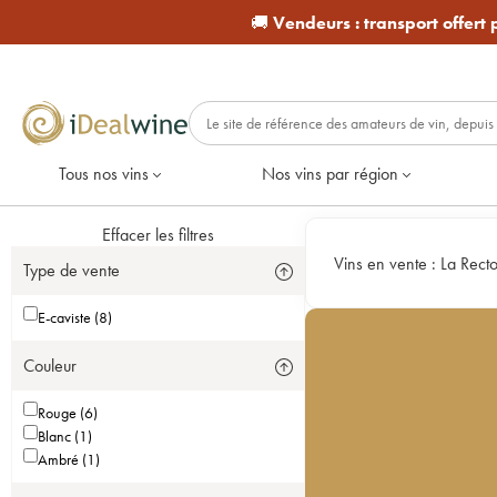
🚚
Vendeurs :
transport offert
Tous nos vins
Nos vins par région
Effacer les filtres
Vins en vente :
La Recto
Type de vente
E-caviste (8)
Couleur
Rouge (6)
Blanc (1)
Ambré (1)