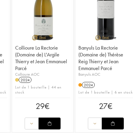
découvrir.
découvrir.
Lire l'art
Lire l'art
Collioure La Rectorie
Banyuls La Rectorie
e
(Domaine de) L'Argile
(Domaine de) Thérèse
el
Thierry et Jean Emmanuel
Reig Thierry et Jean
Parcé
Emmanuel Parcé
Collioure AOC
Banyuls AOC
2024
2024
Lot de 1 bouteille | 44 en
tock
stock
Lot de 1 bouteille | 6 en stock
29
€
27
€