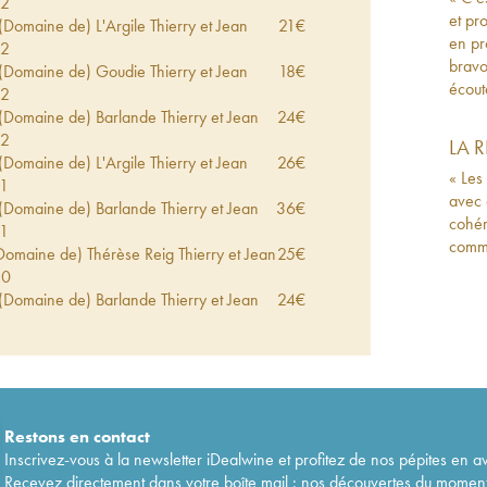
22
et pr
 (Domaine de) L'Argile Thierry et Jean
21
€
en pr
22
bravo
 (Domaine de) Goudie Thierry et Jean
18
€
écoute
22
 (Domaine de) Barlande Thierry et Jean
24
€
22
LA 
 (Domaine de) L'Argile Thierry et Jean
26
€
« Les
1
avec 
 (Domaine de) Barlande Thierry et Jean
36
€
cohér
1
comme
(Domaine de) Thérèse Reig Thierry et Jean
25
€
20
 (Domaine de) Barlande Thierry et Jean
24
€
20
e (Domaine de) Montagne Thierry et Jean
21
€
9
 (Domaine de) L'Argile Thierry et Jean
20
€
9
 (Domaine de) Oriental Thierry et Jean
17
€
Restons en
contact
9
Inscrivez-vous à la newsletter iDealwine et profitez de nos pépites en a
(Domaine de) Léon Parcé Thierry et Jean
18
€
Recevez directement dans votre boîte mail : nos découvertes du moment, 