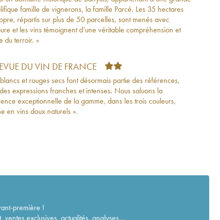
olifique famille de vignerons, la famille Parcé. Les 35 hectares
opre, répartis sur plus de 50 parcelles, sont menés avec
ure et les vins témoignent d’une véritable compréhension et
 du terroir. »
REVUE DU VIN DE FRANCE
 blancs et rouges secs font désormais partie des références,
des expressions franches et intenses. Nous saluons la
ence exceptionnelle de la gamme, dans les trois couleurs,
 en vins doux naturels ».
vant-première !
ventes exclusives, actualités, analyses...