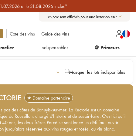
01.07.2026 et le 31.08.2026 inclus*
Les prix sont affichés pour une livraison en :
Cote des vins
Guide des vins
melier
Indispensables
🍇 Primeurs
Masquer les lots indisponibles
CTORIE
★ Domaine partenaire
s pas des côtes de Banuyls-sur-mer, La Rectorie est un domaine
ue du Roussillon, chargé d'histoire et de savoir-faire. C’est ici qu’il
t 40 ans, les deux frères Parcé se sont lancé un défi fou : ouvrir
ion jusqu’alors réservée aux vins rouges et rosés, au vin blanc.