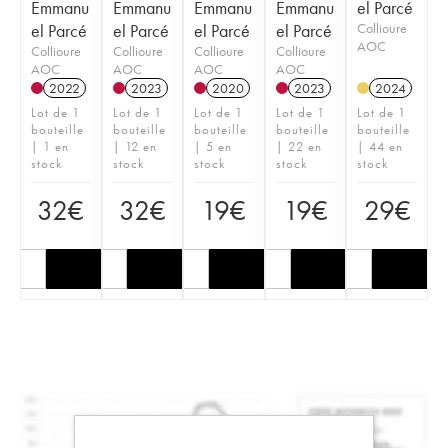
Emmanu
Emmanu
Emmanu
Emmanu
el Parcé
el Parcé
el Parcé
el Parcé
el Parcé
Collioure
AOC
Collioure
Collioure
Collioure
Collioure
AOC
AOC
AOC
AOC
2022
2023
2020
2023
2024
Lot de 1
Lot de 1
Lot de 1
Lot de 1
Lot de 1
bouteille
bouteille
bouteille
bouteille
bouteille
| 1 en
| 12 en
| 5 en
| 22 en
| 44 en
stock
stock
stock
stock
stock
32
€
32
€
19
€
19
€
29
€