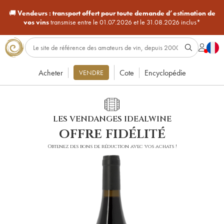
🚚
Vendeurs :
transport offert pour toute demande d’estimation de
vos vins
transmise entre le 01.07.2026 et le 31.08.2026 inclus*
Acheter
Cote
Encyclopédie
VENDRE
LES VENDANGES IDEALWINE
offre fidélité
Obtenez des bons de réduction avec vos achats !