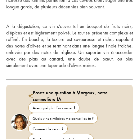
richesse des tannins permettent à ces cuvées d'envisager une très 
longue garde, de plusieurs décennies bien souvent. 
A la dégustation, ce vin s’ouvre tel un bouquet de fruits noirs, 
d'épices et est légèrement poivré. Le tout se présente complexe et 
raffiné. En bouche, la texture est savoureuse et riche, appelant 
des notes d'olives et se terminant dans une longue finale fraîche, 
enlevée par des notes de réglisse. Un superbe vin à accorder 
avec des plats au canard, une daube de bœuf, ou plus 
simplement avec une tapenade d’olives noires.
Posez une question à Margaux, notre
sommelière IA
Avec quel plat l'accorder ?
Quels vins similaires me conseilles-tu ?
Comment le servir ?