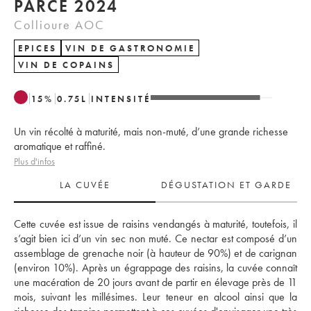
PARCÉ 2024
Collioure AOC
EPICES
VIN DE GASTRONOMIE
VIN DE COPAINS
15
%
0.75
L
INTENSITÉ
Un vin récolté à maturité, mais non-muté, d’une grande richesse
aromatique et raffiné.
Plus d'infos
LA CUVÉE
DÉGUSTATION ET GARDE
Cette cuvée est issue de raisins vendangés à maturité, toutefois, il 
s’agit bien ici d’un vin sec non muté. Ce nectar est composé d’un 
assemblage de grenache noir (à hauteur de 90%) et de carignan 
(environ 10%). Après un égrappage des raisins, la cuvée connaît 
une macération de 20 jours avant de partir en élevage près de 11 
mois, suivant les millésimes. Leur teneur en alcool ainsi que la 