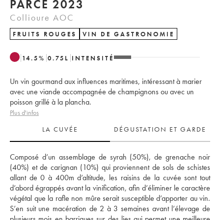
PARCÉ 2023
Collioure AOC
FRUITS ROUGES
VIN DE GASTRONOMIE
14.5
%
0.75
L
INTENSITÉ
Un vin gourmand aux influences maritimes, intéressant à marier
avec une viande accompagnée de champignons ou avec un
poisson grillé à la plancha.
Plus d'infos
LA CUVÉE
DÉGUSTATION ET GARDE
Composé d’un assemblage de syrah (50%), de grenache noir 
(40%) et de carignan (10%) qui proviennent de sols de schistes 
allant de 0 à 400m d’altitude, les raisins de la cuvée sont tout 
d’abord égrappés avant la vinification, afin d’éliminer le caractère 
végétal que la rafle non mûre serait susceptible d’apporter au vin. 
S’en suit une macération de 2 à 3 semaines avant l’élevage de 
plusieurs mois en barriques sur des lies qui permet une meilleure 