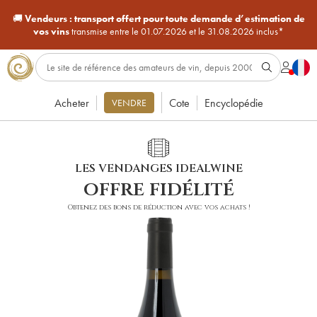
🚚
Vendeurs :
transport offert pour toute demande d’estimation de
vos vins
transmise entre le 01.07.2026 et le 31.08.2026 inclus*
Acheter
Cote
Encyclopédie
VENDRE
LES VENDANGES IDEALWINE
offre fidélité
Obtenez des bons de réduction avec vos achats !