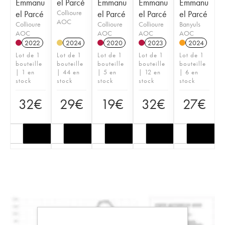
Emmanu
el Parcé
Emmanu
Emmanu
Emmanu
el Parcé
Collioure
el Parcé
el Parcé
el Parcé
AOC
Collioure
Collioure
Collioure
Banyuls
AOC
AOC
AOC
AOC
2022
2024
2020
2023
2024
Lot de 1
Lot de 1
Lot de 1
Lot de 1
Lot de 1
bouteille
bouteille
bouteille
bouteille
bouteille
| 1 en
| 44 en
| 5 en
| 12 en
| 6 en
stock
stock
stock
stock
stock
32
€
29
€
19
€
32
€
27
€