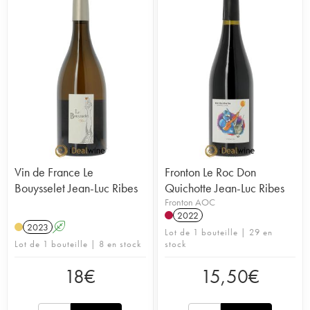
rangées et à y faire paître des moutons. La
négrette domine l'encépagement et permet de
produire des vins généreux, sincères et
délicieusement fruités.
Vin de France Le
Fronton Le Roc Don
Bouysselet Jean-Luc Ribes
Quichotte Jean-Luc Ribes
Fronton AOC
2022
2023
A
Lot de 1 bouteille | 29 en
Lot de 1 bouteille | 8 en stock
stock
18
€
15,50
€