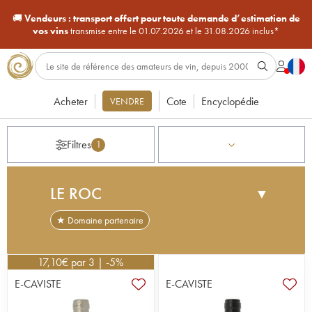
🚚
Vendeurs :
transport offert pour toute demande d’estimation de
vos vins
transmise entre le 01.07.2026 et le 31.08.2026 inclus*
Acheter
Cote
Encyclopédie
VENDRE
Filtres
1
LE ROC
▼
★ Domaine partenaire
Au cœur de l'appellation Fronton, entre le Tarn et
17,10
la Garonne, se trouve le domaine Le Roc. Bien
€
par 3 | -5%
qu'il ne dispose d'aucune certification, celui-ci
E-CAVISTE
E-CAVISTE
cultive ses 22 hectares de vignes selon des
principes raisonnés, n'hésitant pas à enherber les