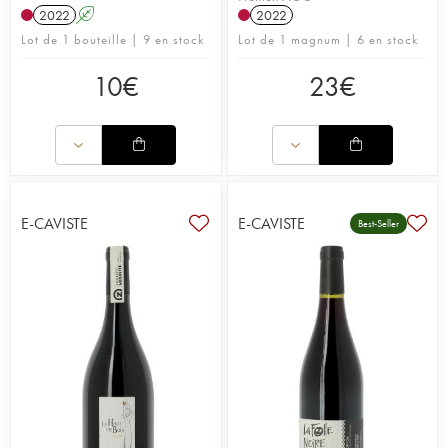
2022
A
2022
Lot de 1 bouteille | 9 en stock
Lot de 1 magnum | 6 en stock
10
€
23
€
E-CAVISTE
E-CAVISTE
Best-Seller