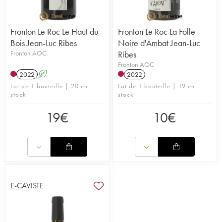
Fronton Le Roc Le Haut du
Fronton Le Roc La Folle
Bois Jean-Luc Ribes
Noire d'Ambat Jean-Luc
Fronton AOC
Ribes
Fronton AOC
2022
A
2022
Lot de 1 bouteille | 20 en
Lot de 1 bouteille | 19 en
stock
stock
19
€
10
€
E-CAVISTE