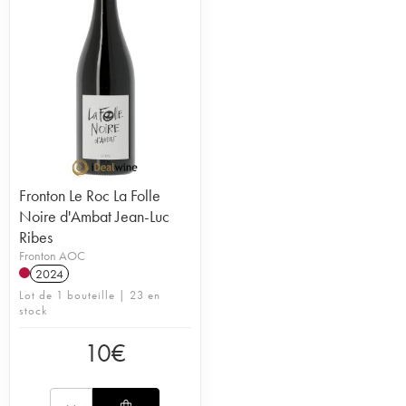
Fronton Le Roc La Folle
Noire d'Ambat Jean-Luc
Ribes
Fronton AOC
2024
Lot de 1 bouteille | 23 en
stock
10
€