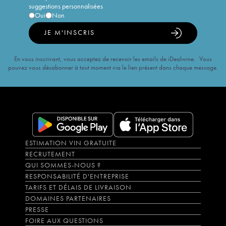
suggestions personnalisées
Oui
Non
JE M'INSCRIS
En vous inscrivant, vous acceptez de recevoir les emails de iDealwine. Vous
pouvez vous désabonner à tout moment via le lien présent dans chaque message.
ESTIMATION VIN GRATUITE
RECRUTEMENT
QUI SOMMES-NOUS ?
RESPONSABILITÉ D'ENTREPRISE
TARIFS ET DÉLAIS DE LIVRAISON
DOMAINES PARTENAIRES
PRESSE
FOIRE AUX QUESTIONS