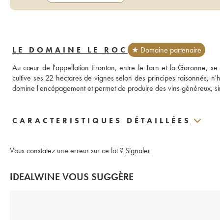
LE DOMAINE LE ROC
★ Domaine partenaire
Au cœur de l'appellation Fronton, entre le Tarn et la Garonne, se tr
cultive ses 22 hectares de vignes selon des principes raisonnés, n'h
domine l'encépagement et permet de produire des vins généreux, sinc
CARACTERISTIQUES DÉTAILLÉES
Vous constatez une erreur sur ce lot ?
Signaler
IDEALWINE VOUS SUGGÈRE