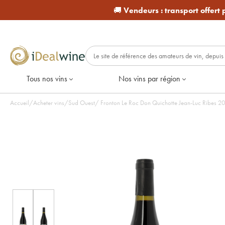
🚚
Vendeurs :
transport offert
Tous nos vins
Nos vins par région
Accueil
/
Acheter vins
/
Sud Ouest
/
Fronton