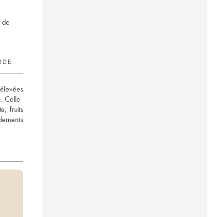
h de
RDE
élevées 
. Celle-
, fruits 
dements 