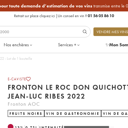
 pour toute demande d’estimation de vos vins
transmise entre le 
Retrait sur place
cliquez ici
|
Un conseil en vin ?
01 56 05 86 10
VENDRE MES VINS
Nos enchères
Services +
✨
Mon Som
 Le Roc Don Quichotte Jean-Luc Ribes 2022 - Lot de 1 bouteille
E-CAVISTE
FRONTON LE ROC DON QUICHOT
JEAN-LUC RIBES 2022
Fronton AOC
FRUITS NOIRS
VIN DE GASTRONOMIE
VIN DE G
13
%
0.75
L
INTENSITÉ