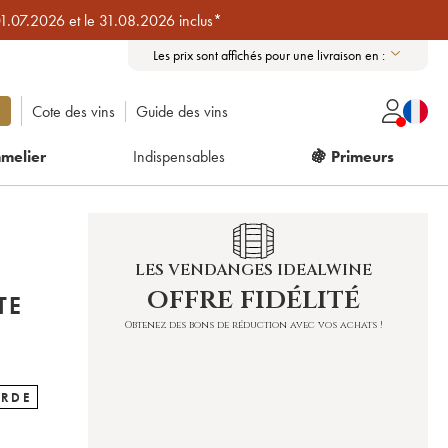
01.07.2026 et le 31.08.2026 inclus*
Les prix sont affichés pour une livraison en :
Cote des vins
Guide des vins
melier
Indispensables
🍇 Primeurs
LES VENDANGES IDEALWINE
offre fidélité
TE
Obtenez des bons de réduction avec vos achats !
ARDE