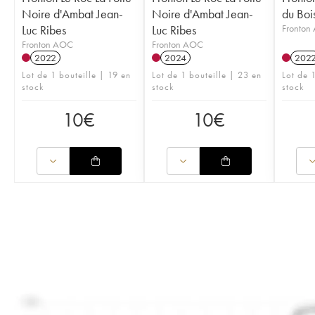
Noire d'Ambat Jean-
Noire d'Ambat Jean-
du Boi
Luc Ribes
Luc Ribes
Fronton
Fronton AOC
Fronton AOC
2022
2024
202
Lot de 1 bouteille | 19 en
Lot de 1 bouteille | 23 en
Lot de 
stock
stock
stock
10
€
10
€