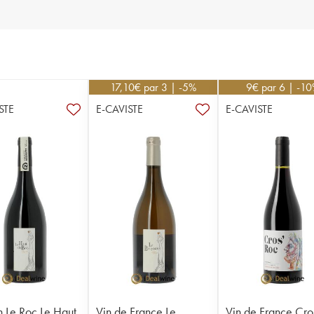
17,10
€
par 3 | -5%
9
€
par 6 | -1
STE
E-CAVISTE
E-CAVISTE
n Le Roc Le Haut
Vin de France Le
Vin de France Cro