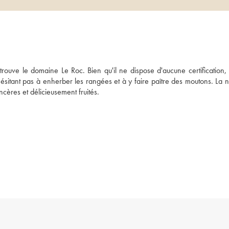
ouve le domaine Le Roc. Bien qu'il ne dispose d'aucune certification, ce
ésitant pas à enherber les rangées et à y faire paître des moutons. La né
ères et délicieusement fruités.