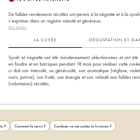
De faibles rendements récoltés ont permis à la négrette et à la syra
s’exprimer dans un registre velouté et généreux.
Plus d'infos
LA CUVÉE
DÉGUSTATION ET GA
Syrah et négrette ont été minutieusement sélectionnées et ont été 
en foudre et en barriques pendant 18 mois pour réaliser cette cuvée
ci doit son intensité, sa générosité, son aromatique (réglisse, violette
noirs, poivre), son fruité, son énergie et son velouté aux faibles ren
(volontaires) récoltés. 
tu ?
Comment le servir ?
Combien va me coûter la livraison ?