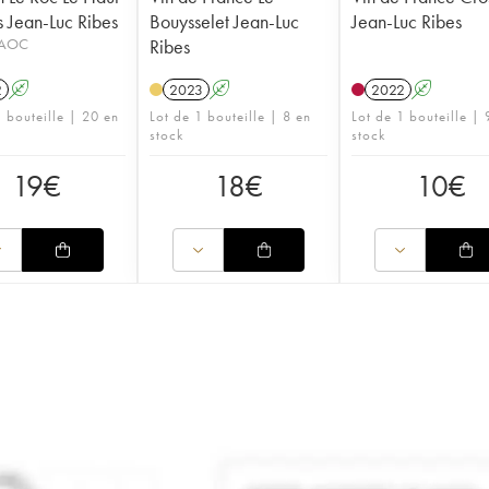
s Jean-Luc Ribes
Bouysselet Jean-Luc
Jean-Luc Ribes
 AOC
Ribes
2
A
2023
A
2022
A
1 bouteille | 20 en
Lot de 1 bouteille | 8 en
Lot de 1 bouteille | 
stock
stock
19
€
18
€
10
€