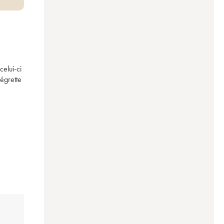
lui-ci 
grette 