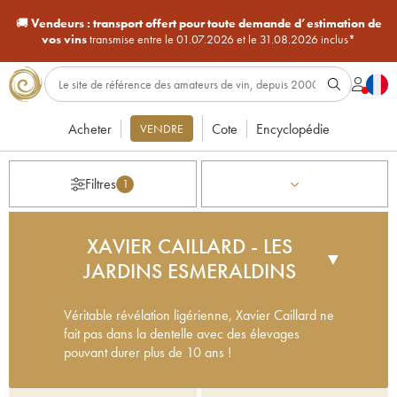
🚚
Vendeurs :
transport offert pour toute demande d’estimation de
vos vins
transmise entre le 01.07.2026 et le 31.08.2026 inclus*
Acheter
Cote
Encyclopédie
VENDRE
Filtres
1
XAVIER CAILLARD - LES
▼
JARDINS ESMERALDINS
Véritable révélation ligérienne, Xavier Caillard ne
fait pas dans la dentelle avec des élevages
pouvant durer plus de 10 ans !
Au cœur du vignoble de Saumur, sur les calcaires