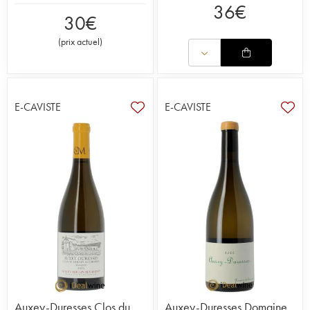
36
€
30
€
(
prix actuel
)
E-CAVISTE
E-CAVISTE
Auxey-Duresses Clos du
Auxey-Duresses Domaine