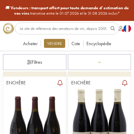
🚚
Vendeurs :
transport offert pour toute demande d’estimation de
vos vins
transmise entre le 01.07.2026 et le 31.08.2026 inclus*
Acheter
Cote
Encyclopédie
VENDRE
Filtres
ENCHÈRE
ENCHÈRE