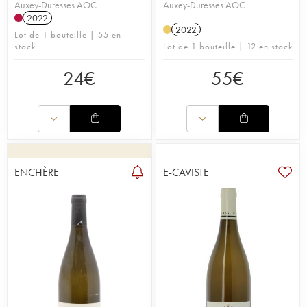
Auxey-Duresses AOC
Auxey-Duresses AOC
2022
2022
Lot de 1 bouteille | 55 en
stock
Lot de 1 bouteille | 12 en stock
24
€
55
€
ENCHÈRE
E-CAVISTE