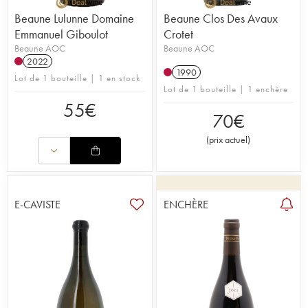
Beaune Lulunne Domaine
Beaune Clos Des Avaux
Emmanuel Giboulot
Crotet
Beaune AOC
Beaune AOC
2022
1990
Lot de 1 bouteille | 1 en stock
Lot de 1 bouteille | 1 enchère
55
€
70
€
(
prix actuel
)
E-CAVISTE
ENCHÈRE