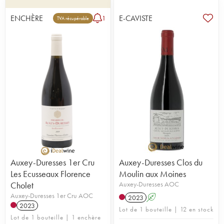
ENCHÈRE
E-CAVISTE
1
TVA récupérable
Auxey-Duresses 1er Cru
Auxey-Duresses Clos du
Les Ecusseaux Florence
Moulin aux Moines
Cholet
Auxey-Duresses AOC
Auxey-Duresses 1er Cru AOC
2023
A
2023
Lot de 1 bouteille | 12 en stock
Lot de 1 bouteille | 1 enchère