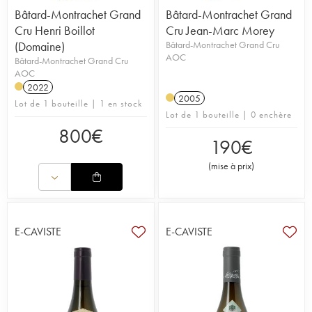
Bâtard-Montrachet Grand
Bâtard-Montrachet Grand
Cru Henri Boillot
Cru Jean-Marc Morey
(Domaine)
Bâtard-Montrachet Grand Cru
AOC
Bâtard-Montrachet Grand Cru
AOC
2022
2005
Lot de 1 bouteille | 1 en stock
Lot de 1 bouteille | 0 enchère
800
€
190
€
(
mise à prix
)
E-CAVISTE
E-CAVISTE