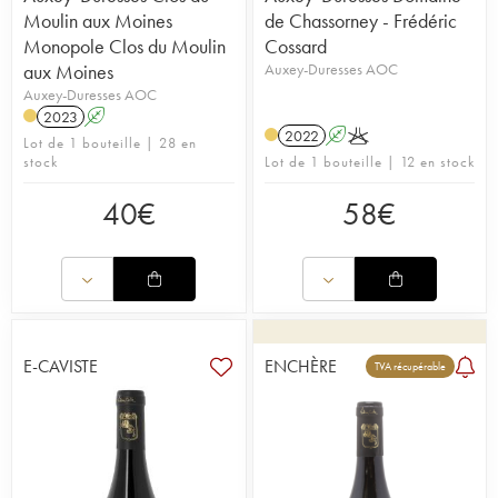
Moulin aux Moines
de Chassorney - Frédéric
Monopole Clos du Moulin
Cossard
aux Moines
Auxey-Duresses AOC
Auxey-Duresses AOC
2023
A
2022
A
K
Lot de 1 bouteille | 28 en
stock
Lot de 1 bouteille | 12 en stock
40
€
58
€
E-CAVISTE
ENCHÈRE
TVA récupérable