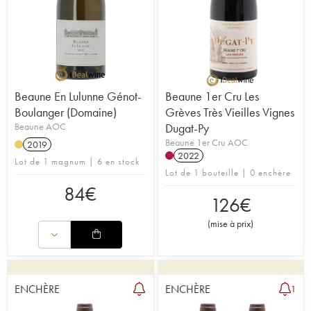
Beaune En Lulunne Génot-
Beaune 1er Cru Les
Boulanger (Domaine)
Grèves Très Vieilles Vignes
Beaune AOC
Dugat-Py
Beaune 1er Cru AOC
2019
2022
Lot de 1 magnum | 6 en stock
Lot de 1 bouteille | 0 enchère
84
€
126
€
(
mise à prix
)
ENCHÈRE
ENCHÈRE
1