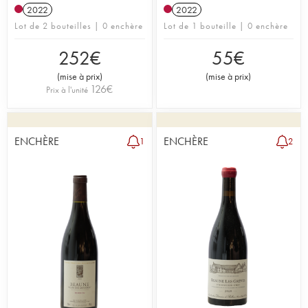
2022
2022
Lot de 2 bouteilles | 0 enchère
Lot de 1 bouteille | 0 enchère
252
€
55
€
(
mise à prix
)
(
mise à prix
)
126
€
Prix à l'unité
ENCHÈRE
ENCHÈRE
1
2