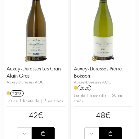
Auxey-Duresses Les Crais
Auxey-Duresses Pierre
Alain Gras
Boisson
Auxey-Duresses AOC
Auxey-Duresses AOC
2020
2023
Lot de 1 bouteille | 50 en
Lot de 1 bouteille | 8 en stock
stock
42
€
48
€