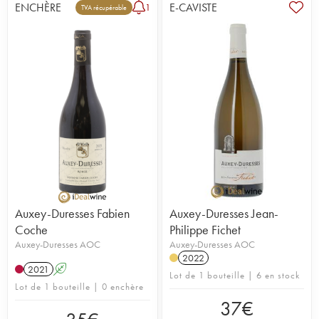
ENCHÈRE
E-CAVISTE
1
TVA récupérable
Auxey-Duresses Fabien
Auxey-Duresses Jean-
Coche
Philippe Fichet
Auxey-Duresses AOC
Auxey-Duresses AOC
2022
2021
A
Lot de 1 bouteille | 6 en stock
Lot de 1 bouteille | 0 enchère
37
€