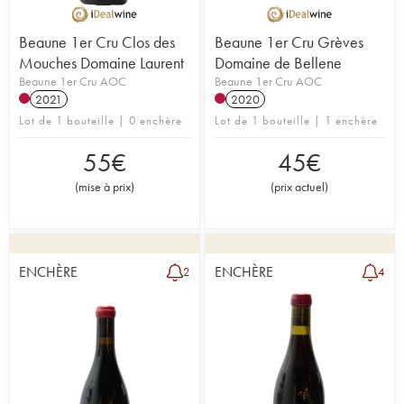
Beaune 1er Cru Clos des
Beaune 1er Cru Grèves
Mouches Domaine Laurent
Domaine de Bellene
Beaune 1er Cru AOC
Beaune 1er Cru AOC
2021
2020
Lot de 1 bouteille | 0 enchère
Lot de 1 bouteille | 1 enchère
55
€
45
€
(
mise à prix
)
(
prix actuel
)
ENCHÈRE
ENCHÈRE
2
4