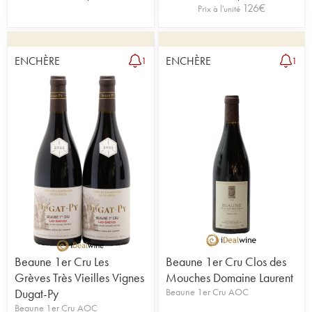
126
€
Prix à l'unité
ENCHÈRE
ENCHÈRE
1
1
Beaune 1er Cru Les
Beaune 1er Cru Clos des
Grèves Très Vieilles Vignes
Mouches Domaine Laurent
Dugat-Py
Beaune 1er Cru AOC
Beaune 1er Cru AOC