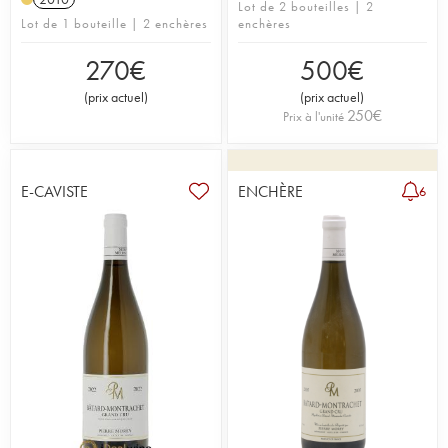
Lot de 2 bouteilles | 2
Lot de 1 bouteille | 2 enchères
enchères
270
€
500
€
(
prix actuel
)
(
prix actuel
)
250
€
Prix à l'unité
E-CAVISTE
ENCHÈRE
6