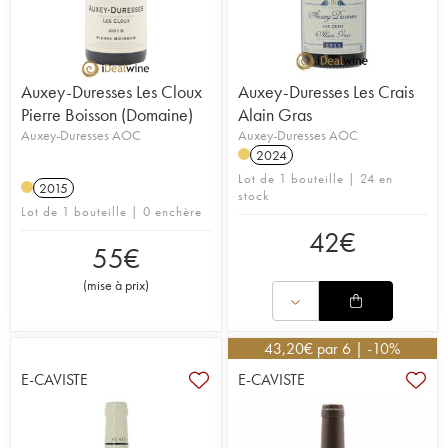
Auxey-Duresses Les Cloux
Auxey-Duresses Les Crais
Pierre Boisson (Domaine)
Alain Gras
Auxey-Duresses AOC
Auxey-Duresses AOC
2024
Lot de 1 bouteille | 24 en
2015
stock
Lot de 1 bouteille | 0 enchère
42
€
55
€
(
mise à prix
)
43,20
€
par 6 | -10%
E-CAVISTE
E-CAVISTE