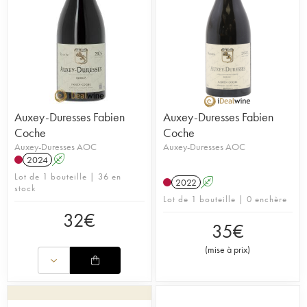
Auxey-Duresses Fabien
Auxey-Duresses Fabien
Coche
Coche
Auxey-Duresses AOC
Auxey-Duresses AOC
2024
A
Lot de 1 bouteille | 36 en
2022
A
stock
Lot de 1 bouteille | 0 enchère
32
€
35
€
(
mise à prix
)