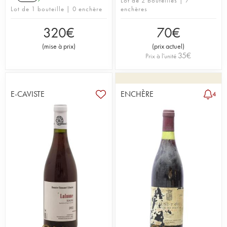
Lot de 2 bouteilles | 7
Lot de 1 bouteille | 0 enchère
enchères
320
€
70
€
(
mise à prix
)
(
prix actuel
)
35
€
Prix à l'unité
E-CAVISTE
ENCHÈRE
4