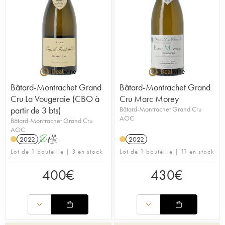
Bâtard-Montrachet Grand
Bâtard-Montrachet Grand
Cru La Vougeraie (CBO à
Cru Marc Morey
partir de 3 bts)
Bâtard-Montrachet Grand Cru
AOC
Bâtard-Montrachet Grand Cru
AOC
2022
A
T
2022
Lot de 1 bouteille | 3 en stock
Lot de 1 bouteille | 11 en stock
400
€
430
€