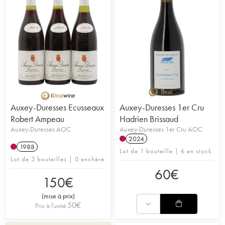
Auxey-Duresses Ecusseaux
Auxey-Duresses 1er Cru
Robert Ampeau
Hadrien Brissaud
Auxey-Duresses AOC
Auxey-Duresses 1er Cru AOC
2024
1988
Lot de 1 bouteille | 6 en stock
Lot de 3 bouteilles | 0 enchère
60
€
150
€
(
mise à prix
)
50
€
Prix à l'unité