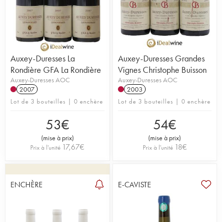
Auxey-Duresses La
Auxey-Duresses Grandes
Rondière GFA La Rondière
Vignes Christophe Buisson
Auxey-Duresses AOC
Auxey-Duresses AOC
2007
2003
Lot de 3 bouteilles | 0 enchère
Lot de 3 bouteilles | 0 enchère
53
€
54
€
(
mise à prix
)
(
mise à prix
)
17,67
€
18
€
Prix à l'unité
Prix à l'unité
ENCHÈRE
E-CAVISTE