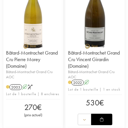
Bâtard-Montrachet Grand
Bâtard-Montrachet Grand
Cru Pierre Morey
Cru Vincent Girardin
(Domaine)
(Domaine)
Bâtard-Montrachet Grand Cru
Bâtard-Montrachet Grand Cru
AOC
AOC
2022
A
2003
A
S
Lot de 1 bouteille | 1 en stock
Lot de 1 bouteille | 8 enchères
530
€
270
€
(
prix actuel
)