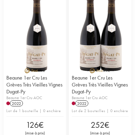
Beaune 1er Cru Les
Beaune 1er Cru Les
Grèves Très Vieilles Vignes
Grèves Très Vieilles Vignes
Dugat-Py
Dugat-Py
Beaune 1er Cru AOC
Beaune 1er Cru AOC
2022
2022
Lot de 1 bouteille | 0 enchère
Lot de 2 bouteilles | 0 enchère
126
€
252
€
(
mise à prix
)
(
mise à prix
)