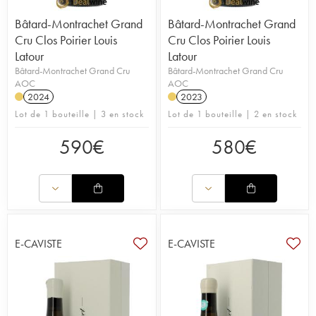
Bâtard-Montrachet Grand
Bâtard-Montrachet Grand
Cru Clos Poirier Louis
Cru Clos Poirier Louis
Latour
Latour
Bâtard-Montrachet Grand Cru
Bâtard-Montrachet Grand Cru
AOC
AOC
2024
2023
Lot de 1 bouteille | 3 en stock
Lot de 1 bouteille | 2 en stock
590
€
580
€
E-CAVISTE
E-CAVISTE