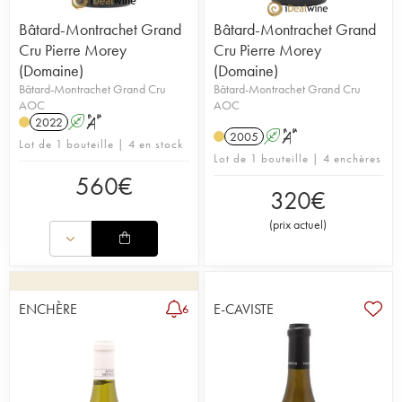
Bâtard-Montrachet Grand
Bâtard-Montrachet Grand
Cru Pierre Morey
Cru Pierre Morey
(Domaine)
(Domaine)
Bâtard-Montrachet Grand Cru
Bâtard-Montrachet Grand Cru
AOC
AOC
2022
A
S
2005
A
S
Lot de 1 bouteille | 4 en stock
Lot de 1 bouteille | 4 enchères
560
€
320
€
(
prix actuel
)
ENCHÈRE
E-CAVISTE
6