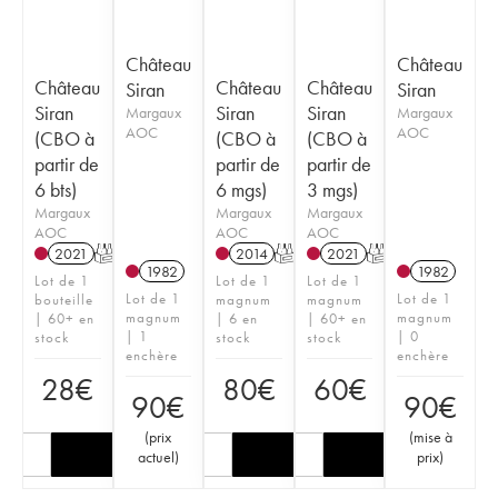
Château
Château
Château
Château
Château
Siran
Siran
Siran
Siran
Siran
Margaux
Margaux
AOC
AOC
(CBO à
(CBO à
(CBO à
partir de
partir de
partir de
6 bts)
6 mgs)
3 mgs)
Margaux
Margaux
Margaux
AOC
AOC
AOC
2021
T
2014
T
2021
T
1982
1982
Lot de 1
Lot de 1
Lot de 1
Lot de 1
Lot de 1
bouteille
magnum
magnum
magnum
magnum
| 60+ en
| 6 en
| 60+ en
| 1
| 0
stock
stock
stock
enchère
enchère
28
€
80
€
60
€
90
€
90
€
(
prix
(
mise à
actuel
)
prix
)