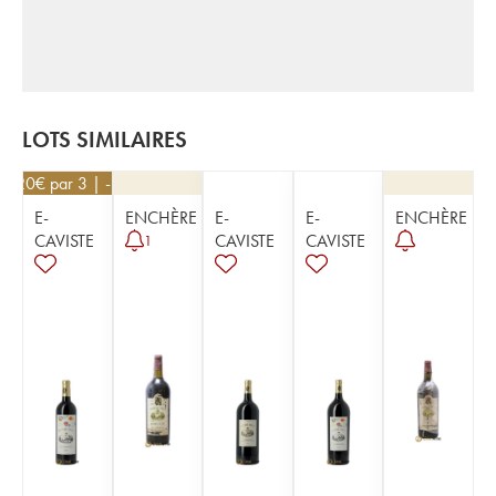
LOTS SIMILAIRES
25,20
€
par 3 | -10%
E-
ENCHÈRE
E-
E-
ENCHÈRE
CAVISTE
CAVISTE
CAVISTE
1