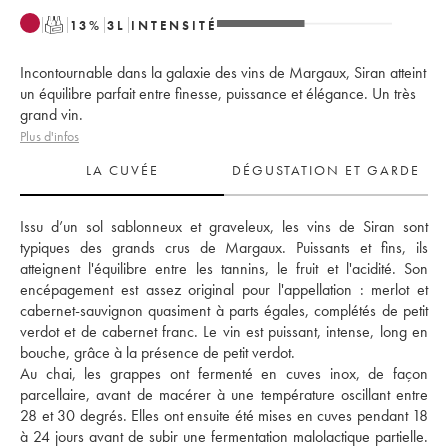
T
13
%
3
L
INTENSITÉ
Incontournable dans la galaxie des vins de Margaux, Siran atteint
un équilibre parfait entre finesse, puissance et élégance. Un très
grand vin.
Plus d'infos
LA CUVÉE
DÉGUSTATION ET GARDE
Issu d’un sol sablonneux et graveleux, les vins de Siran sont 
typiques des grands crus de Margaux. Puissants et fins, ils 
atteignent l'équilibre entre les tannins, le fruit et l'acidité. Son 
encépagement est assez original pour l'appellation : merlot et 
cabernet-sauvignon quasiment à parts égales, complétés de petit 
verdot et de cabernet franc. Le vin est puissant, intense, long en 
bouche, grâce à la présence de petit verdot. 
Au chai, les grappes ont fermenté en cuves inox, de façon 
parcellaire, avant de macérer à une température oscillant entre 
28 et 30 degrés. Elles ont ensuite été mises en cuves pendant 18 
à 24 jours avant de subir une fermentation malolactique partielle. 