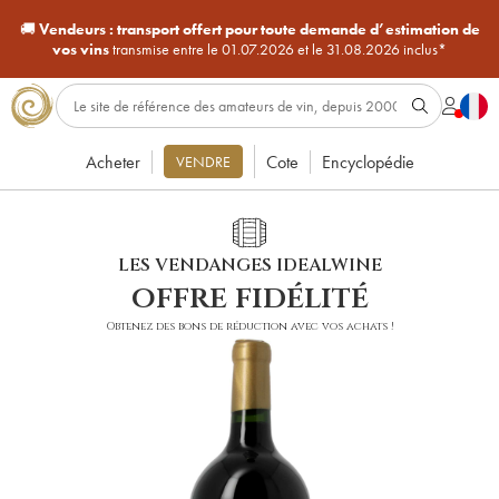
🚚
Vendeurs :
transport offert pour toute demande d’estimation de
vos vins
transmise entre le 01.07.2026 et le 31.08.2026 inclus*
Acheter
Cote
Encyclopédie
VENDRE
LES VENDANGES IDEALWINE
offre fidélité
Obtenez des bons de réduction avec vos achats !