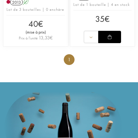
2013
A
Lot de 1 bouteille | 4 en stock
Lot de 3 bouteilles | 0 enchère
35
€
40
€
(
mise à prix
)
13,33
€
Prix à l'unité
1