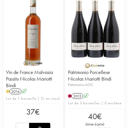
Vin de France Malvasia
Patrimonio Porcellese
Passitu Nicolas Mariotti
Nicolas Mariotti Bindi
Bindi
Patrimonio AOC
2016
A
2013
A
Lot de 1 bouteille | 21 en stock
Lot de 3 bouteilles | 0 enchère
37
€
40
€
(
mise à prix
)