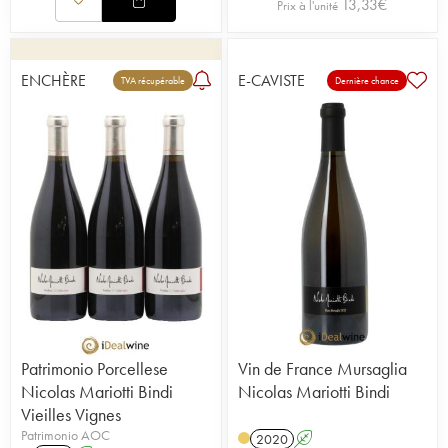
13,33
€
Prix à l'unité
ENCHÈRE
E-CAVISTE
TVA récupérable
Dernière chance
Patrimonio Porcellese
Vin de France Mursaglia
Nicolas Mariotti Bindi
Nicolas Mariotti Bindi
Vieilles Vignes
Patrimonio AOC
2020
A