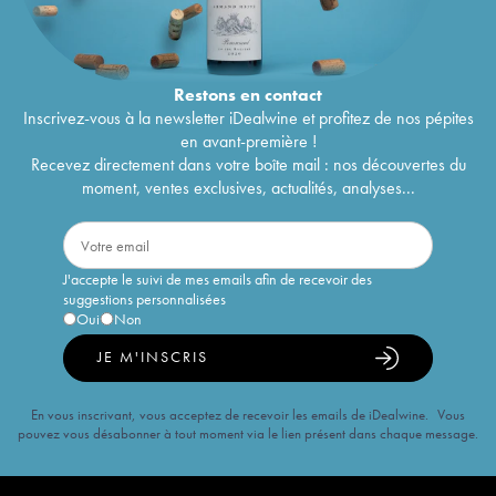
Restons en
contact
Inscrivez-vous à la newsletter iDealwine et profitez de nos pépites
en avant-première !
Recevez directement dans votre boîte mail : nos découvertes du
moment, ventes exclusives, actualités, analyses...
J'accepte le suivi de mes emails afin de recevoir des
suggestions personnalisées
Oui
Non
JE M'INSCRIS
En vous inscrivant, vous acceptez de recevoir les emails de iDealwine. Vous
pouvez vous désabonner à tout moment via le lien présent dans chaque message.