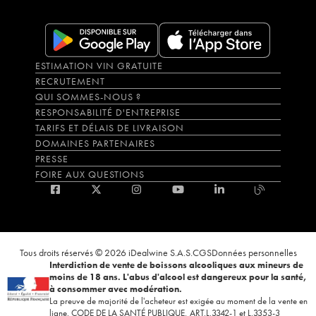
ESTIMATION VIN GRATUITE
RECRUTEMENT
QUI SOMMES-NOUS ?
RESPONSABILITÉ D'ENTREPRISE
TARIFS ET DÉLAIS DE LIVRAISON
DOMAINES PARTENAIRES
PRESSE
FOIRE AUX QUESTIONS
Tous droits réservés © 2026 iDealwine S.A.S.
CGS
Données personnelles
Interdiction de vente de boissons alcooliques aux mineurs de
moins de 18 ans. L'abus d'alcool est dangereux pour la santé,
à consommer avec modération.
La preuve de majorité de l'acheteur est exigée au moment de la vente en
ligne. CODE DE LA SANTÉ PUBLIQUE, ART.L.3342-1 et L.3353-3