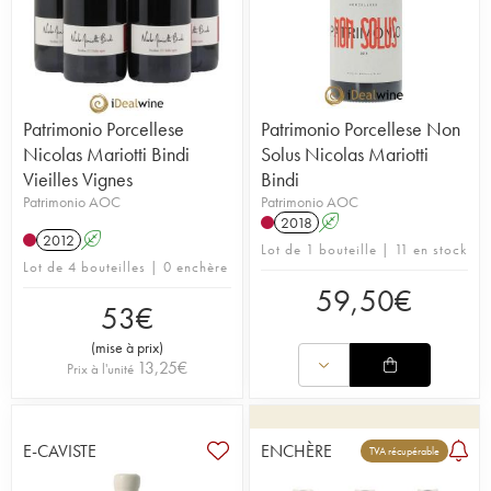
Patrimonio Porcellese
Patrimonio Porcellese Non
Nicolas Mariotti Bindi
Solus Nicolas Mariotti
Vieilles Vignes
Bindi
Patrimonio AOC
Patrimonio AOC
2018
A
2012
A
Lot de 1 bouteille | 11 en stock
Lot de 4 bouteilles | 0 enchère
59,50
€
53
€
(
mise à prix
)
13,25
€
Prix à l'unité
E-CAVISTE
ENCHÈRE
TVA récupérable