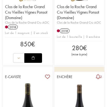
Clos de la Roche Grand
Clos de la Roche Grand
Cru Vieilles Vignes Ponsot
Cru Vieilles Vignes Ponsot
(Domaine)
(Domaine)
Clos de la Roche Grand Cru AOC
Clos de la Roche Grand Cru AOC
2018
2018
Lot de 1 magnum | 2 en stock
Lot de 1 bouteille | 0 enchère
850
€
280
€
(
mise à prix
)
E-CAVISTE
ENCHÈRE
2