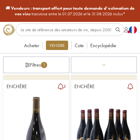
🚚
Vendeurs :
transport offert pour toute demande d’estimation de
vos vins
transmise entre le 01.07.2026 et le 31.08.2026 inclus*
Acheter
Cote
Encyclopédie
VENDRE
Filtres
1
ENCHÈRE
ENCHÈRE
3