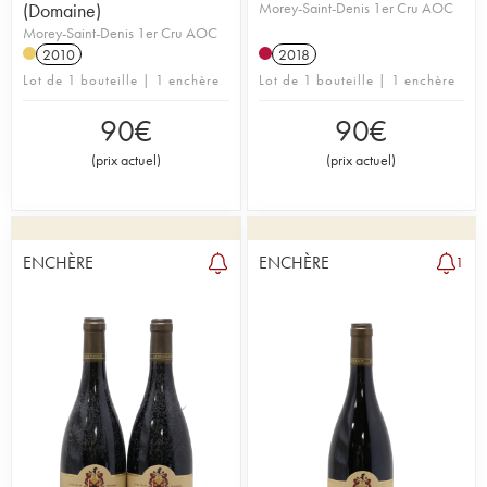
(Domaine)
Morey-Saint-Denis 1er Cru AOC
Morey-Saint-Denis 1er Cru AOC
2010
2018
Lot de 1 bouteille | 1 enchère
Lot de 1 bouteille | 1 enchère
90
€
90
€
(
prix actuel
)
(
prix actuel
)
ENCHÈRE
ENCHÈRE
1