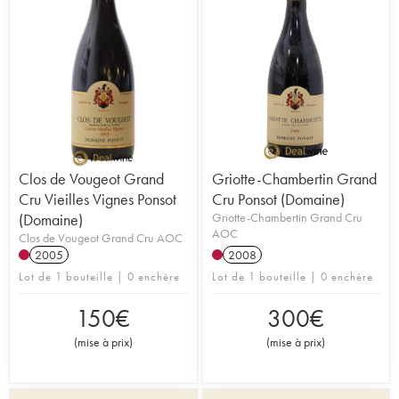
Clos de Vougeot Grand
Griotte-Chambertin Grand
Cru Vieilles Vignes Ponsot
Cru Ponsot (Domaine)
(Domaine)
Griotte-Chambertin Grand Cru
AOC
Clos de Vougeot Grand Cru AOC
2005
2008
Lot de 1 bouteille | 0 enchère
Lot de 1 bouteille | 0 enchère
150
€
300
€
(
mise à prix
)
(
mise à prix
)