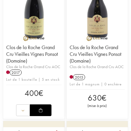
Clos de la Roche Grand
Clos de la Roche Grand
Cru Vieilles Vignes Ponsot
Cru Vieilles Vignes Ponsot
(Domaine)
(Domaine)
Clos de la Roche Grand Cru AOC
Clos de la Roche Grand Cru AOC
2017
2015
Lot de 1 bouteille | 5 en stock
Lot de 1 magnum | 0 enchère
400
€
630
€
(
mise à prix
)