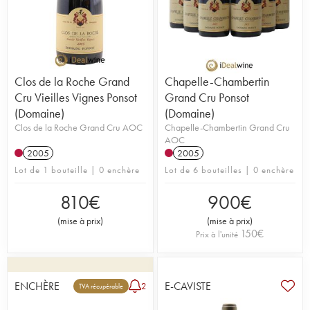
Clos de la Roche Grand
Chapelle-Chambertin
Cru Vieilles Vignes Ponsot
Grand Cru Ponsot
(Domaine)
(Domaine)
Clos de la Roche Grand Cru AOC
Chapelle-Chambertin Grand Cru
AOC
2005
2005
Lot de 1 bouteille | 0 enchère
Lot de 6 bouteilles | 0 enchère
810
€
900
€
(
mise à prix
)
(
mise à prix
)
150
€
Prix à l'unité
ENCHÈRE
E-CAVISTE
2
TVA récupérable