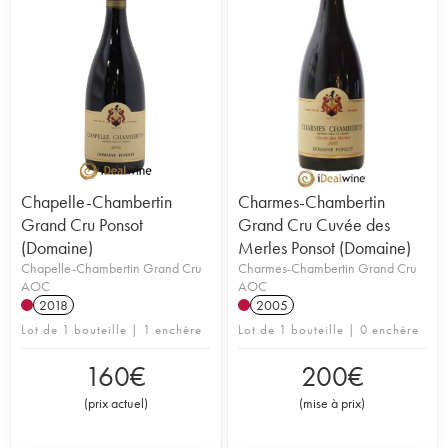
Chapelle-Chambertin
Charmes-Chambertin
Grand Cru Ponsot
Grand Cru Cuvée des
(Domaine)
Merles Ponsot (Domaine)
Chapelle-Chambertin Grand Cru
Charmes-Chambertin Grand Cru
AOC
AOC
2018
2005
Lot de 1 bouteille | 1 enchère
Lot de 1 bouteille | 0 enchère
160
€
200
€
(
prix actuel
)
(
mise à prix
)