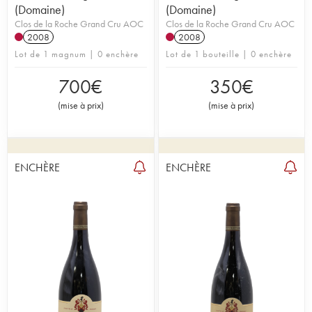
(Domaine)
(Domaine)
Clos de la Roche Grand Cru AOC
Clos de la Roche Grand Cru AOC
2008
2008
Lot de 1 magnum | 0 enchère
Lot de 1 bouteille | 0 enchère
700
€
350
€
(
mise à prix
)
(
mise à prix
)
ENCHÈRE
ENCHÈRE