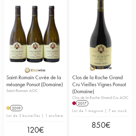
Saint-Romain Cuvée de la
Clos de la Roche Grand
mésange Ponsot (Domaine)
Cru Vieilles Vignes Ponsot
Saint-Romain AOC
(Domaine)
Clos de la Roche Grand Cru AOC
2017
2019
Lot de 1 magnum | 7 en stock
Lot de 3 bouteilles | 1 enchère
850
€
120
€