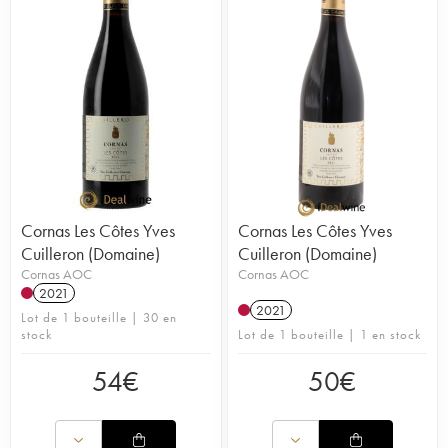
Cornas Les Côtes Yves
Cornas Les Côtes Yves
Cuilleron (Domaine)
Cuilleron (Domaine)
Cornas AOC
Cornas AOC
2021
2021
Lot de 1 bouteille | 30 en
stock
Lot de 1 bouteille | 1 en stock
54
€
50
€