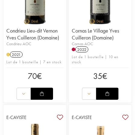
Condrieu Lieu-dit Vernon
Cornas Le Village Yves
Yves Cuilleron (Domaine)
Cuilleron (Domaine)
Condrieu AOC
Cornas AOC
2022
2021
Lot de 1 bouteille | 10 en
Lot de 1 bouteille | 7 en stock
stock
70
€
35
€
E-CAVISTE
E-CAVISTE