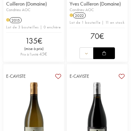
Cuilleron (Domaine)
Yves Cuilleron (Domaine)
Condrieu AOC
Condrieu AOC
2022
2015
Lot de 1 bouteille | 11 en stock
Lot de 3 bouteilles | 0 enchère
70
€
135
€
(
mise à prix
)
45
€
Prix à l'unité
E-CAVISTE
E-CAVISTE