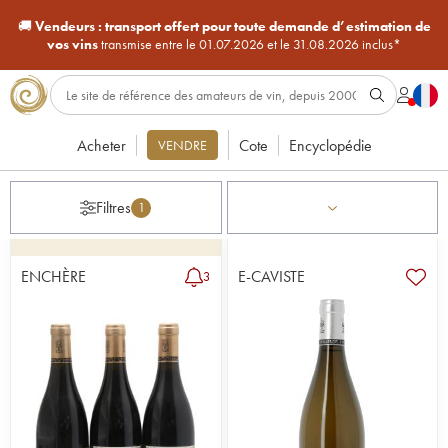
🚚
Vendeurs :
transport offert pour toute demande d’estimation de
vos vins
transmise entre le 01.07.2026 et le 31.08.2026 inclus*
Acheter
Cote
Encyclopédie
VENDRE
Filtres
1
ENCHÈRE
E-CAVISTE
3