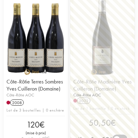
Côte-Rôtie Terres Sombres
Côte-Rôtie Madinière Yves
Yves Cuilleron (Domaine)
Cuilleron (Domaine)
Côte-Rôtie AOC
Côte-Rôtie AOC
2022
2008
Lot de 1 bouteille | 0 en stock
Lot de 3 bouteilles | 0 enchère
50,50
€
120
€
(
mise à prix
)