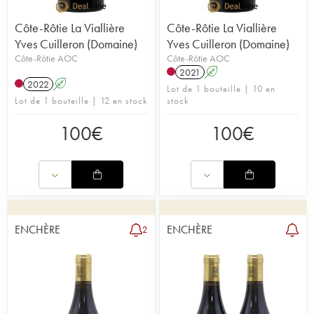
Côte-Rôtie La Viallière
Côte-Rôtie La Viallière
Yves Cuilleron (Domaine)
Yves Cuilleron (Domaine)
Côte-Rôtie AOC
Côte-Rôtie AOC
2021
A
2022
A
Lot de 1 bouteille | 10 en
Lot de 1 bouteille | 12 en stock
stock
100
€
100
€
ENCHÈRE
ENCHÈRE
2