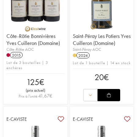
Côte-Rôtie Bonnivières
Saint-Péray Les Potiers Yves
Yves Cuilleron (Domaine)
Cuilleron (Domaine)
Côte-Rôtie AOC
Saint-Péray AOC
2015
2024
Lot de 3 bouteilles | 3
Lot de 1 bouteille | 14 en stock
enchères
20
€
125
€
(
prix actuel
)
41,67
€
Prix à l'unité
E-CAVISTE
E-CAVISTE