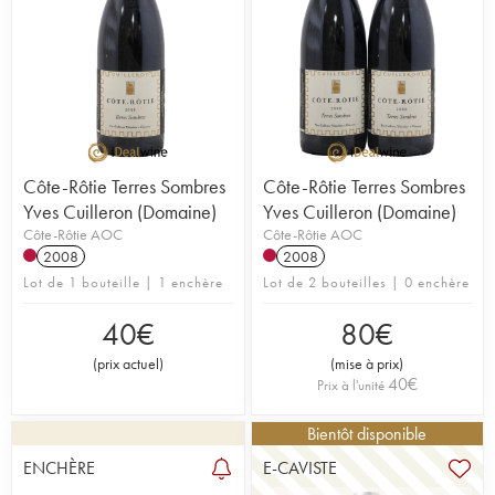
Côte-Rôtie Terres Sombres
Côte-Rôtie Terres Sombres
Yves Cuilleron (Domaine)
Yves Cuilleron (Domaine)
Côte-Rôtie AOC
Côte-Rôtie AOC
2008
2008
Lot de 1 bouteille | 1 enchère
Lot de 2 bouteilles | 0 enchère
40
€
80
€
(
prix actuel
)
(
mise à prix
)
40
€
Prix à l'unité
Bientôt disponible
ENCHÈRE
E-CAVISTE