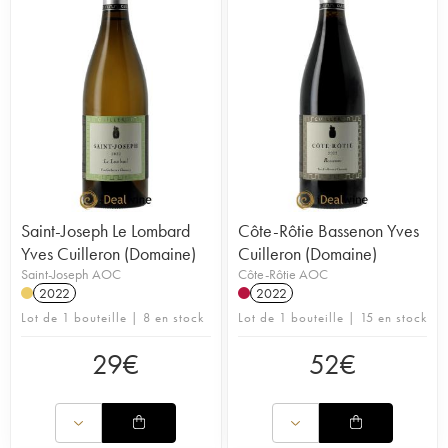
Saint-Joseph Le Lombard
Côte-Rôtie Bassenon Yves
Yves Cuilleron (Domaine)
Cuilleron (Domaine)
Saint-Joseph AOC
Côte-Rôtie AOC
2022
2022
Lot de 1 bouteille | 8 en stock
Lot de 1 bouteille | 15 en stock
29
€
52
€