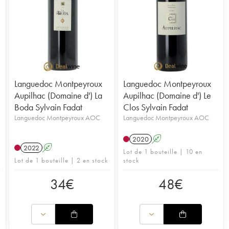
Languedoc Montpeyroux
Languedoc Montpeyroux
Aupilhac (Domaine d') La
Aupilhac (Domaine d') Le
Boda Sylvain Fadat
Clos Sylvain Fadat
Languedoc Montpeyroux AOC
Languedoc Montpeyroux AOC
2020
A
2022
A
Lot de 1 bouteille | 10 en
Lot de 1 bouteille | 2 en stock
stock
34
€
48
€