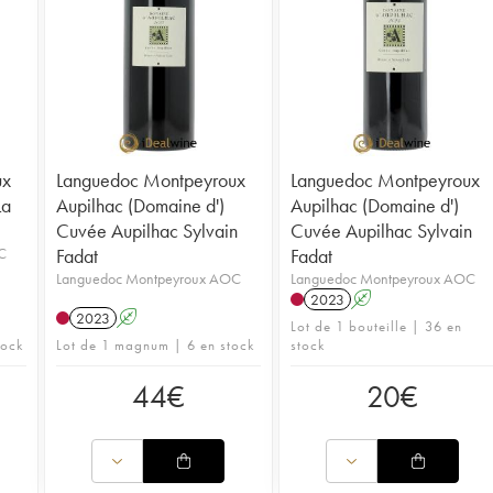
ux
Languedoc Montpeyroux
Languedoc Montpeyroux
La
Aupilhac (Domaine d')
Aupilhac (Domaine d')
Cuvée Aupilhac Sylvain
Cuvée Aupilhac Sylvain
C
Fadat
Fadat
Languedoc Montpeyroux AOC
Languedoc Montpeyroux AOC
2023
A
2023
A
Lot de 1 bouteille | 36 en
tock
Lot de 1 magnum | 6 en stock
stock
44
€
20
€