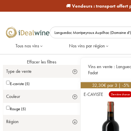
🚚
Vendeurs :
transport offert
Tous nos vins
Nos vins par région
Effacer les filtres
Vins en vente :
Langued
Type de vente
Fadat
E-caviste (5)
32,30
€
par 3 | -5%
E-CAVISTE
Dernière chance
Couleur
Rouge (5)
Région