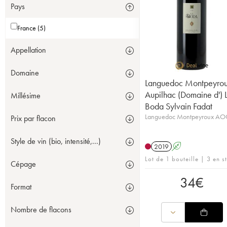
Pays
France (5)
Appellation
Domaine
Languedoc Montpeyro
Aupilhac (Domaine d') 
Millésime
Boda Sylvain Fadat
Languedoc Montpeyroux AO
Prix par flacon
Style de vin (bio, intensité,...)
2019
A
Lot de 1 bouteille | 3 en s
Cépage
34
€
Format
Nombre de flacons