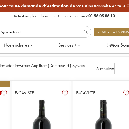
 pour toute demande d’estimation de vos vins
transmise entre le 
Retrait sur place
cliquez ici
|
Un conseil en vin ?
01 56 05 86 10
VENDRE MES VINS
Nos enchères
Services +
✨
Mon Som
oc Montpeyroux Aupilhac (Domaine d') Sylvain
|
5 résultats
E-CAVISTE
E-CAVISTE