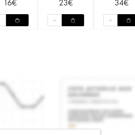
16
€
23
€
34
€