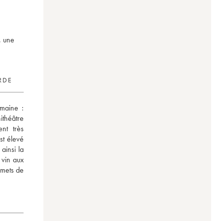
, une
RDE
maine : 
théâtre 
t très 
t élevé 
insi la 
vin aux 
mets de 