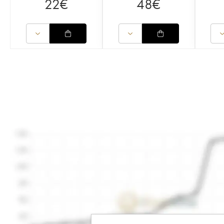
22
€
48
€