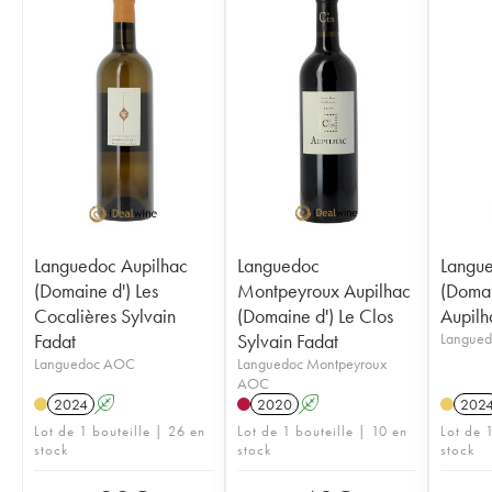
Languedoc Aupilhac
Languedoc
Langue
(Domaine d') Les
Montpeyroux Aupilhac
(Domai
Cocalières Sylvain
(Domaine d') Le Clos
Aupilh
Fadat
Sylvain Fadat
Langue
Languedoc AOC
Languedoc Montpeyroux
AOC
2024
A
2020
A
202
Lot de 1 bouteille | 26 en
Lot de 1 bouteille | 10 en
Lot de 1
stock
stock
stock