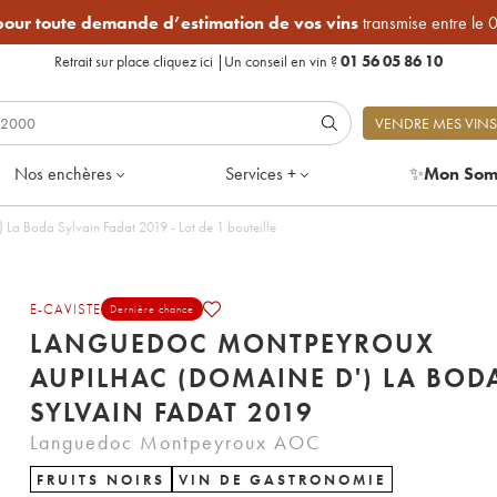
 pour toute demande d’estimation de vos vins
transmise entre le 
Retrait sur place
cliquez ici
|
Un conseil en vin ?
01 56 05 86 10
VENDRE MES VINS
Nos enchères
Services +
✨
Mon Som
Languedoc Montpeyroux Aupilhac (Domaine d') La Boda Sylvain Fadat 2019 - Lot de 1 bouteille
E-CAVISTE
Dernière chance
LANGUEDOC MONTPEYROUX
AUPILHAC (DOMAINE D') LA BOD
SYLVAIN FADAT 2019
Languedoc Montpeyroux AOC
FRUITS NOIRS
VIN DE GASTRONOMIE