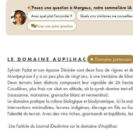
Posez une question à Margaux, notre sommelière IA
Avec quel plat l'accorder ?
Quels vins similaires me conseilles-
Poser une autre question
LE DOMAINE AUPILHAC
★ Domaine partenaire
Sylvain Fadat et son épouse Désirée sont deux fous de vignes et de t
Montpeyroux il y a un peu plus de vingt ans, à une trentaine de kilo
Deux terroirs bien distincts composent leur vignoble de 26 hectare
Cocalières, plus frais car situé en altitude, où la syrah domine tant el
(roussanne, marsanne, grenache blanc et vermentino). 
Le domaine pratique la culture biologique et biodynamique. Ici la ma
interventions minimalistes, levures indigènes, élevage en fûts ou foudr
l'identité du terroir. Avec des vins riches, gourmands et équilibrés, l
 Lire l'article du Journal iDealwine sur le domaine d'Aupilhac