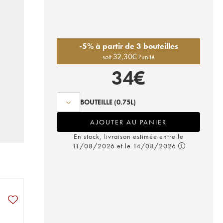
-5% à partir de 3 bouteilles
32,30
€
soit
l'unité
34
€
BOUTEILLE
(0.75L)
AJOUTER AU PANIER
En stock, livraison estimée entre le
11/08/2026 et le 14/08/2026