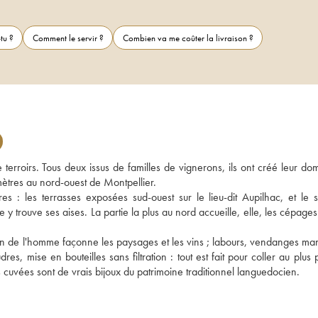
tu ?
Comment le servir ?
Combien va me coûter la livraison ?
erroirs. Tous deux issus de familles de vignerons, ils ont créé leur dom
mètres au nord-ouest de Montpellier. 
s : les terrasses exposées sud-ouest sur le lieu-dit Aupilhac, et le si
le y trouve ses aises. La partie la plus au nord accueille, elle, les cépages
in de l'homme façonne les paysages et les vins ; labours, vendanges manu
es, mise en bouteilles sans filtration : tout est fait pour coller au plus 
es cuvées sont de vrais bijoux du patrimoine traditionnel languedocien. 