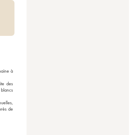
aine à 
te des 
 blancs 
elles, 
près de 