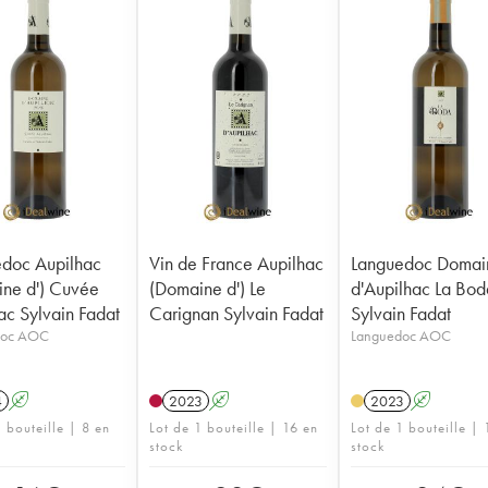
doc Aupilhac
Vin de France Aupilhac
Languedoc Domai
ne d') Cuvée
(Domaine d') Le
d'Aupilhac La Bod
ac Sylvain Fadat
Carignan Sylvain Fadat
Sylvain Fadat
doc AOC
Languedoc AOC
4
A
2023
A
2023
A
 bouteille | 8 en
Lot de 1 bouteille | 16 en
Lot de 1 bouteille | 
stock
stock