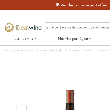
🚚
Vendeurs :
transport offert
Tous nos vins
Nos vins par région
Accueil
/
Acheter vins
/
Languedoc
/