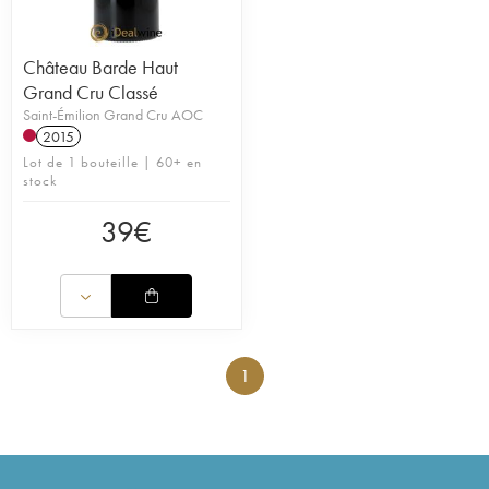
Château Barde Haut
Grand Cru Classé
Saint-Émilion Grand Cru AOC
2015
Lot de 1 bouteille | 60+ en
stock
39
€
1