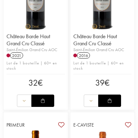
Château Barde Haut
Château Barde Haut
Grand Cru Classé
Grand Cru Classé
Saint-Émilion Grand Cru AOC
Saint-Émilion Grand Cru AOC
2021
2016
Lot de 1 bouteille | 60+ en
Lot de 1 bouteille | 60+ en
stock
stock
32
€
39
€
PRIMEUR
E-CAVISTE