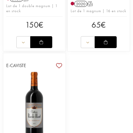
2020
T
Lot de 1 double magnum | 1
en stock
Lot de 1 magnum | 16 en stock
150
€
65
€
E-CAVISTE