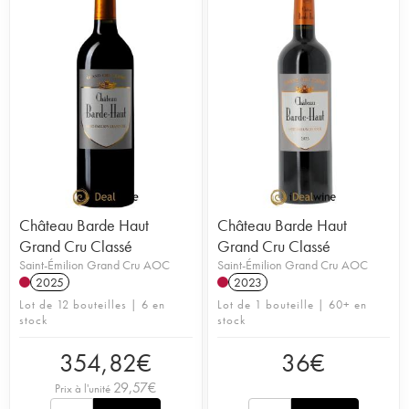
Château Barde Haut
Château Barde Haut
Grand Cru Classé
Grand Cru Classé
Saint-Émilion Grand Cru AOC
Saint-Émilion Grand Cru AOC
2025
2023
Lot de 12 bouteilles | 6 en
Lot de 1 bouteille | 60+ en
stock
stock
354,82
€
36
€
29,57
€
Prix à l'unité