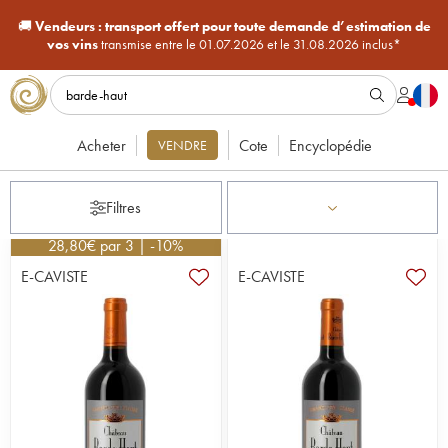
🚚
Vendeurs :
transport offert pour toute demande d’estimation de
vos vins
transmise entre le 01.07.2026 et le 31.08.2026 inclus*
Acheter
Cote
Encyclopédie
VENDRE
Filtres
28,80
€
par 3 | -10%
E-CAVISTE
E-CAVISTE