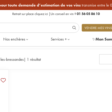
 pour toute demande d’estimation de vos vins
transmise entre le 
Retrait sur place
cliquez ici
|
Un conseil en vin ?
01 56 05 86 10
VENDRE MES VINS
Nos enchères
Services +
✨
Mon Som
les-bressandes
|
1 résultat