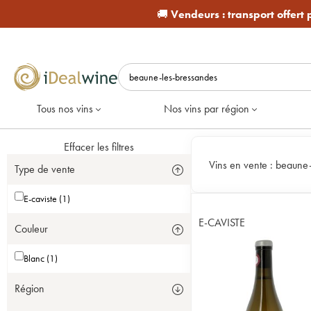
🚚
Vendeurs :
transport offert
Tous nos vins
Nos vins par région
Effacer les filtres
Vins en vente :
beaune-
Type de vente
E-caviste (1)
E-CAVISTE
Couleur
Blanc (1)
Région