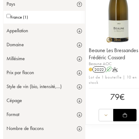
Pays
France (1)
Appellation
Domaine
Beaune Les Bressandes
Frédéric Cossard
Millésime
Beaune AOC
2022
A
K
Prix par flacon
Lot de 1 bouteille | 10 en
stock
Style de vin (bio, intensité,...)
79
€
Cépage
Format
Nombre de flacons