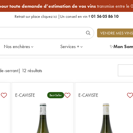
 pour toute demande d’estimation de vos vins
transmise entre le 
Retrait sur place
cliquez ici
|
Un conseil en vin ?
01 56 05 86 10
VENDRE MES VINS
Nos enchères
Services +
✨
Mon Som
de-serrant
|
12 résultats
E-CAVISTE
E-CAVISTE
Best-Seller