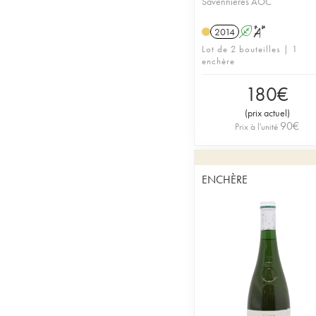
Savennières AOC
2014
A
S
Lot de 2 bouteilles | 1
enchère
180
€
(
prix actuel
)
90
€
Prix à l'unité
ENCHÈRE