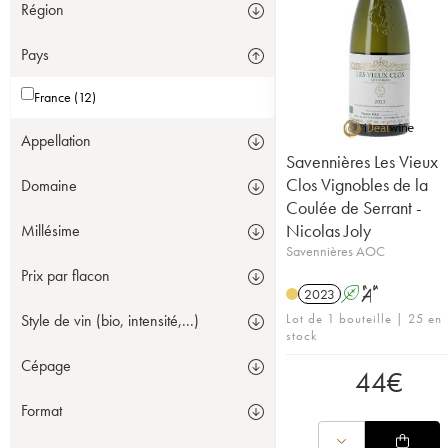
Région
Pays
France (12)
Appellation
Savennières Les Vieux
Clos Vignobles de la
Domaine
Coulée de Serrant -
Nicolas Joly
Millésime
Savennières AOC
Prix par flacon
2023
A
S
Lot de 1 bouteille | 25 en
Style de vin (bio, intensité,...)
stock
Cépage
44
€
Format