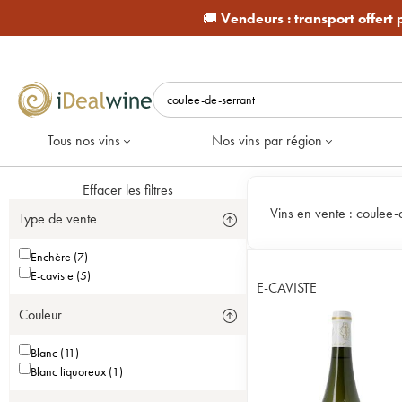
🚚
Vendeurs :
transport offert
Tous nos vins
Nos vins par région
Effacer les filtres
Vins en vente :
coulee-
Type de vente
Enchère (7)
E-caviste (5)
E-CAVISTE
Couleur
Blanc (11)
Blanc liquoreux (1)