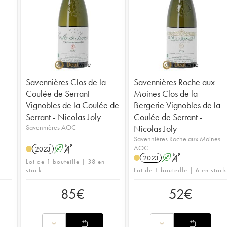
Savennières Clos de la
Savennières Roche aux
Coulée de Serrant
Moines Clos de la
Vignobles de la Coulée de
Bergerie Vignobles de la
Serrant - Nicolas Joly
Coulée de Serrant -
Savennières AOC
Nicolas Joly
Savennières Roche aux Moines
AOC
2023
A
S
2023
A
S
Lot de 1 bouteille | 38 en
stock
Lot de 1 bouteille | 6 en stock
85
€
52
€