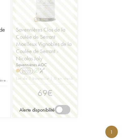
 de
Savennières Clos de la
Coulée de Serrant
Moelleux Vignobles de la
Coulée de Serrant -
Nicolas Joly
Savennières AOC
2022
A
S
Lot de 1 bouteille | 0 en stock
hère
69
€
Alerte disponibilité
1