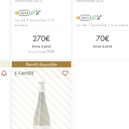
Savennières AOC
Savennières AOC
2014
A
S
2011
A
S
Lot de 3 bouteilles | 0
enchère
Lot de 1 bouteille | 0 enchère
270
€
70
€
(
mise à prix
)
(
mise à prix
)
90
€
Prix à l'unité
Bientôt disponible
E-CAVISTE