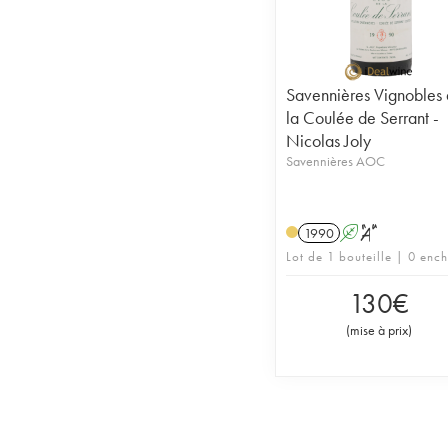
Savennières Vignobles
la Coulée de Serrant -
Nicolas Joly
Savennières AOC
1990
A
S
Lot de 1 bouteille | 0 enc
130
€
(
mise à prix
)