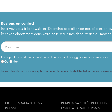
Restons en
contact
Inscrivez-vous à la newsletter iDealwine et profitez de nos pépites en a
Recevez directement dans votre boîte mail : nos découvertes du moment, 
J'accepte le suivi de mes emails afin de recevoir des suggestions personnalisées
Oui
Non
En vous inscrivant, vous acceptez de recevoir les emails de iDealwine. Vous pouvez 
QUI SOMMES-NOUS ?
RESPONSABILITÉ D'ENTREPRIS
PRESSE
FOIRE AUX QUESTIONS