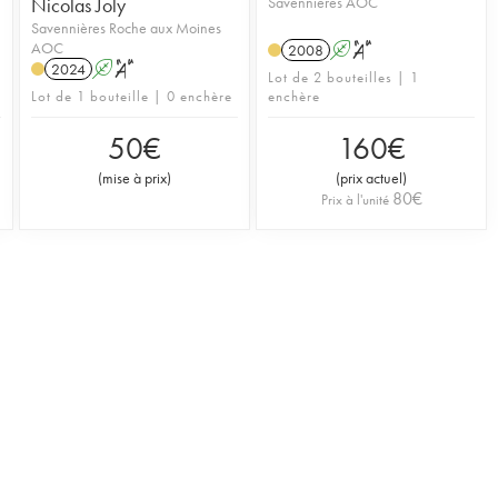
Nicolas Joly
Savennières AOC
Savennières Roche aux Moines
AOC
2008
A
S
2024
A
S
Lot de 2 bouteilles | 1
Lot de 1 bouteille | 0 enchère
enchère
50
€
160
€
(
mise à prix
)
(
prix actuel
)
80
€
Prix à l'unité