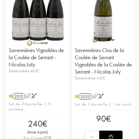
Savennières Vignobles de
Savennières Clos de la
la Coulée de Serrant -
Coulée de Serrant
Nicolas Joly
Vignobles de la Coulée de
Savennières AOC
Serrant - Nicolas Joly
Savennières AOC
2015
A
S
2020
A
S
Lot de 3 bouteilles | 0
Lot de 1 bouteille | 1 en stock
enchère
90
€
240
€
(
mise à prix
)
80
€
Prix à l'unité