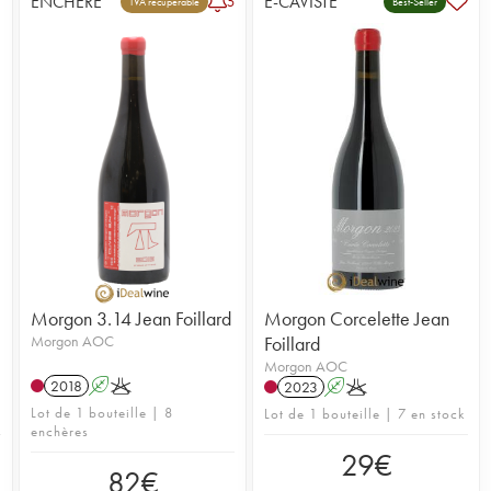
ENCHÈRE
E-CAVISTE
5
TVA récupérable
Best-Seller
Morgon 3.14 Jean Foillard
Morgon Corcelette Jean
Morgon AOC
Foillard
Morgon AOC
2018
A
K
2023
A
K
Lot de 1 bouteille | 8
Lot de 1 bouteille | 7 en stock
enchères
29
€
82
€