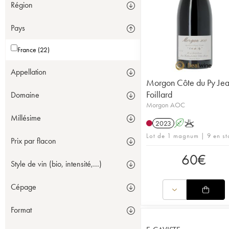
Région
Pays
France (22)
Appellation
Morgon Côte du Py Je
Foillard
Domaine
Morgon AOC
Millésime
2023
A
K
Lot de 1 magnum | 9 en st
Prix par flacon
60
€
Style de vin (bio, intensité,...)
Cépage
Format