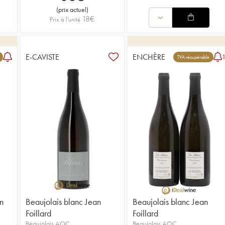
(
prix actuel
)
18
€
Prix à l'unité
E-CAVISTE
ENCHÈRE
TVA récupérable
n
Beaujolais blanc Jean
Beaujolais blanc Jean
Foillard
Foillard
Beaujolais AOC
Beaujolais AOC