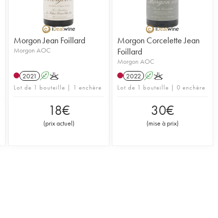
Morgon Jean Foillard
Morgon Corcelette Jean
Morgon AOC
Foillard
Morgon AOC
2021
A
K
2022
A
K
Lot de 1 bouteille | 1 enchère
Lot de 1 bouteille | 0 enchère
18
€
30
€
(
prix actuel
)
(
mise à prix
)