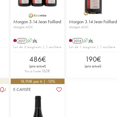
Morgon 3.14 Jean Foillard
Morgon 3.14 Jean Foillard
Morgon AOC
Morgon AOC
2017
A
K
2016
A
K
Lot de 3 magnums | 1 enchère
Lot de 1 magnum | 1 enchère
486
€
190
€
(
prix actuel
)
(
prix actuel
)
162
€
Prix à l'unité
18,90
€
par 6 | -10%
E-CAVISTE
1