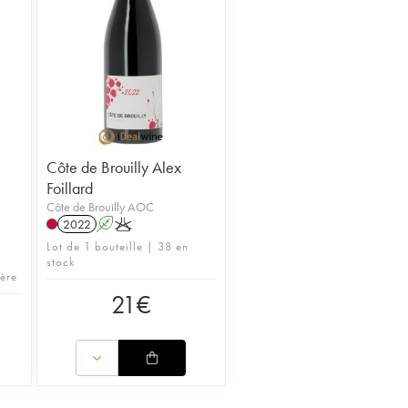
Côte de Brouilly Alex
Foillard
Côte de Brouilly AOC
2022
A
K
Lot de 1 bouteille | 38 en
stock
hère
21
€