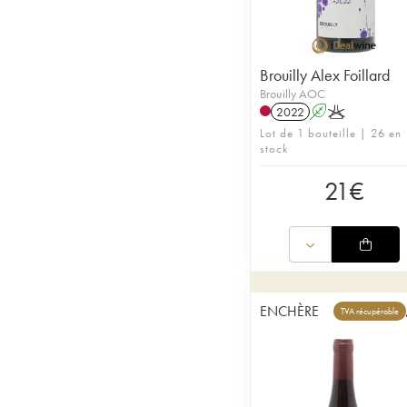
Brouilly Alex Foillard
Brouilly AOC
2022
A
K
Lot de 1 bouteille | 26 en
stock
21
€
ENCHÈRE
TVA récupérable