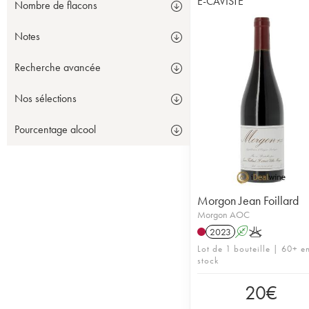
E-CAVISTE
Nombre de flacons
Notes
Recherche avancée
Nos sélections
Pourcentage alcool
Morgon Jean Foillard
Morgon AOC
2023
A
K
Lot de 1 bouteille | 60+ e
stock
20
€