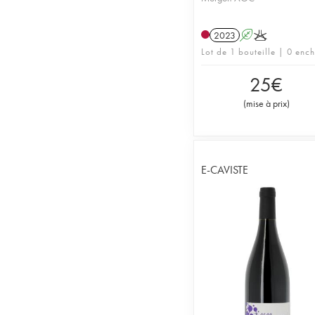
2023
A
K
Lot de 1 bouteille | 0 enc
25
€
(
mise à prix
)
E-CAVISTE