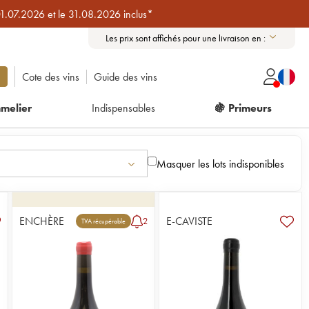
01.07.2026 et le 31.08.2026 inclus*
Les prix sont affichés pour une livraison en :
Cote des vins
Guide des vins
melier
Indispensables
🍇 Primeurs
Masquer les lots indisponibles
ENCHÈRE
E-CAVISTE
2
TVA récupérable