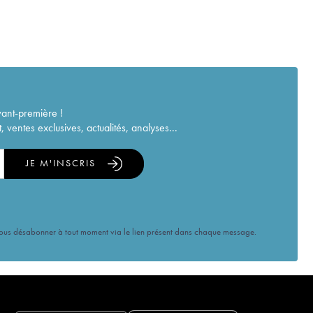
vant-première !
ventes exclusives, actualités, analyses...
JE M'INSCRIS
vous désabonner à tout moment via le lien présent dans chaque message.