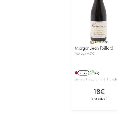
Morgon Jean Foillard
Morgon AOC
2022
A
K
Lot de 1 bouteille | 1 enc
18
€
(
prix actuel
)