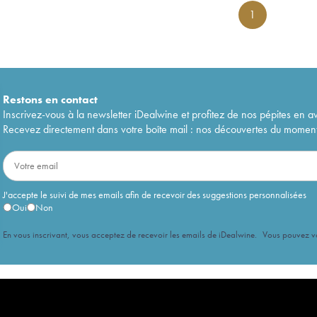
1
Restons en
contact
Inscrivez-vous à la newsletter iDealwine et profitez de nos pépites en a
Recevez directement dans votre boîte mail : nos découvertes du moment, 
J'accepte le suivi de mes emails afin de recevoir des suggestions personnalisées
Oui
Non
En vous inscrivant, vous acceptez de recevoir les emails de iDealwine. Vous pouvez 