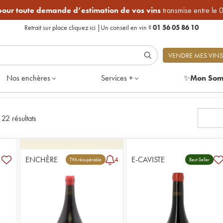
 pour toute demande d’estimation de vos vins
transmise entre le 
Retrait sur place
cliquez ici
|
Un conseil en vin ?
01 56 05 86 10
VENDRE MES VINS
Nos enchères
Services +
✨
Mon Som
|
22 résultats
ENCHÈRE
E-CAVISTE
4
TVA récupérable
Best-Seller