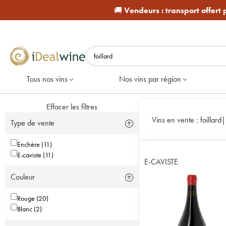
🚚
Vendeurs :
transport offert
Tous nos vins
Nos vins par région
Effacer les filtres
Vins en vente :
foillard
Type de vente
Enchère (11)
E-caviste (11)
E-CAVISTE
Couleur
Rouge (20)
Blanc (2)