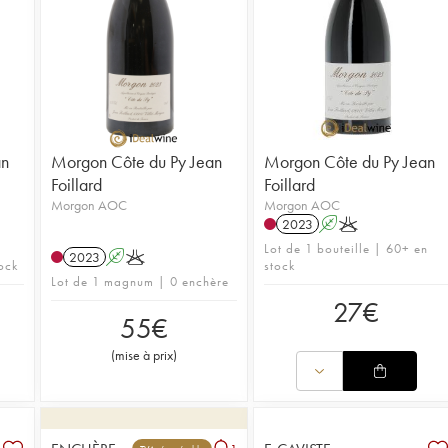
an
Morgon Côte du Py Jean
Morgon Côte du Py Jean
Foillard
Foillard
Morgon AOC
Morgon AOC
2023
A
K
Lot de 1 bouteille | 60+ en
2023
A
K
ock
stock
Lot de 1 magnum | 0 enchère
27
€
55
€
(
mise à prix
)