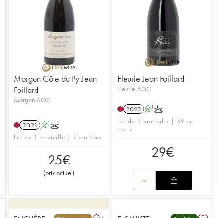
Morgon Côte du Py Jean
Fleurie Jean Foillard
Foillard
Fleurie AOC
Morgon AOC
2023
A
K
Lot de 1 bouteille | 59 en
2023
A
K
stock
Lot de 1 bouteille | 1 enchère
29
€
25
€
(
prix actuel
)