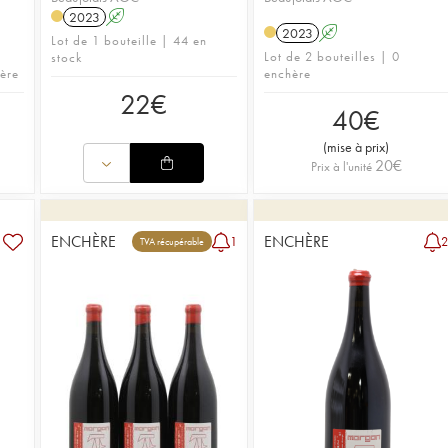
2023
A
2023
A
Lot de 1 bouteille | 44 en
Lot de 2 bouteilles | 0
stock
hère
enchère
22
€
40
€
(
mise à prix
)
20
€
Prix à l'unité
ENCHÈRE
ENCHÈRE
1
TVA récupérable