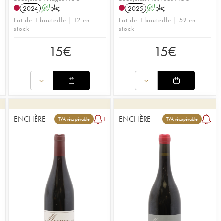
2024
A
K
2025
A
K
Lot de 1 bouteille | 12 en
Lot de 1 bouteille | 59 en
stock
stock
15
€
15
€
ENCHÈRE
ENCHÈRE
2
1
TVA récupérable
TVA récupérable