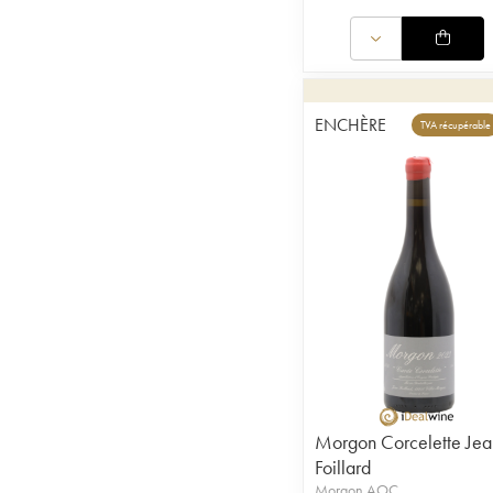
ENCHÈRE
TVA récupérable
Morgon Corcelette Jea
Foillard
Morgon AOC