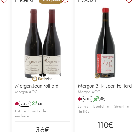
ENCHÈRE
E-CAVISTE
1
TVA récupérable
Morgon Jean Foillard
Morgon 3.14 Jean Foillard
Morgon AOC
Morgon AOC
2018
A
K
2023
A
K
n
Lot de 1 bouteille | Quantité
Lot de 2 bouteilles | 1
limitée
enchère
110
€
36
€