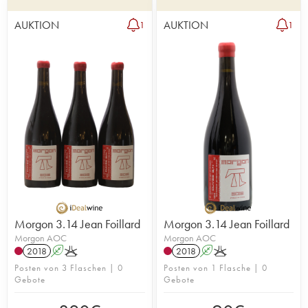
AUKTION
AUKTION
1
1
Morgon 3.14 Jean Foillard
Morgon 3.14 Jean Foillard
Morgon AOC
Morgon AOC
2018
A
K
2018
A
K
Posten von 3 Flaschen | 0
Posten von 1 Flasche | 0
Gebote
Gebote