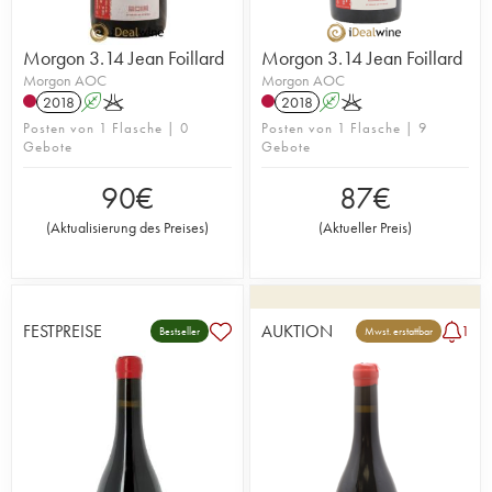
Morgon 3.14 Jean Foillard
Morgon 3.14 Jean Foillard
Morgon AOC
Morgon AOC
2018
A
K
2018
A
K
Posten von 1 Flasche | 0
Posten von 1 Flasche | 9
Gebote
Gebote
90
€
87
€
(
Aktualisierung des Preises
)
(
Aktueller Preis
)
FESTPREISE
AUKTION
1
Bestseller
Mwst. erstattbar