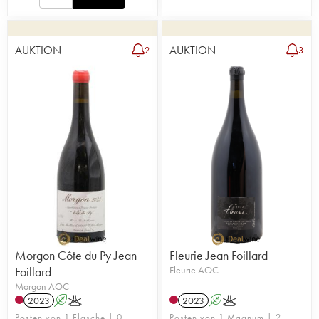
AUKTION
AUKTION
2
3
Morgon Côte du Py Jean
Fleurie Jean Foillard
Foillard
Fleurie AOC
Morgon AOC
2023
A
K
2023
A
K
Posten von 1 Flasche | 0
Posten von 1 Magnum | 2