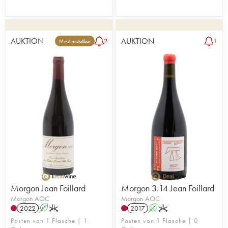
AUKTION
AUKTION
2
1
Mwst. erstattbar
Morgon Jean Foillard
Morgon 3.14 Jean Foillard
Morgon AOC
Morgon AOC
2022
A
K
2017
A
K
Posten von 1 Flasche | 1
Posten von 1 Flasche | 0