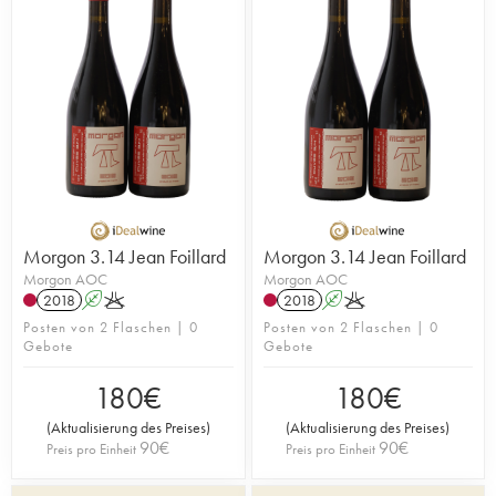
Morgon 3.14 Jean Foillard
Morgon 3.14 Jean Foillard
Morgon AOC
Morgon AOC
2018
A
K
2018
A
K
Posten von 2 Flaschen | 0
Posten von 2 Flaschen | 0
Gebote
Gebote
180
€
180
€
(
Aktualisierung des Preises
)
(
Aktualisierung des Preises
)
90
€
90
€
Preis pro Einheit
Preis pro Einheit