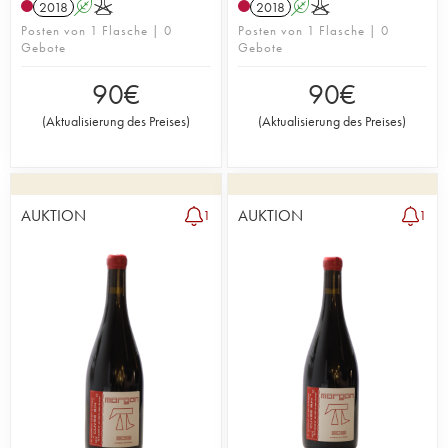
2018
A
K
2018
A
K
Posten von 1 Flasche | 0
Posten von 1 Flasche | 0
Gebote
Gebote
90
€
90
€
(
Aktualisierung des Preises
)
(
Aktualisierung des Preises
)
AUKTION
AUKTION
1
1