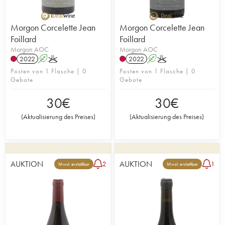
Morgon Corcelette Jean
Morgon Corcelette Jean
Foillard
Foillard
Morgon AOC
Morgon AOC
2022
A
K
2022
A
K
Posten von 1 Flasche | 0
Posten von 1 Flasche | 0
Gebote
Gebote
30
€
30
€
(
Aktualisierung des Preises
)
(
Aktualisierung des Preises
)
AUKTION
AUKTION
2
1
Mwst. erstattbar
Mwst. erstattbar