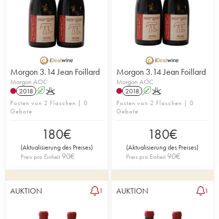
Morgon 3.14 Jean Foillard
Morgon 3.14 Jean Foillard
Morgon AOC
Morgon AOC
2018
A
K
2018
A
K
Posten von 2 Flaschen | 0
Posten von 2 Flaschen | 0
Gebote
Gebote
180
€
180
€
(
Aktualisierung des Preises
)
(
Aktualisierung des Preises
)
90
€
90
€
Preis pro Einheit
Preis pro Einheit
AUKTION
AUKTION
1
1