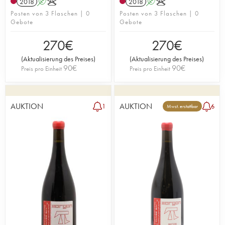
2018
A
K
2018
A
K
Posten von 3 Flaschen | 0
Posten von 3 Flaschen | 0
Gebote
Gebote
270
€
270
€
(
Aktualisierung des Preises
)
(
Aktualisierung des Preises
)
90
€
90
€
Preis pro Einheit
Preis pro Einheit
AUKTION
AUKTION
1
6
Mwst. erstattbar