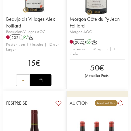
Beaujolais Villages Alex
Morgon Côte du Py Jean
Foillard
Foillard
Beaujolais Villages AOC
Morgon AOC
2024
A
K
2022
A
K
Posten von 1 Flasche | 12 auf
Posten von 1 Magnum | 1
Lager
Gebot
15
€
50
€
(
Aktueller Preis
)
FESTPREISE
AUKTION
1
Mwst. erstattbar