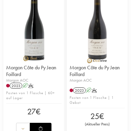
Morgon Côte du Py Jean
Morgon Côte du Py Jean
Foillard
Foillard
Morgon AOC
Morgon AOC
2023
A
K
2023
A
K
Posten von 1 Flasche | 60+
Posten von 1 Flasche | 1
auf Lager
Gebot
27
€
25
€
(
Aktueller Preis
)