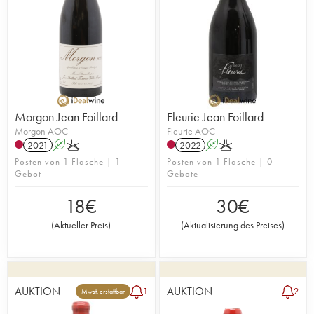
Morgon Jean Foillard
Fleurie Jean Foillard
Morgon AOC
Fleurie AOC
2021
A
K
2022
A
K
Posten von 1 Flasche | 1
Posten von 1 Flasche | 0
Gebot
Gebote
18
€
30
€
(
Aktueller Preis
)
(
Aktualisierung des Preises
)
AUKTION
AUKTION
1
2
Mwst. erstattbar