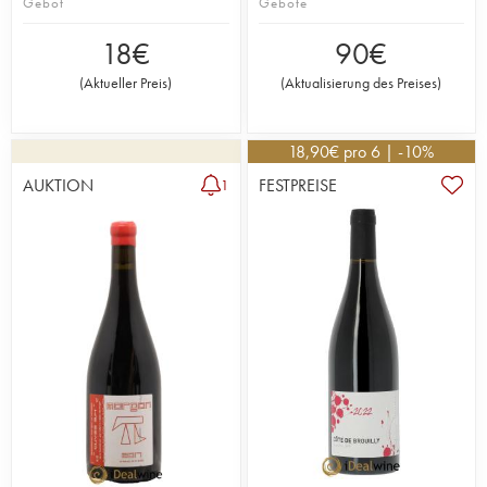
Gebot
Gebote
18
€
90
€
(
Aktueller Preis
)
(
Aktualisierung des Preises
)
18,90
€
pro 6 | -10%
AUKTION
FESTPREISE
1