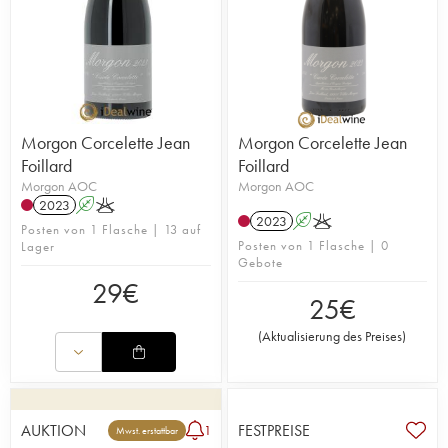
Morgon Corcelette Jean
Morgon Corcelette Jean
Foillard
Foillard
Morgon AOC
Morgon AOC
2023
A
K
2023
A
K
Posten von 1 Flasche | 13 auf
Posten von 1 Flasche | 0
Lager
Gebote
29
€
25
€
(
Aktualisierung des Preises
)
AUKTION
FESTPREISE
1
Mwst. erstattbar