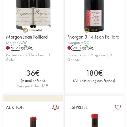
Morgon Jean Foillard
Morgon 3.14 Jean Foillard
Morgon AOC
Morgon AOC
2023
A
K
2018
A
K
Posten von 2 Flaschen | 1
Posten von 1 Magnum | 0
Gebot
Gebote
36
€
180
€
(
Aktueller Preis
)
(
Aktualisierung des Preises
)
18
€
Preis pro Einheit
AUKTION
FESTPREISE
1