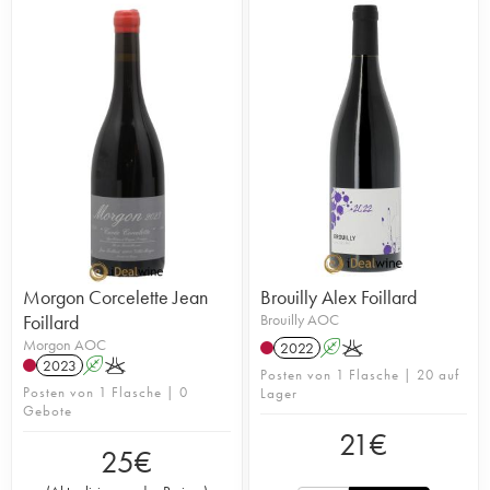
Morgon Corcelette Jean
Brouilly Alex Foillard
Foillard
Brouilly AOC
Morgon AOC
2022
A
K
2023
A
K
Posten von 1 Flasche | 20 auf
Posten von 1 Flasche | 0
Lager
Gebote
21
€
25
€