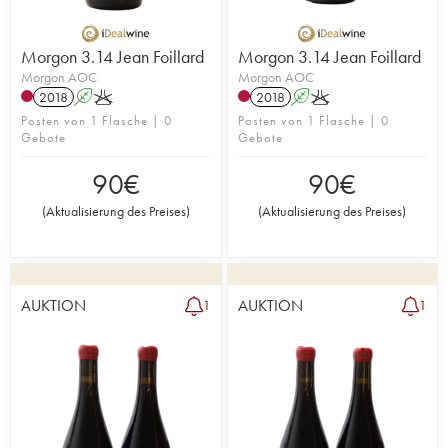
Morgon 3.14 Jean Foillard
Morgon 3.14 Jean Foillard
Morgon AOC
Morgon AOC
2018
A
K
2018
A
K
Posten von 1 Flasche | 0
Posten von 1 Flasche | 0
Gebote
Gebote
90
€
90
€
(
Aktualisierung des Preises
)
(
Aktualisierung des Preises
)
AUKTION
AUKTION
1
1