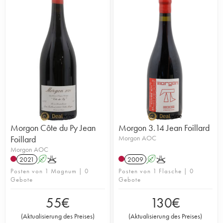
Morgon Côte du Py Jean
Morgon 3.14 Jean Foillard
Foillard
Morgon AOC
Morgon AOC
2021
A
K
2009
A
K
Posten von 1 Magnum | 0
Posten von 1 Flasche | 0
Gebote
Gebote
55
€
130
€
(
Aktualisierung des Preises
)
(
Aktualisierung des Preises
)