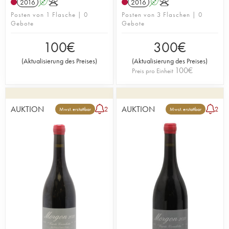
2016
A
K
2016
A
K
Posten von 1 Flasche | 0
Posten von 3 Flaschen | 0
Gebote
Gebote
100
€
300
€
(
Aktualisierung des Preises
)
(
Aktualisierung des Preises
)
100
€
Preis pro Einheit
AUKTION
AUKTION
2
2
Mwst. erstattbar
Mwst. erstattbar