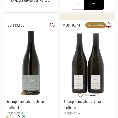
(
Aktualisierung des Preises
)
FESTPREISE
AUKTION
2
Mwst. erstattbar
Beaujolais blanc Jean
Beaujolais blanc Jean
Foillard
Foillard
Beaujolais AOC
Beaujolais AOC
2023
A