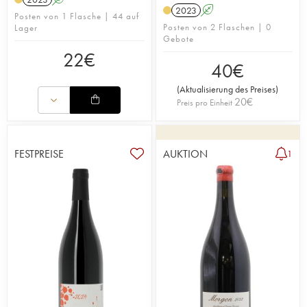
2023
A
Posten von 1 Flasche | 44 auf
Posten von 2 Flaschen | 0
Lager
Gebote
22
€
40
€
(
Aktualisierung des Preises
)
20
€
Preis pro Einheit
FESTPREISE
AUKTION
1