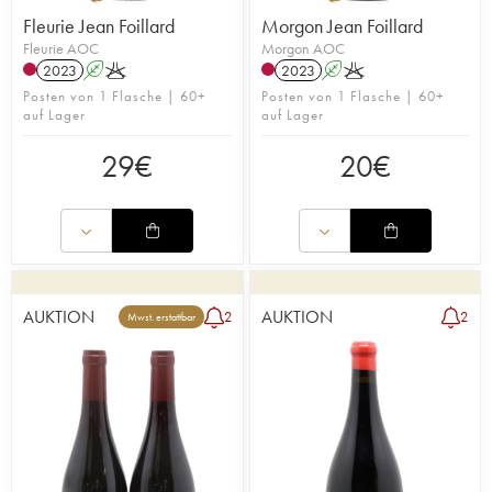
Fleurie Jean Foillard
Morgon Jean Foillard
Fleurie AOC
Morgon AOC
2023
A
K
2023
A
K
Posten von 1 Flasche | 60+
Posten von 1 Flasche | 60+
auf Lager
auf Lager
29
€
20
€
AUKTION
AUKTION
2
2
Mwst. erstattbar