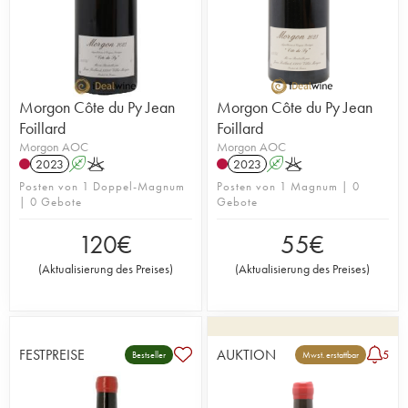
Morgon Côte du Py Jean
Morgon Côte du Py Jean
Foillard
Foillard
Morgon AOC
Morgon AOC
2023
A
K
2023
A
K
Posten von 1 Doppel-Magnum
Posten von 1 Magnum | 0
| 0 Gebote
Gebote
120
€
55
€
(
Aktualisierung des Preises
)
(
Aktualisierung des Preises
)
FESTPREISE
AUKTION
5
Bestseller
Mwst. erstattbar