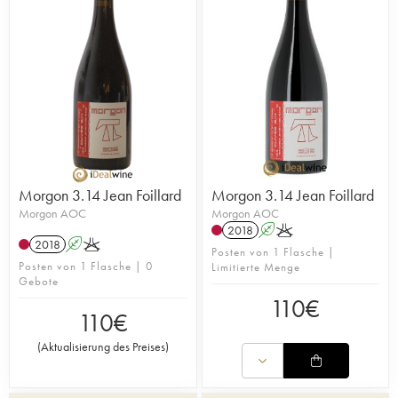
Morgon 3.14 Jean Foillard
Morgon 3.14 Jean Foillard
Morgon AOC
Morgon AOC
2018
A
K
2018
A
K
Posten von 1 Flasche |
Posten von 1 Flasche | 0
Limitierte Menge
Gebote
110
€
110
€
(
Aktualisierung des Preises
)