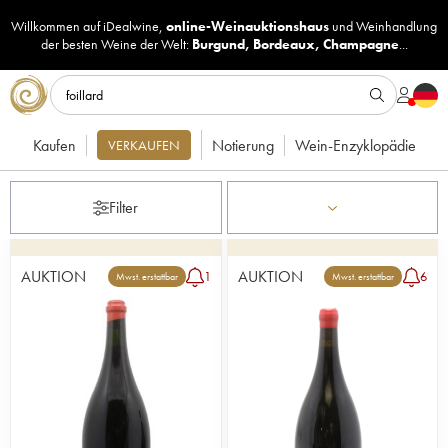
Willkommen auf iDealwine,
online-Weinauktionshaus
und
Weinhandlung
der besten Weine der Welt:
Burgund
,
Bordeaux
,
Champagne
...
Kaufen
Notierung
Wein-Enzyklopädie
VERKAUFEN
Filter
AUKTION
AUKTION
1
6
Mwst. erstattbar
Mwst. erstattbar