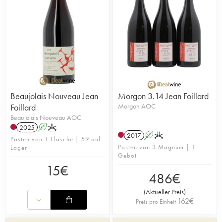
Beaujolais Nouveau Jean
Morgon 3.14 Jean Foillard
Foillard
Morgon AOC
Beaujolais Nouveau AOC
2025
A
K
2017
A
K
Posten von 1 Flasche | 59 auf
Posten von 3 Magnum | 1
Lager
Gebot
15
€
486
€
(
Aktueller Preis
)
162
€
Preis pro Einheit