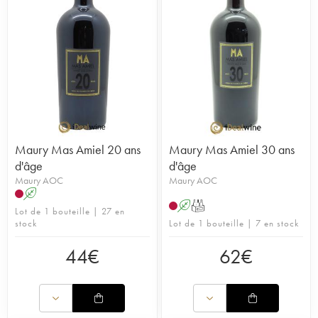
Maury Mas Amiel 20 ans
Maury Mas Amiel 30 ans
d'âge
d'âge
Maury AOC
Maury AOC
A
A
T
Lot de 1 bouteille | 27 en
stock
Lot de 1 bouteille | 7 en stock
44
€
62
€