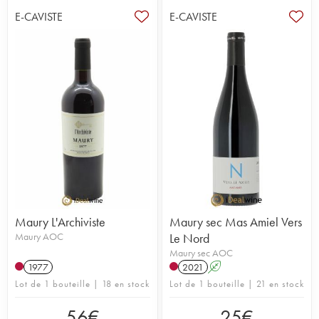
E-CAVISTE
E-CAVISTE
Maury L'Archiviste
Maury sec Mas Amiel Vers
Maury AOC
Le Nord
Maury sec AOC
1977
2021
A
Lot de 1 bouteille | 18 en stock
Lot de 1 bouteille | 21 en stock
56
€
25
€