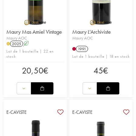
Maury Mas Amiel Vintage
Maury L'Archiviste
Maury AOC
Maury AOC
2025
A
1991
Lot de 1 bouteille | 22 en
stock
Lot de 1 bouteille | 18 en stock
20,50
€
45
€
E-CAVISTE
E-CAVISTE