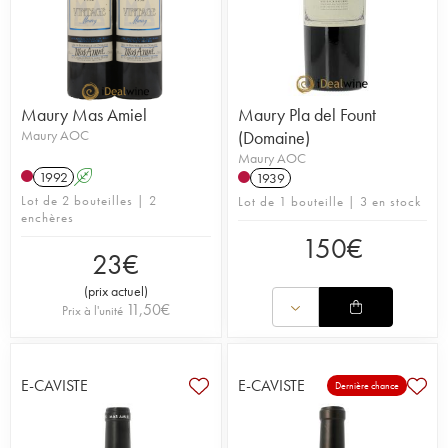
Maury Mas Amiel
Maury Pla del Fount
Maury AOC
(Domaine)
Maury AOC
1992
A
1939
Lot de 2 bouteilles | 2
Lot de 1 bouteille | 3 en stock
enchères
150
€
23
€
(
prix actuel
)
11,50
€
Prix à l'unité
E-CAVISTE
E-CAVISTE
Dernière chance