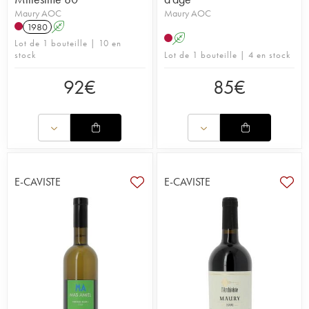
Maury AOC
Maury AOC
1980
A
A
Lot de 1 bouteille | 10 en
stock
Lot de 1 bouteille | 4 en stock
92
€
85
€
E-CAVISTE
E-CAVISTE