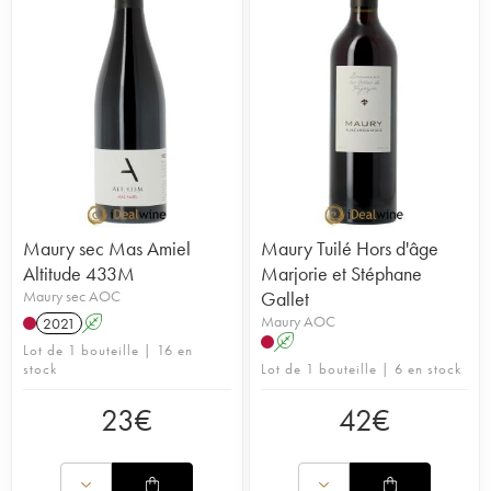
Maury sec Mas Amiel
Maury Tuilé Hors d'âge
Altitude 433M
Marjorie et Stéphane
Maury sec AOC
Gallet
Maury AOC
2021
A
A
Lot de 1 bouteille | 16 en
stock
Lot de 1 bouteille | 6 en stock
23
€
42
€