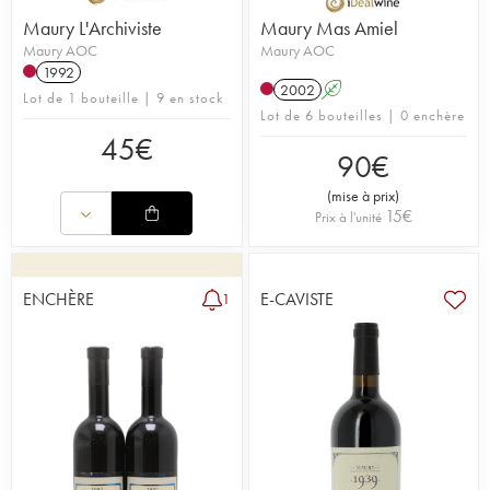
Maury L'Archiviste
Maury Mas Amiel
Maury AOC
Maury AOC
1992
2002
A
Lot de 1 bouteille | 9 en stock
Lot de 6 bouteilles | 0 enchère
45
€
90
€
(
mise à prix
)
15
€
Prix à l'unité
ENCHÈRE
E-CAVISTE
1