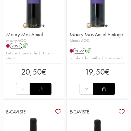
Maury Mas Amiel
Maury Mas Amiel Vintage
Maury AOC
Maury AOC
2023
A
2022
A
Lot de 1 bouteille | 35 en
stock
Lot de 1 bouteille | 8 en stock
20,50
€
19,50
€
E-CAVISTE
E-CAVISTE