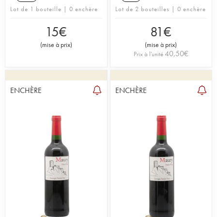
Lot de 1 bouteille | 0 enchère
Lot de 2 bouteilles | 0 enchère
15
€
81
€
(
mise à prix
)
(
mise à prix
)
40,50
€
Prix à l'unité
ENCHÈRE
ENCHÈRE