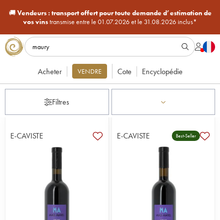
🚚
Vendeurs :
transport offert pour toute demande d’estimation de
vos vins
transmise entre le 01.07.2026 et le 31.08.2026 inclus*
Acheter
Cote
Encyclopédie
VENDRE
Filtres
E-CAVISTE
E-CAVISTE
Best-Seller