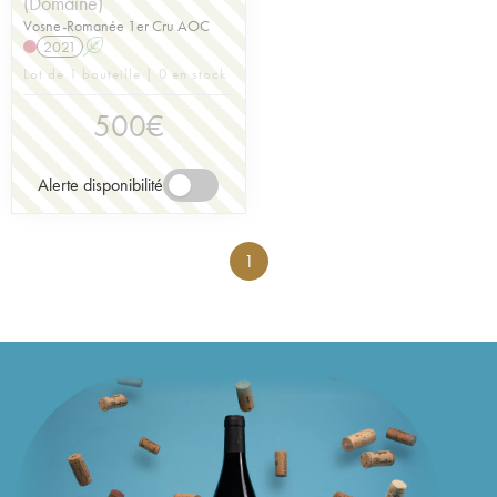
(Domaine)
Vosne-Romanée 1er Cru AOC
2021
A
Lot de 1 bouteille | 0 en stock
500
€
Alerte disponibilité
1