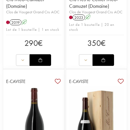
(Domaine)
Camuzet (Domaine)
Clos de Vougeot Grand Cru AOC
Clos de Vougeot Grand Cru AOC
2023
A
2019
A
Lot de 1 bouteille | 20 en
Lot de 1 bouteille | 1 en stock
stock
290
€
350
€
E-CAVISTE
E-CAVISTE