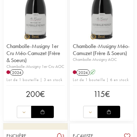
Chambolle-Musigny 1er
Chambolle-Musigny Méo-
Cru Méo-Camuzet (Frère
Camuzet (Frère & Soeurs)
& Soeurs)
Chambolle-Musigny AOC
Chambolle-Musigny 1er Cru AOC
2024
2024
A
Lot de 1 bouteille | 3 en stock
Lot de 1 bouteille | 6 en stock
200
€
115
€
ENCHÈRE
E-CAVISTE
3