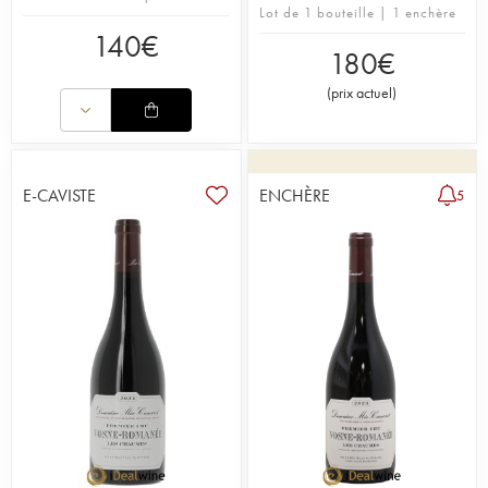
Lot de 1 bouteille | 1 enchère
140
€
180
€
(
prix actuel
)
E-CAVISTE
ENCHÈRE
5