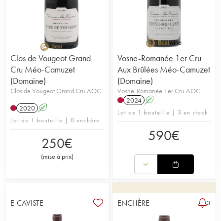
Clos de Vougeot Grand
Vosne-Romanée 1er Cru
Cru Méo-Camuzet
Aux Brûlées Méo-Camuzet
(Domaine)
(Domaine)
Clos de Vougeot Grand Cru AOC
Vosne-Romanée 1er Cru AOC
2024
A
2020
A
Lot de 1 bouteille | 3 en stock
Lot de 1 bouteille | 0 enchère
590
€
250
€
(
mise à prix
)
E-CAVISTE
ENCHÈRE
3