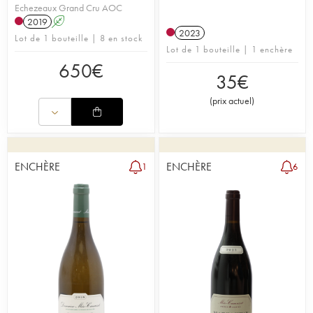
Echezeaux Grand Cru AOC
2019
A
2023
Lot de 1 bouteille | 8 en stock
Lot de 1 bouteille | 1 enchère
650
€
35
€
(
prix actuel
)
ENCHÈRE
ENCHÈRE
1
6