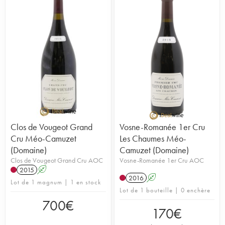
Clos de Vougeot Grand
Vosne-Romanée 1er Cru
Cru Méo-Camuzet
Les Chaumes Méo-
(Domaine)
Camuzet (Domaine)
Clos de Vougeot Grand Cru AOC
Vosne-Romanée 1er Cru AOC
2015
A
2016
A
Lot de 1 magnum | 1 en stock
Lot de 1 bouteille | 0 enchère
700
€
170
€