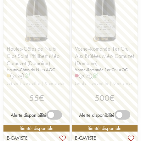
Hautes-Côtes de Nuits
Vosne-Romanée 1er Cru
Clos Saint-Philibert Méo-
Aux Brûlées Méo-Camuzet
Camuzet (Domaine)
(Domaine)
Hautes-Côtes de Nuits AOC
Vosne-Romanée 1er Cru AOC
2024
A
2022
A
Lot de 1 bouteille | 0 en stock
Lot de 1 bouteille | 0 en stock
55
€
500
€
Alerte disponibilité
Alerte disponibilité
Bientôt disponible
Bientôt disponible
E-CAVISTE
E-CAVISTE