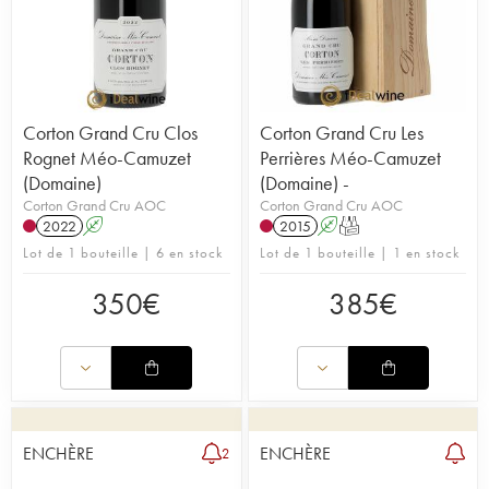
Corton Grand Cru Clos
Corton Grand Cru Les
Rognet Méo-Camuzet
Perrières Méo-Camuzet
(Domaine)
(Domaine) -
Corton Grand Cru AOC
Corton Grand Cru AOC
2022
A
2015
A
T
Lot de 1 bouteille | 6 en stock
Lot de 1 bouteille | 1 en stock
350
€
385
€
ENCHÈRE
ENCHÈRE
2