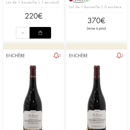
Lot de 1 bouteille | 1 en stock
Lot de 1 bouteille | 0 enchère
220
€
370
€
(
mise à prix
)
ENCHÈRE
ENCHÈRE
1
1