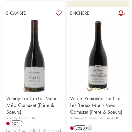
E-CAVISTE
ENCHÈRE
2
Volnay 1er Cru Les Mitans
Vosne-Romanée 1er Cru
Méo-Camuzet (Frère &
Les Beaux Monts Méo-
Soeurs)
Camuzet (Frère & Soeurs)
Volnay 1er Cru AOC
Vosne-Romanée 1er Cru AOC
2024
2020
A
Lot de 1 bouteille | 12 en stock