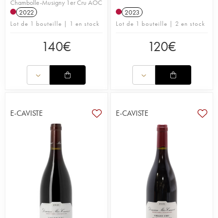
Chambolle-Musigny 1er Cru AOC
2022
2023
Lot de 1 bouteille | 1 en stock
Lot de 1 bouteille | 2 en stock
140
€
120
€
E-CAVISTE
E-CAVISTE