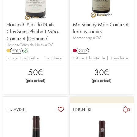
Hautes-Côtes de Nuits
Marsannay Méo Camuzet
Clos Saint-Philibert Méo-
frère & soeurs
Camuzet (Domaine)
Marsannay AOC
Hautes-Côtes de Nuits AOC
2018
A
2012
Lot de 1 bouteille | 1 enchère
Lot de 1 bouteille | 1 enchère
50
€
30
€
(
prix actuel
)
(
prix actuel
)
E-CAVISTE
ENCHÈRE
3