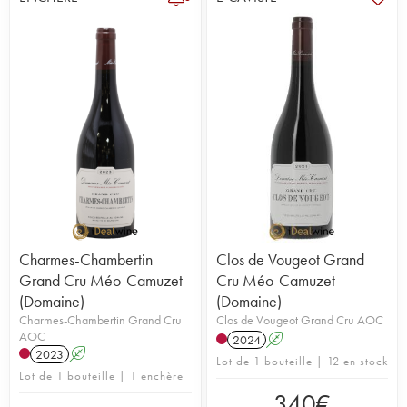
Charmes-Chambertin
Clos de Vougeot Grand
Grand Cru Méo-Camuzet
Cru Méo-Camuzet
(Domaine)
(Domaine)
Charmes-Chambertin Grand Cru
Clos de Vougeot Grand Cru AOC
AOC
2024
A
2023
A
Lot de 1 bouteille | 12 en stock
Lot de 1 bouteille | 1 enchère
340
€