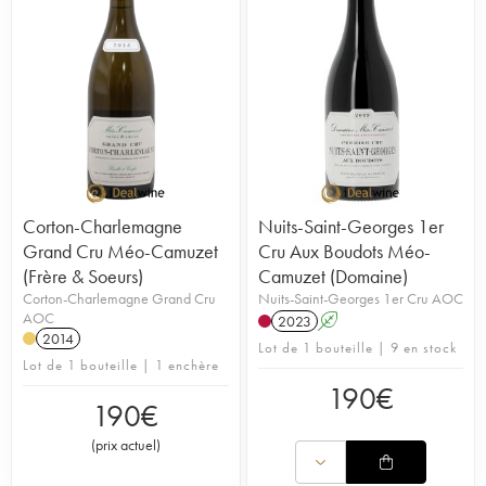
Corton-Charlemagne
Nuits-Saint-Georges 1er
Grand Cru Méo-Camuzet
Cru Aux Boudots Méo-
(Frère & Soeurs)
Camuzet (Domaine)
Corton-Charlemagne Grand Cru
Nuits-Saint-Georges 1er Cru AOC
AOC
2023
A
2014
Lot de 1 bouteille | 9 en stock
Lot de 1 bouteille | 1 enchère
190
€
190
€
(
prix actuel
)