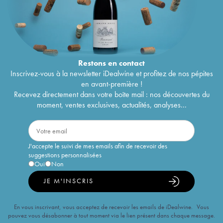
Restons en
contact
Inscrivez-vous à la newsletter iDealwine et profitez de nos pépites
en avant-première !
Recevez directement dans votre boîte mail : nos découvertes du
moment, ventes exclusives, actualités, analyses...
J'accepte le suivi de mes emails afin de recevoir des
suggestions personnalisées
Oui
Non
JE M'INSCRIS
En vous inscrivant, vous acceptez de recevoir les emails de iDealwine. Vous
pouvez vous désabonner à tout moment via le lien présent dans chaque message.