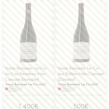
Vosne-Romanée 1er Cru
Vosne-Romanée 1er Cru
Au Cros Parantoux Méo-
Aux Brûlées Méo-Camuzet
Camuzet (Domaine)
(Domaine)
Vosne-Romanée 1er Cru AOC
Vosne-Romanée 1er Cru AOC
2023
A
2023
A
Lot de 1 bouteille | 0 en stock
Lot de 1 bouteille | 0 en stock
1 400
€
500
€