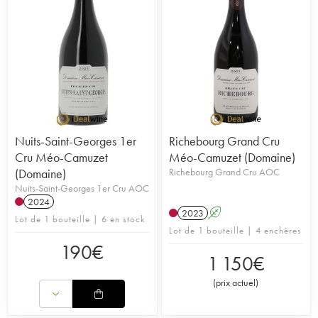
Nuits-Saint-Georges 1er
Richebourg Grand Cru
Cru Méo-Camuzet
Méo-Camuzet (Domaine)
(Domaine)
Richebourg Grand Cru AOC
Nuits-Saint-Georges 1er Cru AOC
2024
2023
A
Lot de 1 bouteille | 6 en stock
Lot de 1 bouteille | 4 enchères
190
€
1 150
€
(
prix actuel
)