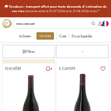
🚚
Vendeurs :
transport offert pour toute demande d’estimation de
vos vins
transmise entre le 01.07.2026 et le 31.08.2026 inclus*
Acheter
Cote
Encyclopédie
VENDRE
Filtres
ENCHÈRE
E-CAVISTE
4