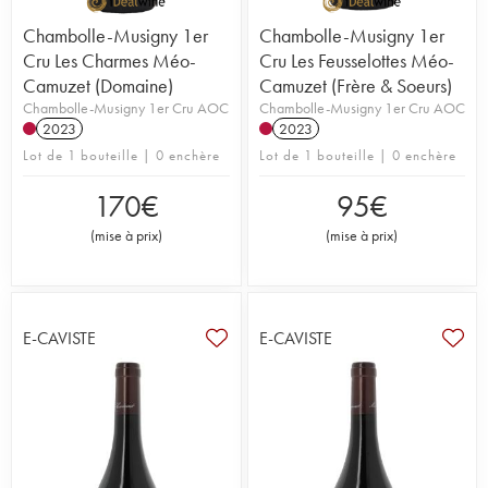
Chambolle-Musigny 1er
Chambolle-Musigny 1er
Cru Les Charmes Méo-
Cru Les Feusselottes Méo-
Camuzet (Domaine)
Camuzet (Frère & Soeurs)
Chambolle-Musigny 1er Cru AOC
Chambolle-Musigny 1er Cru AOC
2023
2023
Lot de 1 bouteille | 0 enchère
Lot de 1 bouteille | 0 enchère
170
€
95
€
(
mise à prix
)
(
mise à prix
)
E-CAVISTE
E-CAVISTE